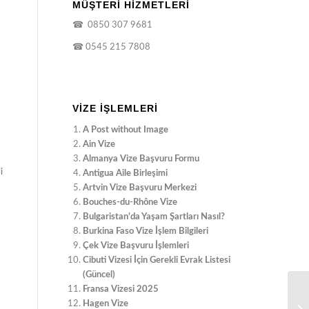
MÜŞTERİ HİZMETLERİ
☎
0850 307 9681
☎
0545 215 7808
VIZE İŞLEMLERI
A Post without Image
Ain Vize
Almanya Vize Başvuru Formu
i
Antigua Aile Birleşimi
Artvin Vize Başvuru Merkezi
Bouches-du-Rhône Vize
Bulgaristan’da Yaşam Şartları Nasıl?
Burkina Faso Vize İşlem Bilgileri
Çek Vize Başvuru İşlemleri
Cibuti Vizesi İçin Gerekli Evrak Listesi
(Güncel)
Fransa Vizesi 2025
Hagen Vize