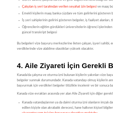
Çalışılan iş yeri tarafından verilen seyahat izin belgesi
ve maaş bo
Emekli kişilerin maaş banka cüzdanı ve tüm gelirlerini gösteren 
İş yeri sahiplerinin gelirini gösteren belgeler, iş faaliyet alanları, 
Öğrencilerin eğitim gördükleri üniversitelerin öğrenci işlerinden
güncel transkript belgesi
Bu belgeleri vize başvuru merkezlerine ileten çalışan, işyeri sahibi,
verdiklerinde vize alabilme olasılıkları yüksek olacaktır.
4. Aile Ziyareti İçin Gerekli 
Kanada’da çalışma ve oturma izni bulunan kişilerin yakınları vize b
belgeler sunmak durumundadır. Kanada vatandaşı olmuş kişilerin ann
başvurmak için verdikleri belgeler titizlikle incelenir ve bir sonuca ba
Kanada vize evrakları arasında yer alan Aile Ziyareti için diğer gerek
Kanada vatandaşlarının ya da daimi oturma izni olanların imzalı da
edilen kişiyle olan akrabalık derecesi, hane halkının kişisel bilgi