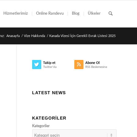
Hizmetlerimiz
Online Randevu
Blog
Ülkeler
nız:
Anasayfa
/
Vize Hakkında
/
Kanada Vizesi İçin Gerekli Evrak Listesi 2025
Takip et
Abone Ol
Twitter'da
RSS Beslemesine
LATEST NEWS
KATEGORILER
Kategoriler