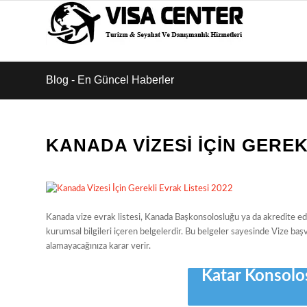
Blog - En Güncel Haberler
KANADA VIZESI İÇIN GEREK
Kanada vize evrak listesi, Kanada Başkonsolosluğu ya da akredite ed
kurumsal bilgileri içeren belgelerdir. Bu belgeler sayesinde Vize başv
alamayacağınıza karar verir.
Katar Konsolosl