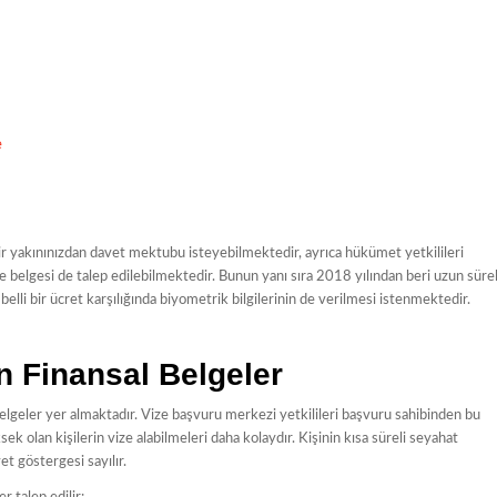
e
ir yakınınızdan davet mektubu isteyebilmektedir, ayrıca hükümet yetkilileri
ne belgesi de talep edilebilmektedir. Bunun yanı sıra 2018 yılından beri uzun sürel
elli bir ücret karşılığında biyometrik bilgilerinin de verilmesi istenmektedir.
en Finansal Belgeler
belgeler yer almaktadır. Vize başvuru merkezi yetkilileri başvuru sahibinden bu
sek olan kişilerin vize alabilmeleri daha kolaydır. Kişinin kısa süreli seyahat
et göstergesi sayılır.