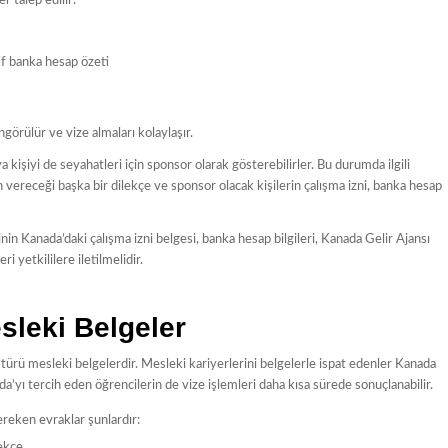
r talep edilir:
if banka hesap özeti
görülür ve vize almaları kolaylaşır.
kişiyi de seyahatleri için sponsor olarak gösterebilirler. Bu durumda ilgili
rin vereceği başka bir dilekçe ve sponsor olacak kişilerin çalışma izni, banka hesap
nin Kanada’daki çalışma izni belgesi, banka hesap bilgileri, Kanada Gelir Ajansı
i yetkililere iletilmelidir.
sleki Belgeler
 türü mesleki belgelerdir. Mesleki kariyerlerini belgelerle ispat edenler Kanada
ada’yı tercih eden öğrencilerin de vize işlemleri daha kısa sürede sonuçlanabilir.
ereken evraklar şunlardır:
lekçe