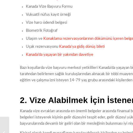
Kanada Vize Başvuru Formu
Vukuatli nüfus kayıt örneği
Vize harcı ödendi belgesi
Biometrik Fotoğraf
Ulaşım ve
Konaklama rezervasyonlarının dökümünü içeren belg
Uçak rezervasyonu
Kanada’ya gidiş dönüş bileti
Kanada’da yaşayan bir yakından davetiye
Bazı koşullarda vize başvuru merkezi yetkilileri Kanada’da yaşayan b
tarafından belirlenen sağlık kuruluşlarından alınacak bir tıbbi muaye
eğitim ve çalışma izni isteyen 14-79 yaş grubu arasındaki kişilerden b
2. Vize Alabilmek İçin İsten
Kanada vize evrakları arasında en önemli belgeler arasında finansal 
belgeleri isteyerek kişinin gelir düzeyini tespit eder, gelir düzeyi yük
başvurularında devamlı bir geliri olan bir mesleğinin bulunması iyi niy
İzlanda Vizesi İçin
Gerekli Evrak Listesi