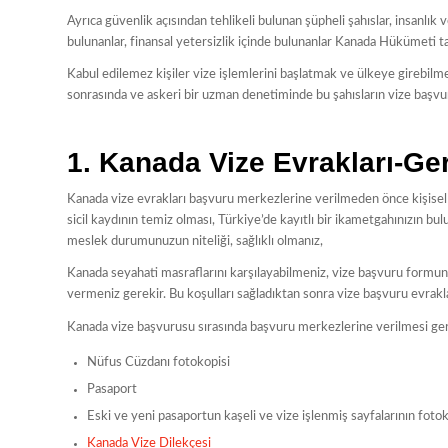
Ayrıca güvenlik açısından tehlikeli bulunan şüpheli şahıslar, insanlık ve
bulunanlar, finansal yetersizlik içinde bulunanlar Kanada Hükümeti tar
Kabul edilemez kişiler vize işlemlerini başlatmak ve ülkeye girebilm
sonrasında ve askeri bir uzman denetiminde bu şahısların vize başvurul
1. Kanada Vize Evrakları-Ger
Kanada vize evrakları başvuru merkezlerine verilmeden önce kişisel kr
sicil kaydının temiz olması, Türkiye’de kayıtlı bir ikametgahınızın bu
meslek durumunuzun niteliği, sağlıklı olmanız,
Kanada seyahati masraflarını karşılayabilmeniz, vize başvuru formunu 
vermeniz gerekir. Bu koşulları sağladıktan sonra vize başvuru evrakla
Kanada vize başvurusu sırasında başvuru merkezlerine verilmesi ger
Nüfus Cüzdanı fotokopisi
Pasaport
Eski ve yeni pasaportun kaşeli ve vize işlenmiş sayfalarının fotok
Kanada Vize Dilekçesi