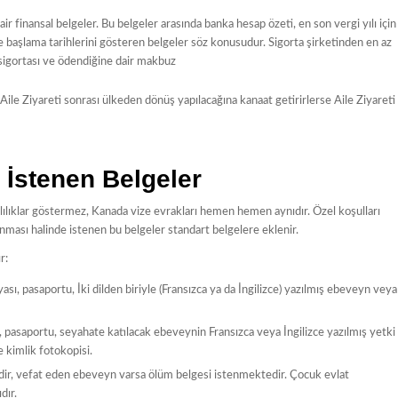
dair finansal belgeler. Bu belgeler arasında banka hesap özeti, en son vergi yılı için
şe başlama tarihlerini gösteren belgeler söz konusudur. Sigorta şirketinden en az
k sigortası ve ödendiğine dair makbuz
i Aile Ziyareti sonrası ülkeden dönüş yapılacağına kanaat getirirlerse Aile Ziyareti
 İstenen Belgeler
lılıklar göstermez, Kanada vize evrakları hemen hemen aynıdır. Özel koşulları
anması halinde istenen bu belgeler standart belgelere eklenir.
r:
, pasaportu, İki dilden biriyle (Fransızca ya da İngilizce) yazılmış ebeveyn veya
pasaportu, seyahate katılacak ebeveynin Fransızca veya İngilizce yazılmış yetki
e kimlik fotokopisi.
dir, vefat eden ebeveyn varsa ölüm belgesi istenmektedir. Çocuk evlat
dır.