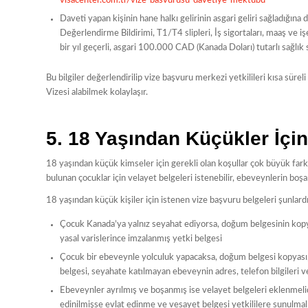
visacenter.com.tr/vize-basvurusu-davetiye-mektubu
Daveti yapan kişinin hane halkı gelirinin asgari geliri sağladığına 
Değerlendirme Bildirimi, T1/T4 slipleri, İş sigortaları, maaş ve i
bir yıl geçerli, asgari 100.000 CAD (Kanada Doları) tutarlı sağlı
Bu bilgiler değerlendirilip vize başvuru merkezi yetkilileri kısa sürel
Vizesi alabilmek kolaylaşır.
5. 18 Yaşından Küçükler İçin
18 yaşından küçük kimseler için gerekli olan koşullar çok büyük fark
bulunan çocuklar için velayet belgeleri istenebilir, ebeveynlerin boş
18 yaşından küçük kişiler için istenen vize başvuru belgeleri şunlardı
Çocuk Kanada’ya yalnız seyahat ediyorsa, doğum belgesinin kopyası
yasal varislerince imzalanmış yetki belgesi
Çocuk bir ebeveynle yolculuk yapacaksa, doğum belgesi kopyası, 
belgesi, seyahate katılmayan ebeveynin adres, telefon bilgileri v
Ebeveynler ayrılmış ve boşanmış ise velayet belgeleri eklenmeli
edinilmişse evlat edinme ve vesayet belgesi yetkililere sunulmalı