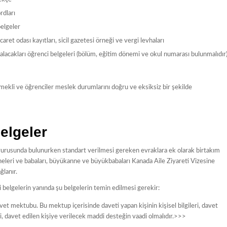
rdları
belgeler
ticaret odası kayıtları, sicil gazetesi örneği ve vergi levhaları
 alacakları öğrenci belgeleri (bölüm, eğitim dönemi ve okul numarası bulunmalıdır)
 emekli ve öğrenciler meslek durumlarını doğru ve eksiksiz bir şekilde
Belgeler
aşvurusunda bulunurken standart verilmesi gereken evraklara ek olarak birtakım
eleri ve babaları, büyükanne ve büyükbabaları Kanada Aile Ziyareti Vizesine
ğlanır.
li belgelerin yanında şu belgelerin temin edilmesi gerekir:
vet mektubu. Bu mektup içerisinde daveti yapan kişinin kişisel bilgileri, davet
leri, davet edilen kişiye verilecek maddi desteğin vaadi olmalıdır.>>>