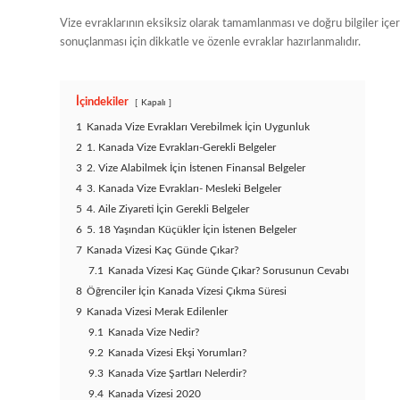
Vize evraklarının eksiksiz olarak tamamlanması ve doğru bilgiler iç
sonuçlanması için dikkatle ve özenle evraklar hazırlanmalıdır.
İçindekiler
Kapalı
1
Kanada Vize Evrakları Verebilmek İçin Uygunluk
2
1. Kanada Vize Evrakları-Gerekli Belgeler
3
2. Vize Alabilmek İçin İstenen Finansal Belgeler
4
3. Kanada Vize Evrakları- Mesleki Belgeler
5
4. Aile Ziyareti İçin Gerekli Belgeler
6
5. 18 Yaşından Küçükler İçin İstenen Belgeler
7
Kanada Vizesi Kaç Günde Çıkar?
7.1
Kanada Vizesi Kaç Günde Çıkar? Sorusunun Cevabı
8
Öğrenciler İçin Kanada Vizesi Çıkma Süresi
9
Kanada Vizesi Merak Edilenler
9.1
Kanada Vize Nedir?
9.2
Kanada Vizesi Ekşi Yorumları?
9.3
Kanada Vize Şartları Nelerdir?
9.4
Kanada Vizesi 2020