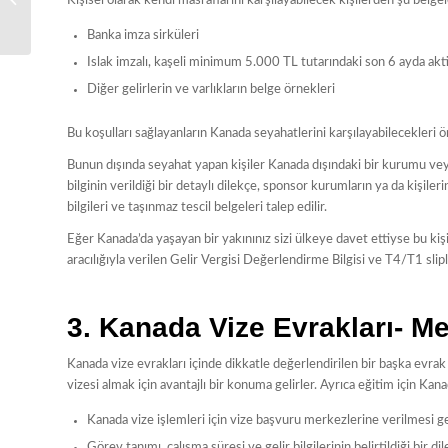
Kişisel olarak kendi masraflarını karşılayabilecek kişilerden şu belgele
2025
Banka imza sirküleri
Islak imzalı, kaşeli minimum 5.000 TL tutarındaki son 6 ayda akt
Diğer gelirlerin ve varlıkların belge örnekleri
Bu koşulları sağlayanların Kanada seyahatlerini karşılayabilecekleri ön
Bunun dışında seyahat yapan kişiler Kanada dışındaki bir kurumu veya 
bilginin verildiği bir detaylı dilekçe, sponsor kurumların ya da kişile
bilgileri ve taşınmaz tescil belgeleri talep edilir.
Eğer Kanada’da yaşayan bir yakınınız sizi ülkeye davet ettiyse bu kişi
aracılığıyla verilen Gelir Vergisi Değerlendirme Bilgisi ve T4/T1 slipler
3. Kanada Vize Evrakları- Me
Kanada vize evrakları içinde dikkatle değerlendirilen bir başka evrak
vizesi almak için avantajlı bir konuma gelirler. Ayrıca eğitim için Kan
Kanada vize işlemleri için vize başvuru merkezlerine verilmesi g
Görev tanımı, çalışma süresi ve gelir bilgilerinin belirtildiği bir di