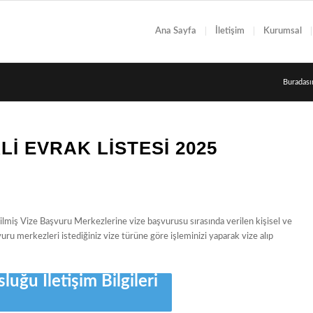
Ana Sayfa
İletişim
Kurumsal
Buradası
LI EVRAK LISTESI 2025
ilmiş Vize Başvuru Merkezlerine vize başvurusu sırasında verilen kişisel ve
uru merkezleri istediğiniz vize türüne göre işleminizi yaparak vize alıp
uğu İletişim Bilgileri