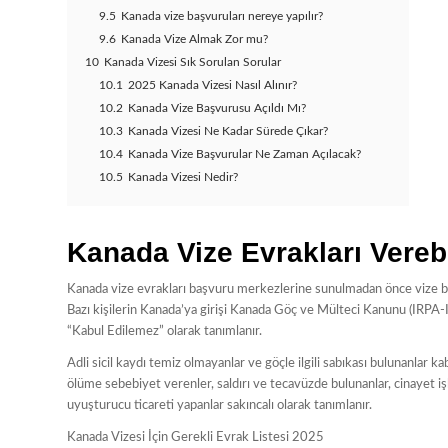
9.5
Kanada vize başvuruları nereye yapılır?
9.6
Kanada Vize Almak Zor mu?
10
Kanada Vizesi Sık Sorulan Sorular
10.1
2025 Kanada Vizesi Nasıl Alınır?
10.2
Kanada Vize Başvurusu Açıldı Mı?
10.3
Kanada Vizesi Ne Kadar Sürede Çıkar?
10.4
Kanada Vize Başvurular Ne Zaman Açılacak?
10.5
Kanada Vizesi Nedir?
Kanada Vize Evrakları Vereb
Kanada vize evrakları başvuru merkezlerine sunulmadan önce vize başv
Bazı kişilerin Kanada’ya girişi Kanada Göç ve Mülteci Kanunu (IRPA-
“Kabul Edilemez” olarak tanımlanır.
Adli sicil kaydı temiz olmayanlar ve göçle ilgili sabıkası bulunanlar 
ölüme sebebiyet verenler, saldırı ve tecavüzde bulunanlar, cinayet işley
uyuşturucu ticareti yapanlar sakıncalı olarak tanımlanır.
Kanada Vizesi İçin Gerekli Evrak Listesi 2025