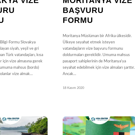
KYA VIZE
MORITANYA VIZE
URU
BAŞVURU
U
FORMU
Moritanya Müslüman bir Afrika ülkesidir.
-Bilgi-Formu Slovakya
Ülkeye seyahat etmek isteyen
layan siyah, yeşil ve gri
vatandaşların vize başvuru formunu
an Türk vatandaşları, kısa
doldurmaları gereklidir. Umuma mahsus
er için vize almasına gerek
pasaport sahiplerinin de Moritanya'ya
 umuma mahsus (bordo)
seyahat edebilmek için vize almaları şarttır.
 olanlar vize almak…
Ancak…
18 Kasım 2020