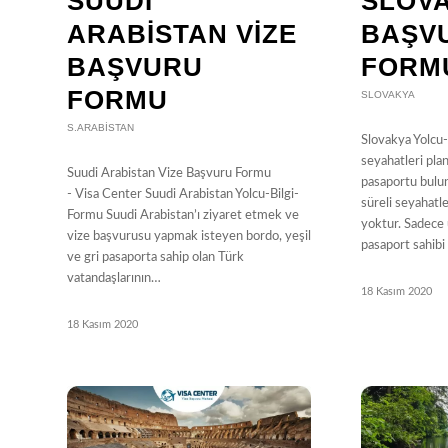
SUUDI
SLOVA
ARABISTAN VIZE
BAŞV
BAŞVURU
FORM
FORMU
SLOVAKYA
S.ARABISTAN
Slovakya Yolcu
seyahatleri plan
Suudi Arabistan Vize Başvuru Formu
pasaportu bulun
- Visa Center Suudi Arabistan Yolcu-Bilgi-
süreli seyahatl
Formu Suudi Arabistan’ı ziyaret etmek ve
yoktur. Sadece
vize başvurusu yapmak isteyen bordo, yeşil
pasaport sahibi
ve gri pasaporta sahip olan Türk
vatandaşlarının…
18 Kasım 2020
18 Kasım 2020