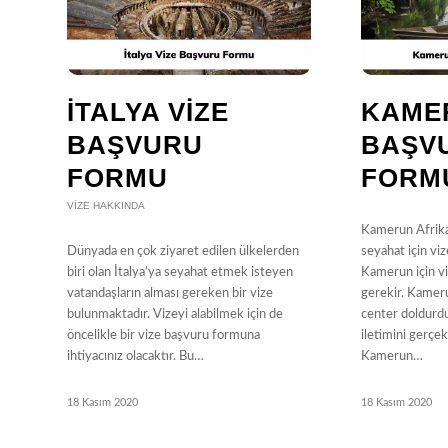
İTALYA VIZE
KAME
BAŞVURU
BAŞV
FORMU
FORM
VIZE HAKKINDA
Kamerun Afrika
Dünyada en çok ziyaret edilen ülkelerden
seyahat için viz
biri olan İtalya’ya seyahat etmek isteyen
Kamerun için v
vatandaşların alması gereken bir vize
gerekir. Kamer
bulunmaktadır. Vizeyi alabilmek için de
center doldurd
öncelikle bir vize başvuru formuna
iletimini gerçe
ihtiyacınız olacaktır. Bu…
Kamerun…
18 Kasım 2020
18 Kasım 2020