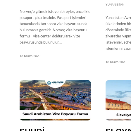
YUNANISTAN
Norveç'e gitmek isteyen bireyler, öncelikle
pasaport çıkartmalıdır. Pasaport işlemleri
Yunanistan Avru
tamamlandıktan sonra vize başvurusunda
ülkelerinden bir
bulunmanız gerekir. Norveç vize başvuru
döneminde ülkem
formu - visa center doldurularak vize
ziyaretler yapm
başvurusunda bulunulur.…
isteyenler, sch
işlemlerini ya
18 Kasım 2020
18 Kasım 2020