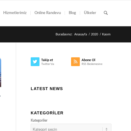
Hizmetlerimiz
Online Randevu
Blog
Ülkeler
Buradasınız:
Anasayfa
/
2020
/
Kasım
Takip et
Abone Ol
Twitter'da
RSS Beslemesine
LATEST NEWS
KATEGORILER
Kategoriler