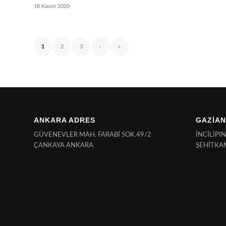
18 Kasım 2020
1
2
3
›
»
ANKARA ADRES
GAZİAN
GÜVENEVLER MAH. FARABİ SOK.49/2
İNCİLİPI
ÇANKAYA ANKARA
ŞEHİTKA