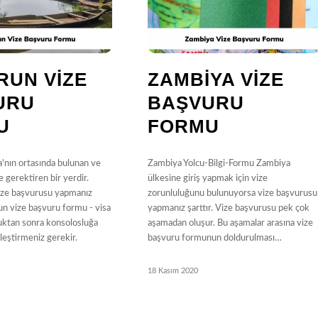
RUN VIZE
ZAMBIYA VIZE
URU
BAŞVURU
U
FORMU
'nın ortasında bulunan ve
Zambiya Yolcu-Bilgi-Formu Zambiya
e gerektiren bir yerdir.
ülkesine giriş yapmak için vize
ize başvurusu yapmanız
zorunluluğunu bulunuyorsa vize başvurusu
un vize başvuru formu - visa
yapmanız şarttır. Vize başvurusu pek çok
uktan sonra konsolosluğa
aşamadan oluşur. Bu aşamalar arasına vize
kleştirmeniz gerekir.
başvuru formunun doldurulması…
18 Kasım 2020