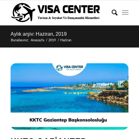
Aylık arşiv: Haziran, 2019
Buradasınız:
Anasayfa
/
2019
/
Haziran