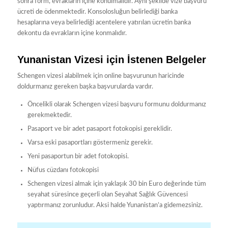
sonra form, evrakların içine konulmalıdır. Aynı şekilde vize başvuru
ücreti de ödenmektedir. Konsolosluğun belirlediği banka
hesaplarına veya belirlediği acentelere yatırılan ücretin banka
dekontu da evrakların içine konmalıdır.
Yunanistan Vizesi için İstenen Belgeler
Schengen vizesi alabilmek için online başvurunun haricinde
doldurmanız gereken başka başvurularda vardır.
Öncelikli olarak Schengen vizesi başvuru formunu doldurmanız
gerekmektedir.
Pasaport ve bir adet pasaport fotokopisi gereklidir.
Varsa eski pasaportları göstermeniz gerekir.
Yeni pasaportun bir adet fotokopisi.
Nüfus cüzdanı fotokopisi
Schengen vizesi almak için yaklaşık 30 bin Euro değerinde tüm
seyahat süresince geçerli olan Seyahat Sağlık Güvencesi
yaptırmanız zorunludur. Aksi halde Yunanistan’a gidemezsiniz.