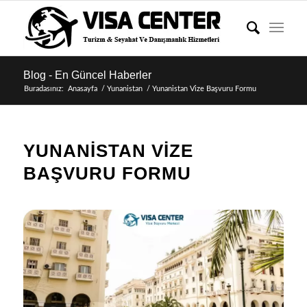
Blog - En Güncel Haberler
Buradasınız:
Anasayfa
/
Yunanistan
/
Yunanistan Vize Başvuru Formu
YUNANISTAN VIZE
BAŞVURU FORMU