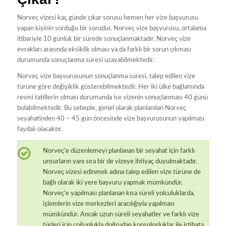
Norveç vizesi kaç günde çıkar sorusu hemen her vize başvurusu
yapan kişinin sorduğu bir sorudur. Norveç vize başvurusu, ortalama
itibariyle 10 günlük bir sürede sonuçlanmaktadır. Norveç vize
evrakları arasında eksiklik olması ya da farklı bir sorun çıkması
durumunda sonuçlanma süresi uzayabilmektedir.
Norveç vize başvurusunun sonuçlanma süresi, talep edilen vize
türüne göre değişiklik gösterebilmektedir. Her iki ülke bağlamında
resmi tatillerin olması durumunda ise vizenin sonuçlanması 40 günü
bulabilmektedir. Bu sebeple, genel olarak planlanılan Norveç
seyahatinden 40 – 45 gün öncesinde vize başvurusunun yapılması
faydalı olacaktır.
Norveç’e düzenlemeyi planlanan bir seyahat için farklı
unsurların yanı sıra bir de vizeye ihtiyaç duyulmaktadır.
Norveç vizesi edinmek adına talep edilen vize türüne de
bağlı olarak iki yere başvuru yapmak mümkündür.
Norveç’e yapılması planlanan kısa süreli yolculuklarda,
işlemlerin vize merkezleri aracılığıyla yapılması
mümkündür. Ancak uzun süreli seyahatler ve farklı vize
türleri için çoğunlukla doğrudan konsolosluklar ile irtibata