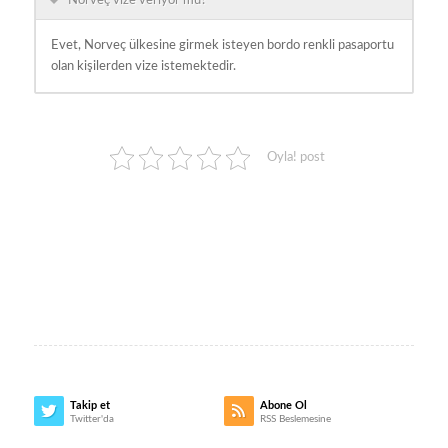
Norveç vize veriyor mu?
Evet, Norveç ülkesine girmek isteyen bordo renkli pasaportu
olan kişilerden vize istemektedir.
Oyla! post
Takip et
Abone Ol
Twitter'da
RSS Beslemesine