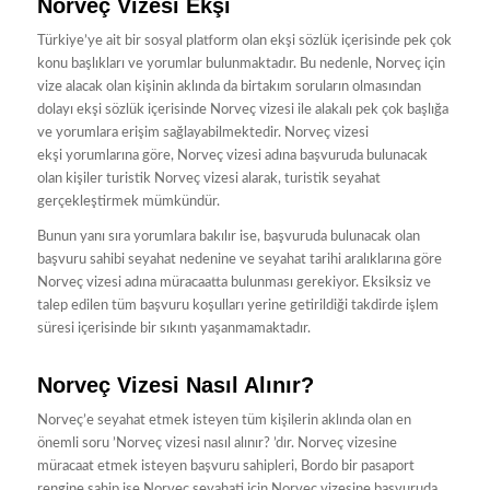
Norveç Vizesi Ekşi
Türkiye’ye ait bir sosyal platform olan ekşi sözlük içerisinde pek çok
konu başlıkları ve yorumlar bulunmaktadır. Bu nedenle, Norveç için
vize alacak olan kişinin aklında da birtakım soruların olmasından
dolayı ekşi sözlük içerisinde Norveç vizesi ile alakalı pek çok başlığa
ve yorumlara erişim sağlayabilmektedir. Norveç vizesi
ekşi yorumlarına göre, Norveç vizesi adına başvuruda bulunacak
olan kişiler turistik Norveç vizesi alarak, turistik seyahat
gerçekleştirmek mümkündür.
Bunun yanı sıra yorumlara bakılır ise, başvuruda bulunacak olan
başvuru sahibi seyahat nedenine ve seyahat tarihi aralıklarına göre
Norveç vizesi adına müracaatta bulunması gerekiyor. Eksiksiz ve
talep edilen tüm başvuru koşulları yerine getirildiği takdirde işlem
süresi içerisinde bir sıkıntı yaşanmamaktadır.
Norveç Vizesi Nasıl Alınır?
Norveç’e seyahat etmek isteyen tüm kişilerin aklında olan en
önemli soru ’Norveç vizesi nasıl alınır? ’dır. Norveç vizesine
müracaat etmek isteyen başvuru sahipleri, Bordo bir pasaport
rengine sahip ise Norveç seyahati için Norveç vizesine başvuruda