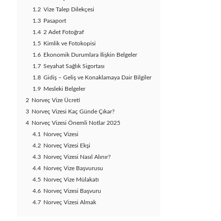
1.2
Vize Talep Dilekçesi
1.3
Pasaport
1.4
2 Adet Fotoğraf
1.5
Kimlik ve Fotokopisi
1.6
Ekonomik Durumlara İlişkin Belgeler
1.7
Seyahat Sağlık Sigortası
1.8
Gidiş – Geliş ve Konaklamaya Dair Bilgiler
1.9
Mesleki Belgeler
2
Norveç Vize Ücreti
3
Norveç Vizesi Kaç Günde Çıkar?
4
Norveç Vizesi Önemli Notlar 2025
4.1
Norveç Vizesi
4.2
Norveç Vizesi Ekşi
4.3
Norveç Vizesi Nasıl Alınır?
4.4
Norveç Vize Başvurusu
4.5
Norveç Vize Mülakatı
4.6
Norveç Vizesi Başvuru
4.7
Norveç Vizesi Almak