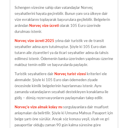
Schengen vizesine sahip olan vatandaşlar Norveç
seyahatlerini hayata geçirebilir. Bunun yanı sıra ülkeye dair
vize evraklarını toplayarak başvurulara geçilebilir. Belgelerin
ardından
Norveç vize ücreti
olarak 105 Euro üzerinde
durulması istenir.
Norveç vize ücreti 2025
yılına dair turistik ve de transit
seyahatler adına aynı tutulmuştur. Şöyle ki 105 Euro olan
tutarın aile ziyaretleri ya da ticari seyahatler adına da tahsis
edilmesi istenir. Ödemenin banka üzerinden yapılması üzerine
makbuz temin edilir ve başvurularda paylaşılır.
Turistik seyahatlere dair
Norveç turist vizesi
kriterleri ele
alınmalıdır. Şöyle ki 105 Euro olan ödemeden ziyade
öncesinde kimlik belgelerinin hazırlanması istenir. Aynı
zamanda vatandaşların seyahati destekleyen konaklama ile
gidiş – dönüş rezervasyonlarını paylaşmaları talep edilir.
Norveç’e vize almak kolay mı
sorgulayanlara dair muafiyet
anlaşmaları da belirtilir. Şöyle ki Umuma Mahsus Pasaport için
belge şartı öne sürülür. Ancak söz konusu yeşil, siyah ve gri
pasaportlar olduğu zaman 90 gün kalma süresine göre