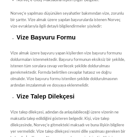
Norveç’e Gidiş Maksadına İlişkin Diğer Belgeler.
Norveç’e yapılması düşünülen seyahatler bakımından vize, zorunlu
bir şarttır. Vize almak üzere yapılan başvurularda istenen Norveç
vize evraklarıyla ilgili detaylı bilgilendirmeler şöyledir:
Vize Başvuru Formu
Vize almak üzere başvuru yapan kişilerden vize başvuru formunu
doldurmaları istenmektedir. Başvuru formunun eksiksiz bir şekilde,
istenen tüm sorulara cevap verilecek şekilde doldurulması
gerekmektedir. Formda belirtilen cevaplar hatasız ve doğru
olmalıdır. Vize başvuru formu istenilen şekilde doldurulmasının
ardından imzalanmalı ve dosyaya eklenmelidir.
Vize Talep Dilekçesi
Vize talep dilekçesi, adından da anlaşılabileceği üzere vizenin ne
maksatla talep edildiğini gösteren belgedir. Kişi, vize talep
dilekçesinde, Norveç’e gitmekteki maksadı ve buna ilişkin bilgilere
yer vermelidir. Vize talep dilekçesi resmi dille yazılması gereken bir