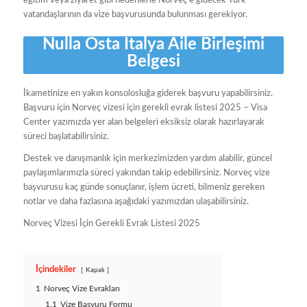
eğitim veya ziyaret gibi nedenlerle Norveç’e gidecek Türk
vatandaşlarının da vize başvurusunda bulunması gerekiyor.
Nulla Osta İtalya Aile Birleşimi
Belgesi
İkametinize en yakın konsolosluğa giderek başvuru yapabilirsiniz.
Başvuru için Norveç vizesi için gerekli evrak listesi 2025 – Visa
Center yazımızda yer alan belgeleri eksiksiz olarak hazırlayarak
süreci başlatabilirsiniz.
Destek ve danışmanlık için merkezimizden yardım alabilir, güncel
paylaşımlarımızla süreci yakından takip edebilirsiniz. Norveç vize
başvurusu kaç günde sonuçlanır, işlem ücreti, bilmeniz gereken
notlar ve daha fazlasına aşağıdaki yazımızdan ulaşabilirsiniz.
Norveç Vizesi İçin Gerekli Evrak Listesi 2025
İçindekiler
Kapalı
1
Norveç Vize Evrakları
1.1
Vize Başvuru Formu