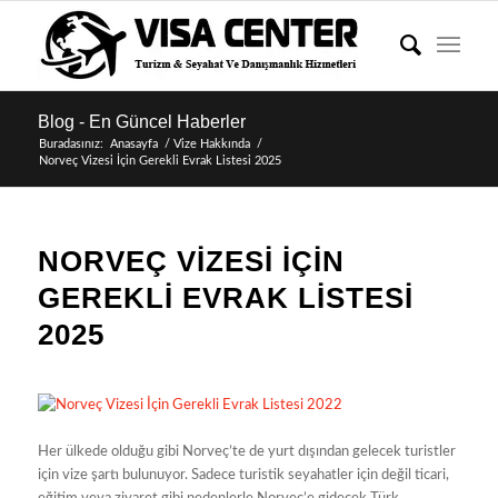
Blog - En Güncel Haberler
Buradasınız:
Anasayfa
/
Vize Hakkında
/
Norveç Vizesi İçin Gerekli Evrak Listesi 2025
NORVEÇ VIZESI İÇIN
GEREKLI EVRAK LISTESI
2025
Her ülkede olduğu gibi Norveç’te de yurt dışından gelecek turistler
için vize şartı bulunuyor. Sadece turistik seyahatler için değil ticari,