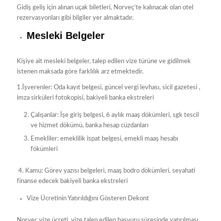
Gidiş geliş için alınan uçak biletleri, Norveç’te kalınacak olan otel
rezervasyonları gibi bilgiler yer almaktadır.
Mesleki Belgeler
Kişiye ait mesleki belgeler, talep edilen vize türüne ve gidilmek
istenen maksada göre farklılık arz etmektedir.
1.İşverenler: Oda kayıt belgesi, güncel vergi levhası, sicil gazetesi ,
imza sirküleri fotokopisi, bakiyeli banka ekstreleri
Çalışanlar: İşe giriş belgesi, 6 aylık maaş dökümleri, sgk tescil
ve hizmet dökümü, banka hesap cüzdanları
Emekliler: emeklilik ispat belgesi, emekli maaş hesabı
fökümleri
4. Kamu: Görev yazısı belgeleri, maaş bodro dökümleri, seyahati
finanse edecek bakiyeli banka ekstreleri
Vize Ücretinin Yatırıldığını Gösteren Dekont
Norveç vize ücreti, vize talep edilen başvuru süresinde yatırılması