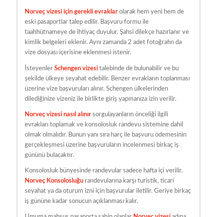
Norveç vizesi için gerekli evraklar
olarak hem yeni hem de
eski pasaportlar talep edilir. Başvuru formu ile
taahhütnameye de ihtiyaç duyulur. Şahsi dilekçe hazırlanır ve
kimlik belgeleri eklenir. Aynı zamanda 2 adet fotoğrafın da
vize dosyası içerisine eklenmesi istenir.
İsteyenler
Schengen vizesi
talebinde de bulunabilir ve bu
şekilde ülkeye seyahat edebilir. Benzer evrakların toplanması
üzerine vize başvuruları alınır. Schengen ülkelerinden
dilediğinize vizeniz ile birlikte giriş yapmanıza izin verilir.
Norveç vizesi nasıl alınır
sorgulayanların önceliği ilgili
evrakları toplamak ve konsolosluk randevu sistemine dahil
olmak olmalıdır. Bunun yanı sıra harç ile başvuru ödemesinin
gerçekleşmesi üzerine başvuruların incelenmesi birkaç iş
gününü bulacaktır.
Konsolosluk bünyesinde randevular sadece hafta içi verilir.
Norveç Konsolosluğu
randevularına karşı turistik, ticari
seyahat ya da oturum izni için başvurular iletilir. Geriye birkaç
iş gününe kadar sonucun açıklanması kalır.
Umuma mahsus pasaporta sahip olanlar
Norveç vizesi
adına