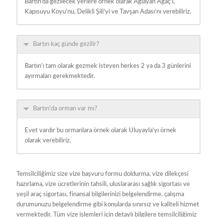
Bartın’da gezilecek yerlere örnek olarak Ağlayan Ağaç’ı,
Kapısuyu Koyu’nu, Delikli Şili’yi ve Tavşan Adası’nı verebiliriz.
Bartın kaç günde gezilir?
Bartın’ı tam olarak gezmek isteyen herkes 2 ya da 3 günlerini
ayırmaları gerekmektedir.
Bartın'da orman var mı?
Evet vardır bu ormanlara örnek olarak Uluyayla’yı örnek
olarak verebiliriz.
Temsilciliğimiz size vize başvuru formu doldurma, vize dilekçesi
hazırlama, vize ücretlerinin tahsili, uluslararası sağlık sigortası ve
yeşil araç sigortası, finansal bilgilerinizi belgelendirme, çalışma
durumunuzu belgelendirme gibi konularda sınırsız ve kaliteli hizmet
vermektedir. Tüm vize işlemleri için detaylı bilgilere temsilciliğimiz