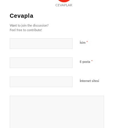
CEVAPLAR
Cevapla
Want to join the discussion?
Feel free to contribute!
*
İsim
*
E-posta
İnternet sitesi