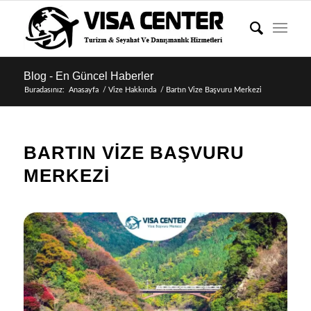
Blog - En Güncel Haberler
Buradasınız:
Anasayfa
/
Vize Hakkında
/
Bartın Vize Başvuru Merkezi
BARTIN VIZE BAŞVURU
MERKEZI