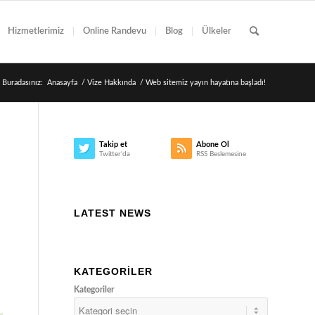
Hizmetlerimiz
Online Randevu
Blog
Ülkeler
Buradasınız:
Anasayfa
/
Vize Hakkında
/
Web sitemiz yayın hayatına başladı!
Takip et
Abone Ol
Twitter'da
RSS Beslemesine
LATEST NEWS
KATEGORILER
Kategoriler