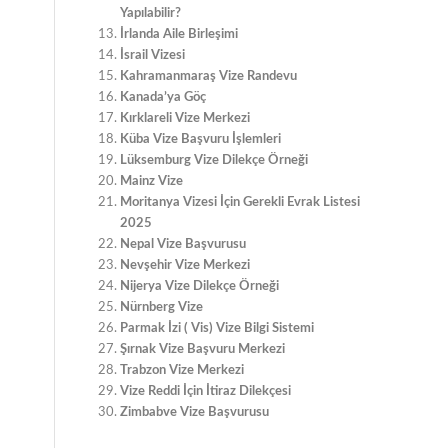
Yapılabilir?
İrlanda Aile Birleşimi
İsrail Vizesi
Kahramanmaraş Vize Randevu
Kanada’ya Göç
Kırklareli Vize Merkezi
Küba Vize Başvuru İşlemleri
Lüksemburg Vize Dilekçe Örneği
Mainz Vize
Moritanya Vizesi İçin Gerekli Evrak Listesi
2025
Nepal Vize Başvurusu
Nevşehir Vize Merkezi
Nijerya Vize Dilekçe Örneği
Nürnberg Vize
Parmak İzi ( Vis) Vize Bilgi Sistemi
Şırnak Vize Başvuru Merkezi
Trabzon Vize Merkezi
Vize Reddi İçin İtiraz Dilekçesi
Zimbabve Vize Başvurusu