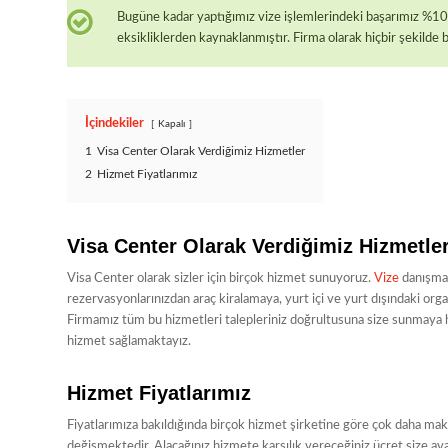
Bugüne kadar yaptığımız vize işlemlerindeki başarımız %100
eksikliklerden kaynaklanmıştır. Firma olarak hiçbir şekilde 
İçindekiler
Kapalı
1
Visa Center Olarak Verdiğimiz Hizmetler
2
Hizmet Fiyatlarımız
Visa Center Olarak Verdiğimiz Hizmetle
Visa Center olarak sizler için birçok hizmet sunuyoruz.
Vize
danışman
rezervasyonlarınızdan araç kiralamaya, yurt içi ve yurt dışındaki org
Firmamız tüm bu hizmetleri talepleriniz doğrultusuna size sunmaya haz
hizmet sağlamaktayız.
Hizmet Fiyatlarımız
Fiyatlarımıza bakıldığında birçok hizmet şirketine göre çok daha maku
değişmektedir. Alacağınız hizmete karşılık vereceğiniz ücret size ava