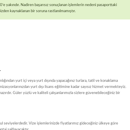
’e yakındır. Nadiren başarısız sonuçlanan işlemlerin nedeni pasaporttaki
bizden kaynaklanan bir soruna rastlanılmamıştır.
r
lığından yurt içi veya yurt dışında yapacağınız turlara, tatil ve konaklama
anizasyonlarınızdan yurt dışı lisans eğitimine kadar sayısız hizmet vermekteyiz.
ırdır. Güler yüzlü ve kaliteli çalışanlarımızla sizlere güvenebileceğiniz bir
l seviyelerdedir. Vize işlemlerinizde fiyatlarımız gideceğiniz ülkeye göre
ntaj sağlayacaktır.