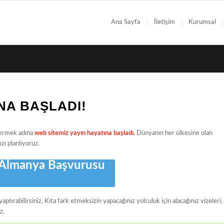
Ana Sayfa
İletişim
Kurumsal
NA BAŞLADI!
 vermek adına
web sitemiz yayın hayatına başladı.
Dünyanın her ülkesine olan
ızı planlıyoruz.
 Almanya Başvurusu
yaptırabilirsiniz. Kıta fark etmeksizin yapacağınız yolculuk için alacağınız vizeleri,
z.