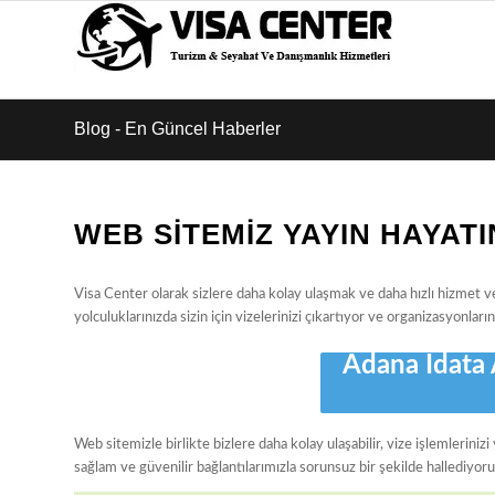
Blog - En Güncel Haberler
WEB SITEMIZ YAYIN HAYATI
Visa Center olarak sizlere daha kolay ulaşmak ve daha hızlı hizmet
yolculuklarınızda sizin için vizelerinizi çıkartıyor ve organizasyonların
Adana İdata
Web sitemizle birlikte bizlere daha kolay ulaşabilir, vize işlemlerinizi 
sağlam ve güvenilir bağlantılarımızla sorunsuz bir şekilde hallediyoru