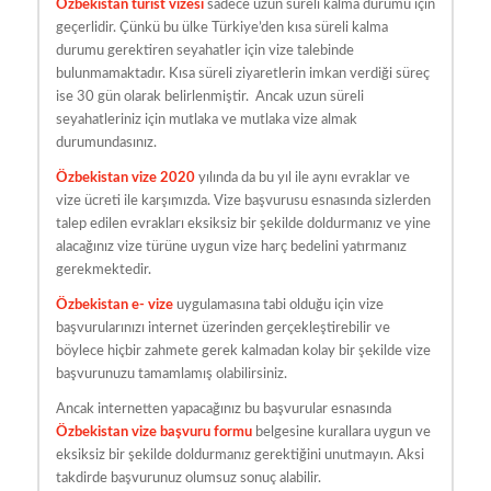
Özbekistan turist vizesi
sadece uzun süreli kalma durumu için
geçerlidir. Çünkü bu ülke Türkiye’den kısa süreli kalma
durumu gerektiren seyahatler için vize talebinde
bulunmamaktadır. Kısa süreli ziyaretlerin imkan verdiği süreç
ise 30 gün olarak belirlenmiştir. Ancak uzun süreli
seyahatleriniz için mutlaka ve mutlaka vize almak
durumundasınız.
Özbekistan vize 2020
yılında da bu yıl ile aynı evraklar ve
vize ücreti ile karşımızda. Vize başvurusu esnasında sizlerden
talep edilen evrakları eksiksiz bir şekilde doldurmanız ve yine
alacağınız vize türüne uygun vize harç bedelini yatırmanız
gerekmektedir.
Özbekistan e- vize
uygulamasına tabi olduğu için vize
başvurularınızı internet üzerinden gerçekleştirebilir ve
böylece hiçbir zahmete gerek kalmadan kolay bir şekilde vize
başvurunuzu tamamlamış olabilirsiniz.
Ancak internetten yapacağınız bu başvurular esnasında
Özbekistan vize başvuru formu
belgesine kurallara uygun ve
eksiksiz bir şekilde doldurmanız gerektiğini unutmayın. Aksi
takdirde başvurunuz olumsuz sonuç alabilir.