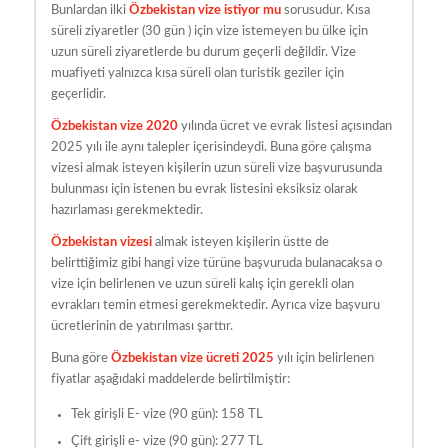
Bunlardan ilki
Özbekistan vize istiyor mu
sorusudur. Kısa
süreli ziyaretler (30 gün ) için vize istemeyen bu ülke için
uzun süreli ziyaretlerde bu durum geçerli değildir. Vize
muafiyeti yalnızca kısa süreli olan turistik geziler için
geçerlidir.
Özbekistan vize 2020
yılında ücret ve evrak listesi açısından
2025 yılı ile aynı talepler içerisindeydi. Buna göre çalışma
vizesi almak isteyen kişilerin uzun süreli vize başvurusunda
bulunması için istenen bu evrak listesini eksiksiz olarak
hazırlaması gerekmektedir.
Özbekistan vizesi
almak isteyen kişilerin üstte de
belirttiğimiz gibi hangi vize türüne başvuruda bulanacaksa o
vize için belirlenen ve uzun süreli kalış için gerekli olan
evrakları temin etmesi gerekmektedir. Ayrıca vize başvuru
ücretlerinin de yatırılması şarttır.
Buna göre
Özbekistan vize ücreti 2025
yılı için belirlenen
fiyatlar aşağıdaki maddelerde belirtilmiştir:
Tek girişli E- vize (90 gün): 158 TL
Çift girişli e- vize (90 gün): 277 TL