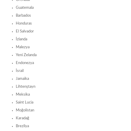
Guatemala
Barbados
Honduras
El Salvador
İzlanda
Malezya
Yeni Zelanda
Endonezya
İsrail
Jamaika
Lihtenştayn
Meksika
Saint Lucia
Moğolistan
Karadağ
Brezilya