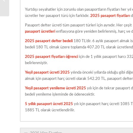
2025
Yurtdışı seyahatler için zorunlu olan pasaportların fiyatları her 
ücretler her pasaport türü için farklıdır.
2025 pasaport fiyatları
d
Pasaport defter ücreti tüm pasaport türleri için aynıdır. Her çeşit 
pasaport ücretleri
enflasyona göre yeniden belirlenmiş, harç ve d
2025 pasaport defter bedeli
180 TL’dir. 6 aylık pasaport almak i
bedeli 180 TL olmak üzere toplamda 407.20 TL olarak ücretlendir
2025 pasaport fiyatları öğrenci
için de 1 yıllık pasaport harcı 
belirlenmiştir.
Yeşil pasaport ücreti 2025
yılında önceki yıllarda olduğu gibi diğe
almak için pasaport harç ücreti olarak 542.20 TL, pasaport defter
Yeşil pasaport yenileme ücreti 2025
yılı için de tekrar pasaport
bedeli yenileme işleminde de ödenecektir.
5 yıllık pasaport ücreti 2025
yılı için pasaport harç ücreti 1085 
1885 TL olarak ücretlendirilir.