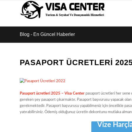
Blog - En Güncel Haberler
PASAPORT ÜCRETLERI 202
Pasaport ücretleri 2025 – Visa Center
pasaport ücretleri her sene d
gereken şey pasaport çıkarmaktır. Pasaport başvurusu yapacak olan 
gerekmektedir. Pasaport başvurusu yapabilmeniz için öncelikle pas
yatırabilirsiniz. Ödemiş olduğunuz ücretin dekontunu mutlaka alman
Vize Harçl