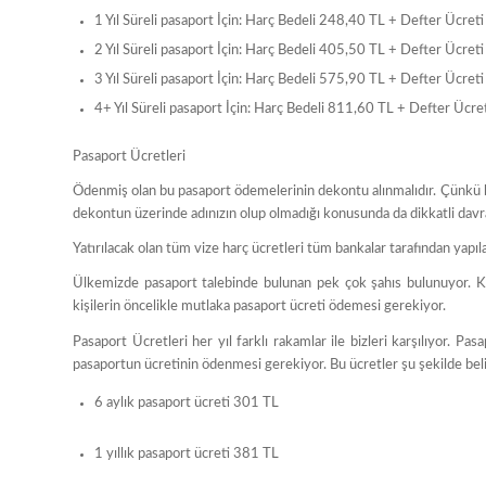
1 Yıl Süreli pasaport İçin: Harç Bedeli 248,40 TL + Defter Üc
2 Yıl Süreli pasaport İçin: Harç Bedeli 405,50 TL + Defter Üc
3 Yıl Süreli pasaport İçin: Harç Bedeli 575,90 TL + Defter Üc
4+ Yıl Süreli pasaport İçin: Harç Bedeli 811,60 TL + Defter 
Pasaport Ücretleri
Ödenmiş olan bu pasaport ödemelerinin dekontu alınmalıdır. Çünkü baş
dekontun üzerinde adınızın olup olmadığı konusunda da dikkatli davran
Yatırılacak olan tüm vize harç ücretleri tüm bankalar tarafından yapıl
Ülkemizde pasaport talebinde bulunan pek çok şahıs bulunuyor. Kim
kişilerin öncelikle mutlaka pasaport ücreti ödemesi gerekiyor.
Pasaport Ücretleri her yıl farklı rakamlar ile bizleri karşılıyor.
pasaportun ücretinin ödenmesi gerekiyor. Bu ücretler şu şekilde beli
6 aylık pasaport ücreti 301 TL
1 yıllık pasaport ücreti 381 TL