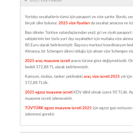
2025 Vize Fiyatları
Yurtdışı seyahatlerin tümü için pasaport ve vize şarttır. Bordo, y
birçok ülke bulunur.
2025 vize fiyatları
da seyahat amacına ve ist
Bazı ülkeler Türkiye vatandaşlarından yeşil, gri ve siyah pasapor
sahiplerinin her türlü yurt dışı seyahatleri için mutlaka vize alın
80 Euro olarak belirlenmiştir. Başvuru merkezi koordinasyon bedel
Almanya, bir Schengen ülkesi olduğu için alınan vize Schengen viz
2025 araç muayene ücreti
aracın türüne göre değişmektedir. Ot
bedeli 372,88 TL olarak belirlenmiştir.
Kamyon, otobüs, tanker şeklindeki
araç vize ücreti 2025
yılı içi
372,88 TL’dir.
2025 egzoz muayene ücreti
KDV dâhil olmak üzere 90 TL’dir. Ayr
muayene ücreti ödenecektir.
TÜVTÜRK egzoz muayene ücreti 2025
için egzoz gazı emisyon 
ödenmesi gerekir.