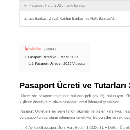
Pasaport Harcı 2025 hangi banka?
Ziraat Bankası, Ziraat Katılım Bankası ve Halk Bankası’dır.
İçindekiler
Kapalı
1
Pasaport Ücreti ve Tutarları 2025
1.1
Pasaport Ücretleri 2025 Videosu;
Pasaport Ücreti ve Tutarları
Ülkemizde pasaport talebinde bulunan pek çok kişi bulunuyor. Kimi
kişilerin öncelikle mutlaka pasaport ücreti ödemesi gerekiyor.
Pasaport Ücretleri her sene farklı rakamlar ile bizleri karşılıyor. P
bu pasaportun ücretinin ödenmesi gerekiyor. Bu ücretler şu şekilded
6 Ay Süreli pasaport İçin: Harç Bedeli 170,00 TL + Defter Üc