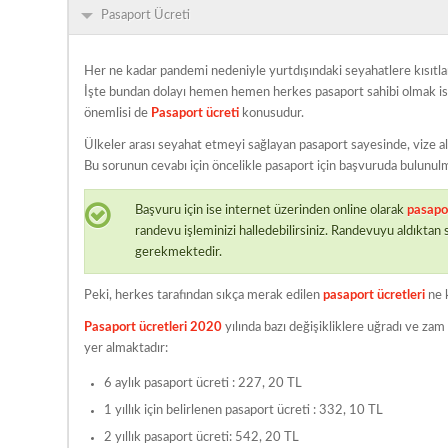
Pasaport Ücreti
Her ne kadar pandemi nedeniyle yurtdışındaki seyahatlere kısıtlama
İşte bundan dolayı hemen hemen herkes pasaport sahibi olmak istiy
önemlisi de
Pasaport ücreti
konusudur.
Ülkeler arası seyahat etmeyi sağlayan pasaport sayesinde, vize alı
Bu sorunun cevabı için öncelikle pasaport için başvuruda bulunulmas
Başvuru için ise internet üzerinden online olarak
pasapo
randevu işleminizi halledebilirsiniz. Randevuyu aldıktan 
gerekmektedir.
Peki, herkes tarafından sıkça merak edilen
pasaport ücretleri
ne 
Pasaport ücretleri 2020
yılında bazı değişikliklere uğradı ve zam
yer almaktadır:
6 aylık pasaport ücreti : 227, 20 TL
1 yıllık için belirlenen pasaport ücreti : 332, 10 TL
2 yıllık pasaport ücreti: 542, 20 TL