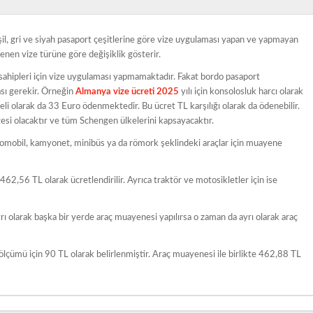
eşil, gri ve siyah pasaport çeşitlerine göre vize uygulaması yapan ve yapmayan
enen vize türüne göre değişiklik gösterir.
t sahipleri için vize uygulaması yapmamaktadır. Fakat bordo pasaport
ması gerekir. Örneğin
Almanya vize ücreti 2025
yılı için konsolosluk harcı olarak
i olarak da 33 Euro ödenmektedir. Bu ücret TL karşılığı olarak da ödenebilir.
esi olacaktır ve tüm Schengen ülkelerini kapsayacaktır.
omobil, kamyonet, minibüs ya da römork şeklindeki araçlar için muayene
n 462,56 TL olarak ücretlendirilir. Ayrıca traktör ve motosikletler için ise
ı olarak başka bir yerde araç muayenesi yapılırsa o zaman da ayrı olarak araç
ölçümü için 90 TL olarak belirlenmiştir. Araç muayenesi ile birlikte 462,88 TL