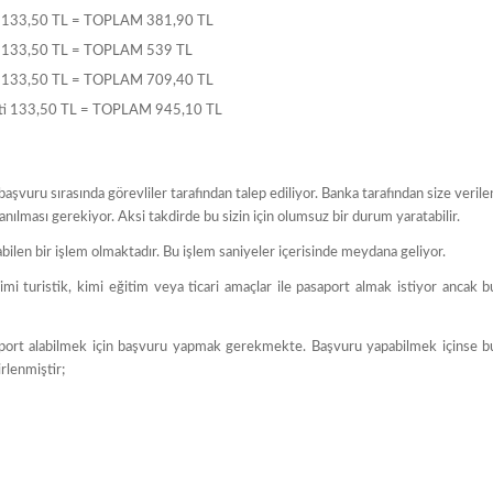
reti 133,50 TL = TOPLAM 381,90 TL
reti 133,50 TL = TOPLAM 539 TL
reti 133,50 TL = TOPLAM 709,40 TL
Ücreti 133,50 TL = TOPLAM 945,10 TL
vuru sırasında görevliler tarafından talep ediliyor. Banka tarafından size verile
ılması gerekiyor. Aksi takdirde bu sizin için olumsuz bir durum yaratabilir.
abilen bir işlem olmaktadır. Bu işlem saniyeler içerisinde meydana geliyor.
i turistik, kimi eğitim veya ticari amaçlar ile pasaport almak istiyor ancak b
 Pasaport alabilmek için başvuru yapmak gerekmekte. Başvuru yapabilmek içinse b
rlenmiştir;