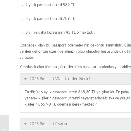
2 yıllık pasaport ücreti 539 TL
3 yıllık pasaport ücreti 709 TL
3 yıl ve daha fazlası ise 945 TL olmaktadır.
Ödenecek olan bu pasaport ödemelerinin dekontu alınmalıdır. Çünkü
verilen dekontun üzerinde adınızın olup olmadığı hususunda da dikk
yaratabilir.
Yatırılacak olan tüm harç ücretleri tüm bankalar tarafından yapılabile
2025 Pasaport Vize Ücretleri Nedir?
En düşük 6 aylık pasaport ücreti 368,30 TL’ye çıkarıldı. En pahalı
yapacak kişilerin pasaport ücretini seyahat edeceği aya ve yıla 
kişilerin 865,90 TL ödemesi gerekmektedir.
2025 Pasaport Fiyatları
Vize Harçları Hakkında