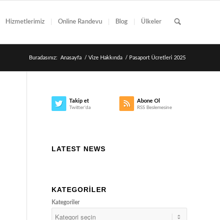
Hizmetlerimiz
Online Randevu
Blog
Ülkeler
Buradasınız:
Anasayfa
/
Vize Hakkında
/
Pasaport Ücretleri 2025
Takip et
Abone Ol
Twitter'da
RSS Beslemesine
LATEST NEWS
KATEGORILER
Kategoriler