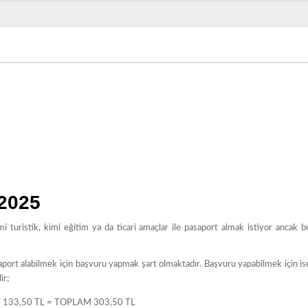
 2025
 turistik, kimi eğitim ya da ticari amaçlar ile pasaport almak istiyor ancak b
asaport alabilmek için başvuru yapmak şart olmaktadır. Başvuru yapabilmek için is
ir;
reti 133,50 TL = TOPLAM 303,50 TL