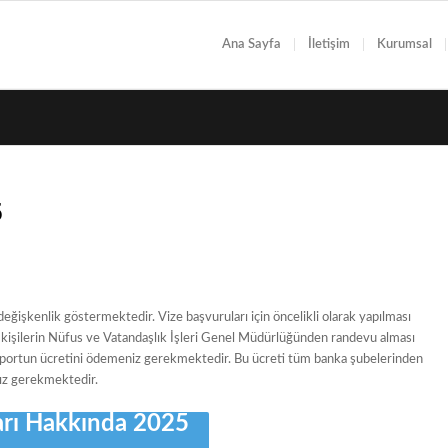
Ana Sayfa
İletişim
Kurumsal
5
eğişkenlik göstermektedir. Vize başvuruları için öncelikli olarak yapılması
kişilerin Nüfus ve Vatandaşlık İşleri Genel Müdürlüğünden randevu alması
aportun ücretini ödemeniz gerekmektedir. Bu ücreti tüm banka şubelerinden
ız gerekmektedir.
arı Hakkında 2025