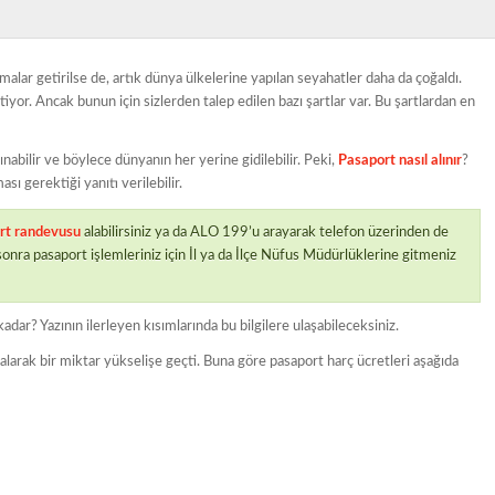
lar getirilse de, artık dünya ülkelerine yapılan seyahatler daha da çoğaldı.
or. Ancak bunun için sizlerden talep edilen bazı şartlar var. Bu şartlardan en
nabilir ve böylece dünyanın her yerine gidilebilir. Peki,
Pasaport nasıl alınır
?
ı gerektiği yanıtı verilebilir.
rt
randevusu
alabilirsiniz ya da ALO 199’u arayarak telefon üzerinden de
sonra pasaport işlemleriniz için İl ya da İlçe Nüfus Müdürlüklerine gitmeniz
kadar? Yazının ilerleyen kısımlarında bu bilgilere ulaşabileceksiniz.
 alarak bir miktar yükselişe geçti. Buna göre pasaport harç ücretleri aşağıda