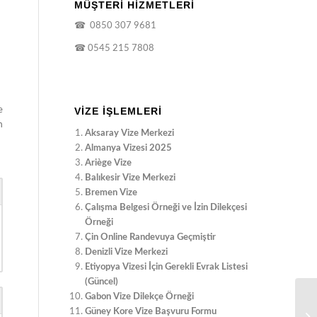
MÜŞTERİ HİZMETLERİ
☎
0850 307 9681
☎
0545 215 7808
e
VIZE İŞLEMLERI
m
Aksaray Vize Merkezi
Almanya Vizesi 2025
Ariège Vize
Balıkesir Vize Merkezi
Bremen Vize
Çalışma Belgesi Örneği ve İzin Dilekçesi
Örneği
Çin Online Randevuya Geçmiştir
Denizli Vize Merkezi
Etiyopya Vizesi İçin Gerekli Evrak Listesi
(Güncel)
Gabon Vize Dilekçe Örneği
Güney Kore Vize Başvuru Formu