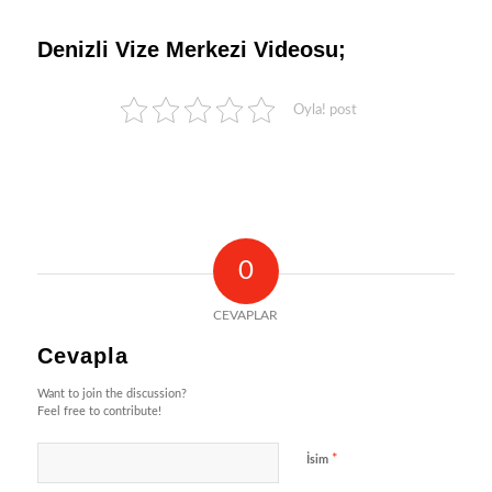
Denizli Vize Merkezi Videosu;
Oyla! post
0
CEVAPLAR
Cevapla
Want to join the discussion?
Feel free to contribute!
*
İsim