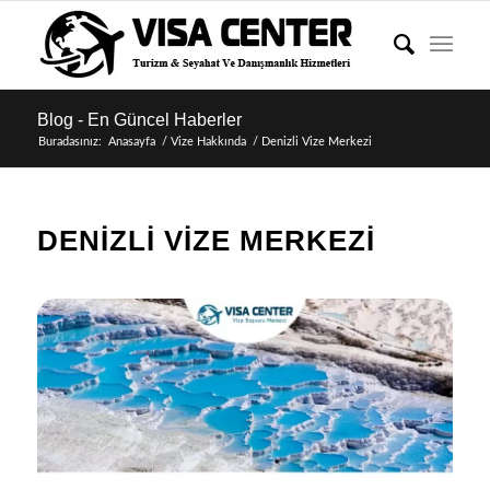
Blog - En Güncel Haberler
Buradasınız:
Anasayfa
/
Vize Hakkında
/
Denizli Vize Merkezi
DENIZLI VIZE MERKEZI