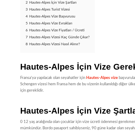
2
Hautes-Alpes İçin Vize Şartları
3
Hautes-Alpes Turist Vizesi
4
Hautes-Alpes Vize Başvurusu
5
Hautes-Alpes Vize Evrakları
6
Hautes-Alpes Vize Fiyatları / Ücreti
7
Hautes-Alpes Vizesi Kaç Günde Çıkar?
8
Hautes-Alpes Vizesi Nasıl Alınır?
Hautes-Alpes İçin Vize Gerek
Fransa’ya yapılacak olan seyahatler için
Hautes-Alpes vize
başvurular
Schengen vizesi hem Fransa hem de bu vizenin kullanıldığı diğer ülkel
için gereklidir.
Hautes-Alpes İçin Vize Şartla
0 12 yaş aralığında olan çocuklar için vize ücreti ödenmesi gerekmem
mümkündür. Bordo pasaport sahibiyseniz, 90 güne kadar olan seyahatl