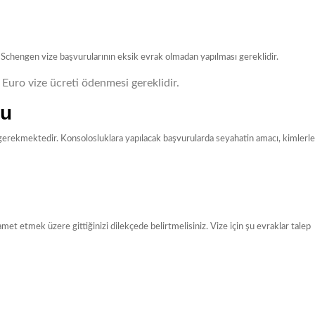
de Schengen vize başvurularının eksik evrak olmadan yapılması gereklidir.
0 Euro vize ücreti ödenmesi gereklidir.
su
erekmektedir. Konsolosluklara yapılacak başvurularda seyahatin amacı, kimlerle
et etmek üzere gittiğinizi dilekçede belirtmelisiniz. Vize için şu evraklar talep