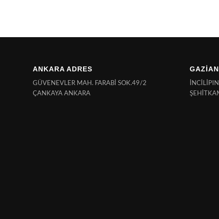
ANKARA ADRES
GAZİAN
GÜVENEVLER MAH. FARABİ SOK.49/2
İNCİLİPI
ÇANKAYA ANKARA
ŞEHİTKA