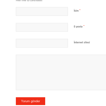
Feel free to contribute!
*
İsim
*
E-posta
İnternet sitesi