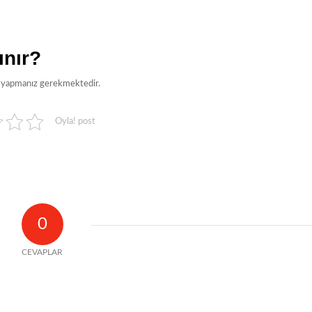
ınır?
k yapmanız gerekmektedir.
Oyla! post
0
CEVAPLAR