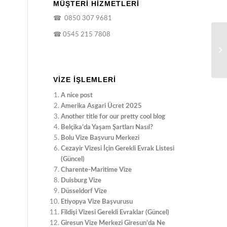
MÜŞTERİ HİZMETLERİ
☎
0850 307 9681
☎
0545 215 7808
VIZE İŞLEMLERI
A nice post
Amerika Asgari Ücret 2025
Another title for our pretty cool blog
Belçika’da Yaşam Şartları Nasıl?
Bolu Vize Başvuru Merkezi
Cezayir Vizesi İçin Gerekli Evrak Listesi
(Güncel)
Charente-Maritime Vize
Duisburg Vize
Düsseldorf Vize
Etiyopya Vize Başvurusu
Fildişi Vizesi Gerekli Evraklar (Güncel)
Giresun Vize Merkezi Giresun’da Ne