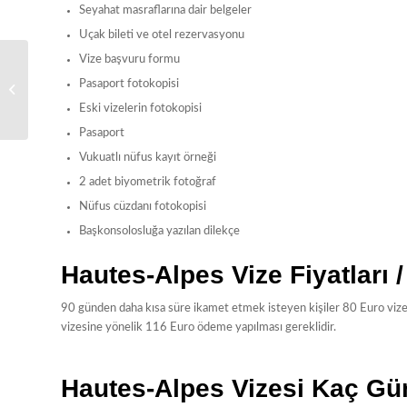
Seyahat masraflarına dair belgeler
Uçak bileti ve otel rezervasyonu
Vize başvuru formu
Pasaport fotokopisi
Aisne Vize
Eski vizelerin fotokopisi
Pasaport
Vukuatlı nüfus kayıt örneği
2 adet biyometrik fotoğraf
Nüfus cüzdanı fotokopisi
Başkonsolosluğa yazılan dilekçe
Hautes-Alpes Vize Fiyatları /
90 günden daha kısa süre ikamet etmek isteyen kişiler 80 Euro viz
vizesine yönelik 116 Euro ödeme yapılması gereklidir.
Hautes-Alpes Vizesi Kaç Gü