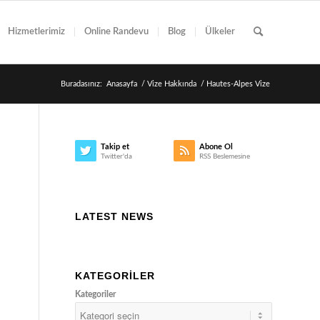
Hizmetlerimiz
Online Randevu
Blog
Ülkeler
Buradasınız:
Anasayfa
/
Vize Hakkında
/
Hautes-Alpes Vize
Takip et
Abone Ol
Twitter'da
RSS Beslemesine
LATEST NEWS
KATEGORILER
Kategoriler