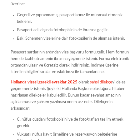
üzerine:
Geçerli ve yıpranmamış pasaportlarınız ile müracaat etmeniz
beklenir.
Pasaport adlı dışında fotokopisinin de ibrazına geçilir.
Eski Schengen vizelerine dair fotokopilerin de alınması istenir.
Pasaport şartlarının ardından vize başvuru formu gelir. Hem formun
hem de taahhütnamenin ibrazına geçmeniz istenir. Forma elektronik
ortamdan ulaşır ve ücretsiz olarak indirirsiniz. İndirme üzerine
istenilen bilgileri sıralar ve ıslak imza ile tamamlarsınız.
Hollanda vizesi gerekli evraklar 2025
olarak
şahsi dilekçe
yi de es
geçmemeniz istenir. Şöyle ki Hollanda Başkonsolosluğuna hitaben
hazırlanan dilekçeler kabul edilir. Bunun kadar seyahat amacının
açıklanması ve şahsen yazılması önem arz eder. Dilekçenin
arkasından:
C. nüfus cüzdanı fotokopisini ve de fotoğrafları teslim etmek
gerekir.
Vukuatlı nüfus kayıt örneğine ve rezervasyon belgelerine