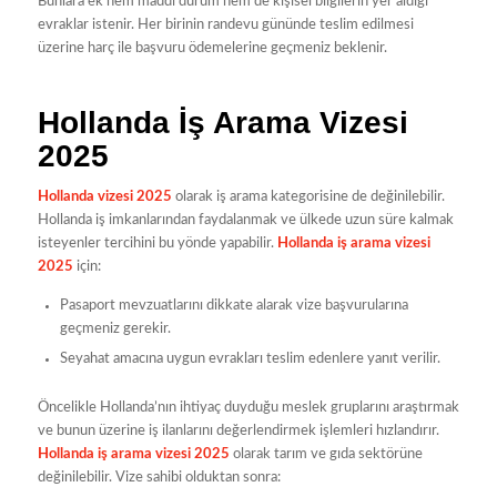
Bunlara ek hem maddi durum hem de kişisel bilgilerin yer aldığı
evraklar istenir. Her birinin randevu gününde teslim edilmesi
üzerine harç ile başvuru ödemelerine geçmeniz beklenir.
Hollanda İş Arama Vizesi
2025
Hollanda vizesi 2025
olarak iş arama kategorisine de değinilebilir.
Hollanda iş imkanlarından faydalanmak ve ülkede uzun süre kalmak
isteyenler tercihini bu yönde yapabilir.
Hollanda iş arama vizesi
2025
için:
Pasaport mevzuatlarını dikkate alarak vize başvurularına
geçmeniz gerekir.
Seyahat amacına uygun evrakları teslim edenlere yanıt verilir.
Öncelikle Hollanda’nın ihtiyaç duyduğu meslek gruplarını araştırmak
ve bunun üzerine iş ilanlarını değerlendirmek işlemleri hızlandırır.
Hollanda iş arama vizesi 2025
olarak tarım ve gıda sektörüne
değinilebilir. Vize sahibi olduktan sonra: