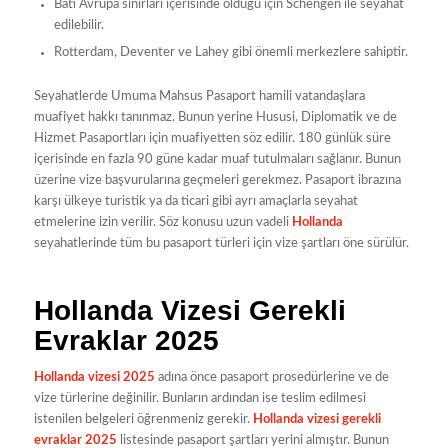
Batı Avrupa sınırları içerisinde olduğu için Schengen ile seyahat
edilebilir.
Rotterdam, Deventer ve Lahey gibi önemli merkezlere sahiptir.
Seyahatlerde Umuma Mahsus Pasaport hamili vatandaşlara
muafiyet hakkı tanınmaz. Bunun yerine Hususi, Diplomatik ve de
Hizmet Pasaportları için muafiyetten söz edilir. 180 günlük süre
içerisinde en fazla 90 güne kadar muaf tutulmaları sağlanır. Bunun
üzerine vize başvurularına geçmeleri gerekmez. Pasaport ibrazına
karşı ülkeye turistik ya da ticari gibi ayrı amaçlarla seyahat
etmelerine izin verilir. Söz konusu uzun vadeli
Hollanda
seyahatlerinde tüm bu pasaport türleri için vize şartları öne sürülür.
Hollanda Vizesi Gerekli
Evraklar 2025
Hollanda vizesi 2025
adına önce pasaport prosedürlerine ve de
vize türlerine değinilir. Bunların ardından ise teslim edilmesi
istenilen belgeleri öğrenmeniz gerekir.
Hollanda vizesi gerekli
evraklar 2025
listesinde pasaport şartları yerini almıştır. Bunun