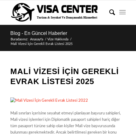
Blog - En Güncel Haberler
Buradasınız:
Anasayfa
/
Vize Hakkında
/
Mali Vizesi İçin Gerekli Evrak Listesi 2025
MALI VIZESI İÇIN GEREKLI
EVRAK LISTESI 2025
Mali sınırları içerisine seyahat etmeyi planlayan başvuru sahipleri,
Mali vizesi işlemleri için Diplomatik pasaport sahipleri hariç diğer
tüm pasaport türüne sahip olan kişiler Mali vize başvurusunda
bulunması gerekmektedir. Ancak belirtilmesi gereken bir konu