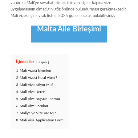
vardır ki; Mali’ye seyahat etmek isteyen kişiler kapıda vize
uygulamasının olmadığını göz önünde bulundurması gerekmektedir.
Mali vizesi için evrak listesi 2025 güncel olarak bulabilirsiniz.
Malta Aile Birleşimi
İçindekiler
Kapalı
1
Mali Vizesi İşlemleri
2
Mali Vizesi Nasıl Alınır?
3
Mali Vize İstiyor Mu?
4
Mali Vize Ücreti
5
Mali Vize Başvuru Formu
6
Mali Vize Soruları
7
Maliye’ye Vize Var Mı?
8
Mali Visa Application Form