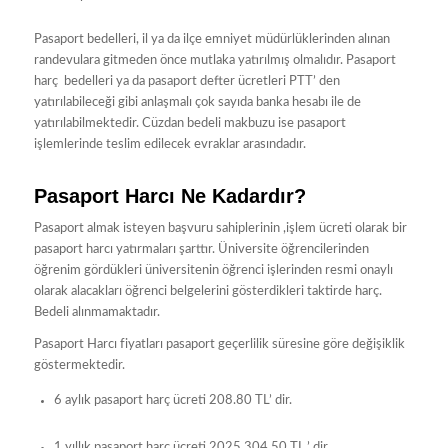
Pasaport bedelleri, il ya da ilçe emniyet müdürlüklerinden alınan
randevulara gitmeden önce mutlaka yatırılmış olmalıdır. Pasaport
harç bedelleri ya da pasaport defter ücretleri PTT’ den
yatırılabileceği gibi anlaşmalı çok sayıda banka hesabı ile de
yatırılabilmektedir. Cüzdan bedeli makbuzu ise pasaport
işlemlerinde teslim edilecek evraklar arasındadır.
Pasaport Harcı Ne Kadardır?
Pasaport almak isteyen başvuru sahiplerinin ,işlem ücreti olarak bir
pasaport harcı yatırmaları şarttır. Üniversite öğrencilerinden
öğrenim gördükleri üniversitenin öğrenci işlerinden resmi onaylı
olarak alacakları öğrenci belgelerini gösterdikleri taktirde harç.
Bedeli alınmamaktadır.
Pasaport Harcı fiyatları pasaport geçerlilik süresine göre değişiklik
göstermektedir.
6 aylık pasaport harç ücreti 208.80 TL’ dir.
1 yıllık pasaport harç ücreti 2025 304.50 TL.’ dir.