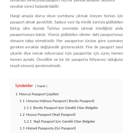
olmaması sonucunda pasaport hızlı bir şekilde alınabilir. Böylece
seyahat süreci hızlandırılabilir.
Hangi amaçla olursa olsun yurtdışına çıkmak isteyen herkes için
pasaport almak gereklidir. Sadece yeni tip kimlik kartıyla gidilebilen
birkaç ülke dışında Türkiye sınırından çıkmak istediğiniz anda
pasaportunuza bakılır. Vizesiz gidilebilen ülkeler dahi pasaportunuz
olmasını talep etmektedir. Her pasaportun türüne göre sunmanız
gereken evraklar değişkenlik gösterecektir. Yine de pasaport nasıl
çıkarılır diye merak ediyorsanız tüm pasaportlar için süreç hemen
hemen aynıdır. Öncelikle ne tür bir pasaporta ihtiyacınız olduğunu
tespit etmeniz gerekmektedir.
İçindekiler
Kapalı
1
Mevcut Pasaport Çeşitleri
1.1
Umuma Mahsus Pasaport ( Bordo Pasaport)
1.1.1
Bordo Pasaport İçin Gerekli Olan Belgeler
1.2
Hususi Pasaport (Yeşil Pasaport)
1.2.1
Yeşil Pasaport İçin Gerekli Olan Belgeler
1.3
Hizmet Pasaportu (Gri Pasaport)