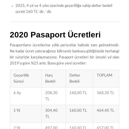
2025, 4 yıl ve 4 yılın üzerinde geçerliliğe sahip defter bedeli
ücreti 160 TL’ dir. ‘ dir.
2020 Pasaport Ücretleri
Pasaportların ücretlerine yıllık periyotlar halinde zam gelmektedir.
Ne kadar ücret yatıracağınızı bilirseniz bankaya gittiğinizde herhangi
bir sürprizle karşılaşmazsınız. Pasaport ücretleri bir önceki yıl olan
2019’a göre %23 arttı. Buna göre yeni ücretler:
Geçerlilik
Harç
Defter
TOPLAM
Süresi
Bedeli
Bedeli
6 Ay
208,30
160,00 TL
368,30 TL
TL
1 Yıl
304,40
160,00 TL
464,40 TL
TL
2 Yıl
497,00
160,00 TL
657,00 TL