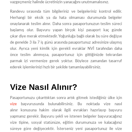
vazgeçmeniz halinde ücretinizin yanacağını unutmamalısınız.
Randevu sırasında tüm bilgileriniz ve belgeleriniz kontrol edilir.
Herhangi bir eksik ya da hata olmaması durumunda belgeler
onaylanarak teslim alınır. Daha sonra pasaportunuzun teslim süreci
başlamış olur. Başvuru yapan birçok kişi pasaport kaç günde
çıkar diye merak etmektedir. Yoğunluğa bağlı olarak bu süre değişse
de genelde 3 ila 7 iş günü arasında pasaportunuz adresinize ulaşmış
olur. Ayrıca yeni kimlik için gerekli evraklar NVİ tarafından daha
önce teslim alınmışsa, pasaportunuz için gittiğinizde tekrardan
parmak izi vermenize gerek yoktur. Böylece zamandan tasarruf
ederek işlemlerinizi hızlı bir şekilde tamamlayabilirsiniz.
Vize Nasıl Alınır?
Pasaportunuzu çıkarttıktan sonra artık gitmek istediğiniz ülke için
vize
başvurusunda bulunabilirsiniz. Bu noktada vize nasıl
alınır konusuna hakim olarak ilgili evrakları hazırlayıp başvuru
yapmanız gerekir. Başvuru şekli ve istenen belgeler başvuracağınız
vize tipine, sosyal statünüze, eğitim durumunuza ve kalacağınız
süreye göre değişecektir. İsterseniz yeni pasaportunuz ile vize