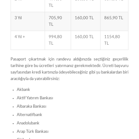
TL
3 Yıl
705,90
160,00 TL
865,90 TL
TL
4 Yıl +
994,80
160,00 TL
1154,80
TL
TL
Pasaport çıkartmak için randevu aldığınızda seçtiğiniz geçerlilik
tarihine göre bu ücretleri yatırmanız gerekmektedir. Ücreti başvuru
sayfasından kredi kartınızla ödeyebileceğiniz gibi şu bankalardan biri
aracılığıyla da yatırabilirsiniz:
Akbank
Aktif Yatırım Bankası
Albaraka Bankası
Alternatifbank
Anadolubank
Arap Türk Bankası