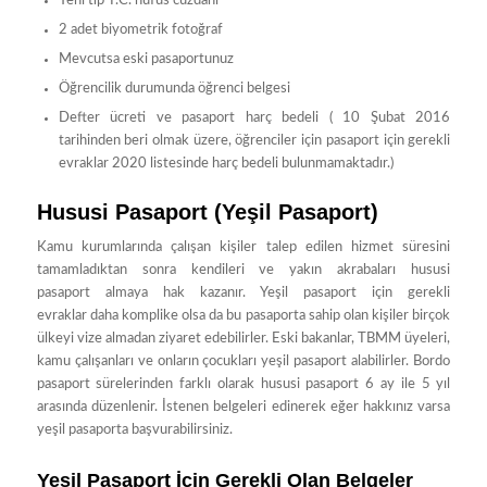
Yeni tip T.C. nüfus cüzdanı
2 adet biyometrik fotoğraf
Mevcutsa eski pasaportunuz
Öğrencilik durumunda öğrenci belgesi
Defter ücreti ve pasaport harç bedeli ( 10 Şubat 2016
tarihinden beri olmak üzere, öğrenciler için pasaport için gerekli
evraklar 2020 listesinde harç bedeli bulunmamaktadır.)
Hususi Pasaport (Yeşil Pasaport)
Kamu kurumlarında çalışan kişiler talep edilen hizmet süresini
tamamladıktan sonra kendileri ve yakın akrabaları hususi
pasaport almaya hak kazanır. Yeşil pasaport için gerekli
evraklar daha komplike olsa da bu pasaporta sahip olan kişiler birçok
ülkeyi vize almadan ziyaret edebilirler. Eski bakanlar, TBMM üyeleri,
kamu çalışanları ve onların çocukları yeşil pasaport alabilirler. Bordo
pasaport sürelerinden farklı olarak hususi pasaport 6 ay ile 5 yıl
arasında düzenlenir. İstenen belgeleri edinerek eğer hakkınız varsa
yeşil pasaporta başvurabilirsiniz.
Yeşil Pasaport İçin Gerekli Olan Belgeler