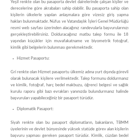
Yeşil renkte olan bu pasaporta devlet dairelerinde çalışan kişiler ve
derecelerine göre akrabaları sahip olabilir. Bu pasaporta sahip olan
kişilerin ülkelerle yapılan anlaşmalara göre vizesiz giriş yapma
hakları bulunmaktadır. Nüfus ve Vatandaşlık İşleri Genel Müdürlüğü
resmi web sayfası üzerinden alacağınız randevularla başvurularınızı
gerçekleştirebilirsiniz. Dolduracağınız matbu talep formu ile 18
yaşından küçükler için muvafakatname ve biyometrik fotoğraf,
kimlik gibi belgelerin bulunması gerekmektedir.
Hizmet Pasaportu:
Gri renkte olan Hizmet pasaportu ülkemiz adına yurt dışında görevli
olarak bulunacak kişilere verilmektedir. Talep formunu doldurmanız
ve kimlik, fotoğraf, harç bedel makbuzu, öğrenci belgesi ve sağlık
kurulu raporu gibi bazı evrakları yanınızda bulundurmanız halinde
başvuruları yapabileceğiniz bir pasaport türüdür.
Diplomatik Pasaport:
Siyah renkte olan bu pasaport diplomatların, bakanların, TBMM
üyelerinin ve devlet bünyesinde yüksek statüde görev alan kişilerin
başvuru yapması gereken pasaport türüdür. Kimlik, cüzdan bedel