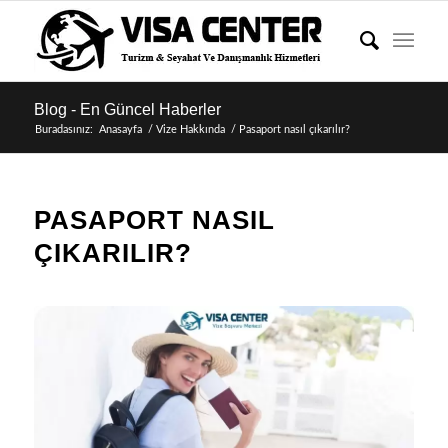
Blog - En Güncel Haberler
Buradasınız:
Anasayfa
/
Vize Hakkında
/
Pasaport nasıl çıkarılır?
PASAPORT NASIL
ÇIKARILIR?