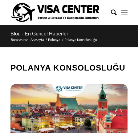
Blog - En Güncel Haberler
Buradasınız:
Anasayfa
/
Polonya
/
Polanya Konsolosluğu
POLANYA KONSOLOSLUĞU