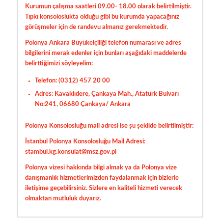
Kurumun çalışma saatleri 09.00- 18.00 olarak belirtilmiştir.
Tıpkı konsoloslukta olduğu gibi bu kurumda yapacağınız
görüşmeler için de randevu almanız gerekmektedir.
Polonya Ankara Büyükelçiliği
telefon numarası ve adres
bilgilerini merak edenler için bunları aşağıdaki maddelerde
belirttiğimizi söyleyelim:
Telefon: (0312) 457 20 00
Adres: Kavaklıdere, Çankaya Mah., Atatürk Bulvarı
No:241, 06680 Çankaya/ Ankara
Polonya Konsolosluğu mail adresi
ise şu şekilde belirtilmiştir:
İstanbul Polonya Konsolosluğu Mail Adresi:
stambul.kg.konsulat@msz.gov.pl
Polonya vizesi hakkında bilgi almak ya da Polonya vize
danışmanlık hizmetlerimizden faydalanmak için bizlerle
iletişime geçebilirsiniz. Sizlere en kaliteli hizmeti verecek
olmaktan mutluluk duyarız.