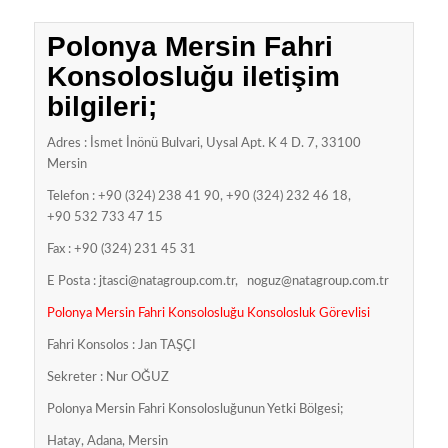
Polonya Mersin Fahri
Konsolosluğu iletişim
bilgileri;
Adres : İsmet İnönü Bulvari, Uysal Apt. K 4 D. 7, 33100
Mersin
Telefon : +90 (324) 238 41 90, +90 (324) 232 46 18,
+90 532 733 47 15
Fax : +90 (324) 231 45 31
E Posta :
jtasci@natagroup.com.tr
,
noguz@natagroup.com.tr
Polonya Mersin Fahri Konsolosluğu Konsolosluk Görevlisi
Fahri Konsolos : Jan TAŞÇI
Sekreter : Nur OĞUZ
Polonya Mersin Fahri Konsolosluğunun Yetki Bölgesi;
Hatay, Adana, Mersin