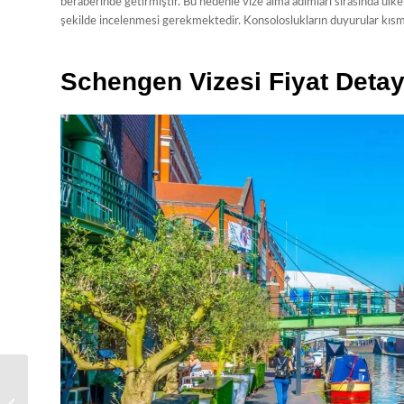
beraberinde getirmiştir. Bu nedenle vize alma adımları sırasında ülkel
şekilde incelenmesi gerekmektedir. Konsoloslukların duyurular kısmın
Schengen Vizesi Fiyat Detayl
İngiltere Schengen Mi?