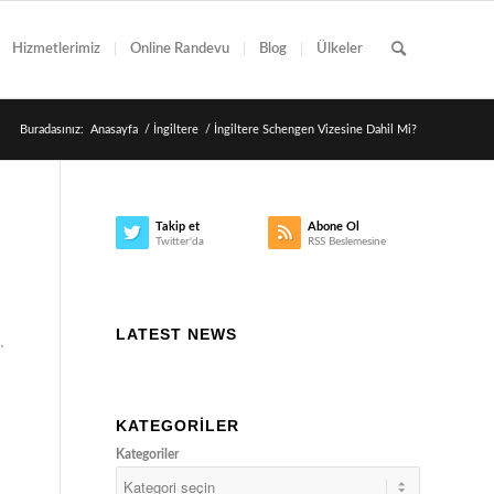
Hizmetlerimiz
Online Randevu
Blog
Ülkeler
Buradasınız:
Anasayfa
/
İngiltere
/
İngiltere Schengen Vizesine Dahil Mi?
Takip et
Abone Ol
Twitter'da
RSS Beslemesine
LATEST NEWS
KATEGORILER
Kategoriler