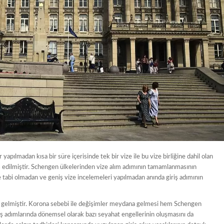
 yapılmadan kısa bir süre içerisinde tek bir vize ile bu vize birliğine dahil olan
sis edilmiştir. Schengen ülkelerinden vize alım adımının tamamlanmasının
e tabi olmadan ve geniş vize incelemeleri yapılmadan anında giriş adımının
 gelmiştir. Korona sebebi ile değişimler meydana gelmesi hem Schengen
ş adımlarında dönemsel olarak bazı seyahat engellerinin oluşmasını da