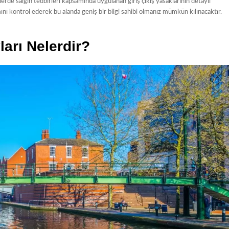
erde salgın tedbirleri kapsamında uygulanan giriş çıkış yasaklarının detaylı
ı kontrol ederek bu alanda geniş bir bilgi sahibi olmanız mümkün kılınacaktır.
arı Nelerdir?