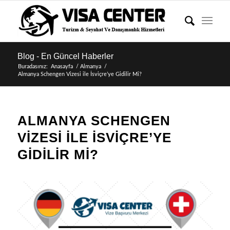
Blog - En Güncel Haberler
Buradasınız:
Anasayfa
/
Almanya
/
Almanya Schengen Vizesi ile İsviçre’ye Gidilir Mi?
ALMANYA SCHENGEN
VIZESI ILE İSVIÇRE’YE
GIDILIR MI?