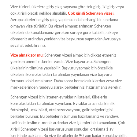
Vize türleri, ülkelere giriş çıkış sayısına göre tek giriş, iki giriş veya
çok girişli olacak şekilde alınabilir.
Çok girişli Schengen vizesi,
Avrupa ülkelerine giriş çıkış yapılmasında herhangi bir sınırlama
olmayan vize türüdür. Bu vizeyi almanız ardından Schengen
ülkelerinde konaklamanız gereken süreye göre kalabilir, ülkeye
dönmeniz ardından yeniden vize başvurusu yapmadan Avrupa’ya
seyahat edebilirsiniz.
Vize almak zor mu:
Schengen vizesi almak için dikkat etmeniz
gereken önemli etkenler vardır. Vize başvurusu, Schengen
ülkelerinin tümüne yapılabilir. Başvuru yapmak için öncelikle
ülkelerin konsoloslukları tarafından yayınlanan vize başvuru
formunu doldurmalısınız. Daha sonra konsolosluklardan veya vize
merkezlerinden randevu alarak belgelerinizi hazırlamanız gerekir.
Schengen vizesi için istenen evrakların listeleri, ülkelerin
konsoloslukları tarafından yayınlanır. Evraklar arasında; kimlik
fotokopisi, uçak bileti, otel rezervasyonu, gelir belgeleri gibi
belgeler bulunur. Bu belgelerin tümünü hazırlamanız ve randevu
tarihinde teslim etmeniz ardından vize işlemleriniz tamamlanır. Çok
girişli Schengen vizesi başvurusunun sonuçları ortalama 1 ay
içerisinde açıklanır. Bu vize ile ülkelerde 90 gün kadar konaklayabilir,