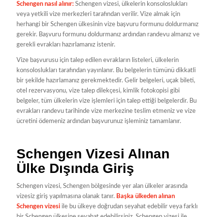
Schengen nasıl alınır:
Schengen vizesi, ülkelerin konsoloslukları
veya yetkili vize merkezleri tarafından verilir. Vize almak için
herhangi bir Schengen ülkesinin vize başvuru formunu doldurmanız
gerekir. Başvuru formunu doldurmanız ardından randevu almanız ve
gerekli evrakları hazırlamanız istenir.
Vize başvurusu için talep edilen evrakların listeleri, ülkelerin
konsoloslukları tarafından yayınlanır. Bu belgelerin tümünü dikkatli
bir şekilde hazırlamanız gerekmektedir. Gelir belgeleri, uçak bileti,
otel rezervasyonu, vize talep dilekçesi, kimlik fotokopisi gibi
belgeler, tüm ülkelerin vize işlemleri için talep ettiği belgelerdir. Bu
evrakları randevu tarihinde vize merkezine teslim etmeniz ve vize
ücretini ödemeniz ardından başvurunuz işleminiz tamamlanır.
Schengen Vizesi Alınan
Ülke Dışında Giriş
Schengen vizesi, Schengen bölgesinde yer alan ülkeler arasında
vizesiz giriş yapılmasına olanak tanır.
Başka ülkeden alınan
Schengen vizesi
ile bu ülkeye doğrudan seyahat edebilir veya farklı
bir Schengen ülkesine seyahat edebilirsiniz. Schengen vizesi ile