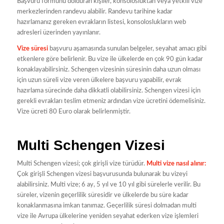
Başvuru formunu dolduran kişiler, konsolosluktan veya yetkili vize
merkezlerinden randevu alabilir. Randevu tarihine kadar
hazırlamanız gereken evrakların listesi, konsoloslukların web
adresleri üzerinden yayınlanır.
Vize süresi
başvuru aşamasında sunulan belgeler, seyahat amacı gibi
etkenlere göre belirlenir. Bu vize ile ülkelerde en çok 90 gün kadar
konaklayabilirsiniz. Schengen vizesinin süresinin daha uzun olması
için uzun süreli vize veren ülkelere başvuru yapabilir, evrak
hazırlama sürecinde daha dikkatli olabilirsiniz. Schengen vizesi için
gerekli evrakları teslim etmeniz ardından vize ücretini ödemelisiniz.
Vize ücreti 80 Euro olarak belirlenmiştir.
Multi Schengen Vizesi
Multi Schengen vizesi; çok girişli vize türüdür.
Multi vize nasıl alınır:
Çok girişli Schengen vizesi başvurusunda bulunarak bu vizeyi
alabilirsiniz. Multi vize; 6 ay, 5 yıl ve 10 yıl gibi sürelerle verilir. Bu
süreler, vizenin geçerlilik süresidir ve ülkelerde bu süre kadar
konaklanmasına imkan tanımaz. Geçerlilik süresi dolmadan multi
vize ile Avrupa ülkelerine yeniden seyahat ederken vize işlemleri