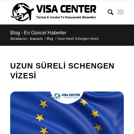
Blog - En Güncel Haberler
Buradasınız:
Anasayfa
/
Blog
/
Uzun Süreli Schengen Vizesi
UZUN SÜRELI SCHENGEN
VIZESI