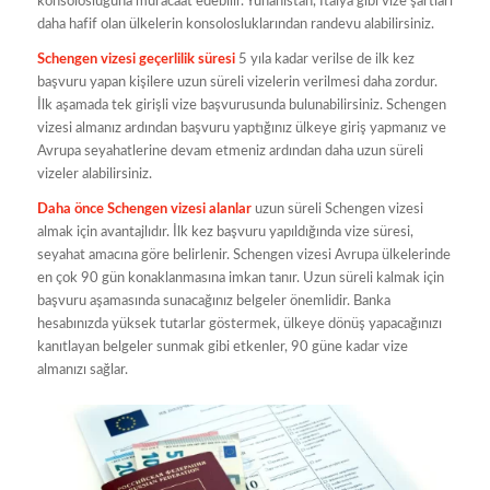
konsolosluğuna müracaat edebilir. Yunanistan, İtalya gibi vize şartları
daha hafif olan ülkelerin konsolosluklarından randevu alabilirsiniz.
Schengen vizesi geçerlilik süresi
5 yıla kadar verilse de ilk kez
başvuru yapan kişilere uzun süreli vizelerin verilmesi daha zordur.
İlk aşamada tek girişli vize başvurusunda bulunabilirsiniz. Schengen
vizesi almanız ardından başvuru yaptığınız ülkeye giriş yapmanız ve
Avrupa seyahatlerine devam etmeniz ardından daha uzun süreli
vizeler alabilirsiniz.
Daha önce Schengen vizesi alanlar
uzun süreli Schengen vizesi
almak için avantajlıdır. İlk kez başvuru yapıldığında vize süresi,
seyahat amacına göre belirlenir. Schengen vizesi Avrupa ülkelerinde
en çok 90 gün konaklanmasına imkan tanır. Uzun süreli kalmak için
başvuru aşamasında sunacağınız belgeler önemlidir. Banka
hesabınızda yüksek tutarlar göstermek, ülkeye dönüş yapacağınızı
kanıtlayan belgeler sunmak gibi etkenler, 90 güne kadar vize
almanızı sağlar.