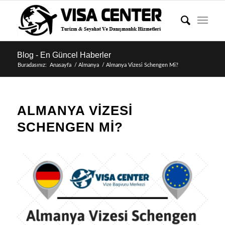
Blog - En Güncel Haberler
Buradasınız:
Anasayfa
/
Almanya
/
Almanya Vizesi Schengen Mi?
ALMANYA VIZESI
SCHENGEN MI?