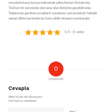
sorunlarla karşı karşıya kalmamak adına hemen firmamızla,
Türkiye’nin neresinde olursanız olun iletişime geçebilirsiniz.
Toplanması gereken evrakların sunulması sonrasında bir haftalık
zaman dilimi içerisinde bu iznin sahibi olmanız mümkündür.
5/5 - (1 vote)
0
CEVAPLAR
Cevapla
Want to join the discussion?
Feel free to contribute!
*
İsim