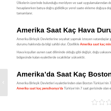
Ülkelerin üzerinde bulunduğu meridyen ve saat uygulamalarından dol
hesaplanırken batıya doğru gidildikçe yerel saate ekleme doğuya doğr
tamamlanır.
Amerika Saat Kaç Hava Du
Amerika Birleşik Devletlerine seyahat yapmak isteyen vatandaşlar g
durumu hakkında da bilgi sahibi olur. Özellikle
Amerika saat kaç min
Hava koşulları aynen saat diliminde olduğu gibi değişir, doğu yakası
bölgesinde kalan eyaletlerde sıcaklıklar yüksektir.
Amerika’da Saat Kaç Bosto
İtalya Vizesi Alırken
Dikkat Edilmesi
Amerika Birleşik Devletleri eyaletlerinden olan Boston Türkiye’nin 7 
Gerekenler
Amerika saat kaç pensilvanya’da
Türkiye’nin 7 saat gerisinde olan e