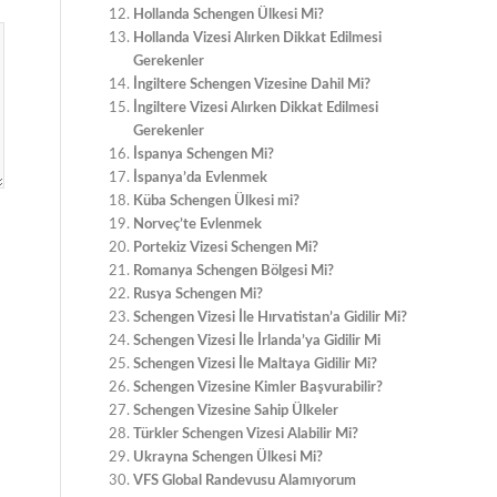
Hollanda Schengen Ülkesi Mi?
Hollanda Vizesi Alırken Dikkat Edilmesi
Gerekenler
İngiltere Schengen Vizesine Dahil Mi?
İngiltere Vizesi Alırken Dikkat Edilmesi
Gerekenler
İspanya Schengen Mi?
İspanya’da Evlenmek
Küba Schengen Ülkesi mi?
Norveç’te Evlenmek
Portekiz Vizesi Schengen Mi?
Romanya Schengen Bölgesi Mi?
Rusya Schengen Mi?
Schengen Vizesi İle Hırvatistan’a Gidilir Mi?
Schengen Vizesi İle İrlanda’ya Gidilir Mi
Schengen Vizesi İle Maltaya Gidilir Mi?
Schengen Vizesine Kimler Başvurabilir?
Schengen Vizesine Sahip Ülkeler
Türkler Schengen Vizesi Alabilir Mi?
Ukrayna Schengen Ülkesi Mi?
VFS Global Randevusu Alamıyorum