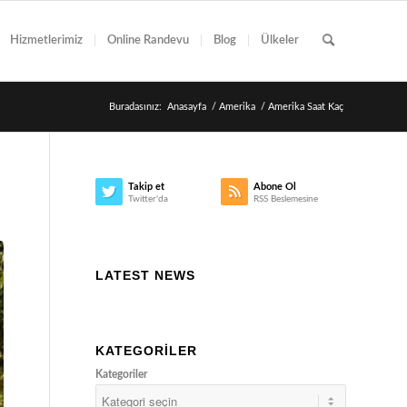
Hizmetlerimiz
Online Randevu
Blog
Ülkeler
Buradasınız:
Anasayfa
/
Amerika
/
Amerika Saat Kaç
Takip et
Abone Ol
Twitter'da
RSS Beslemesine
LATEST NEWS
KATEGORILER
Kategoriler