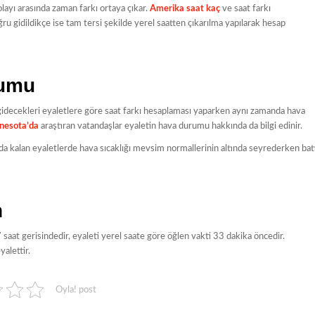
ayı arasında zaman farkı ortaya çıkar.
Amerika saat kaç
ve saat farkı
u gidildikçe ise tam tersi şekilde yerel saatten çıkarılma yapılarak hesap
rumu
idecekleri eyaletlere göre saat farkı hesaplaması yaparken aynı zamanda hava
nesota’da
araştıran vatandaşlar eyaletin hava durumu hakkında da bilgi edinir.
nda kalan eyaletlerde hava sıcaklığı mevsim normallerinin altında seyrederken bat
n
saat gerisindedir, eyaleti yerel saate göre öğlen vakti 33 dakika öncedir.
yalettir.
Oyla! post