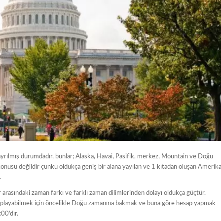
 ayrılmış durumdadır, bunlar; Alaska, Havai, Pasifik, merkez, Mountain ve Doğu
nusu değildir çünkü oldukça geniş bir alana yayılan ve 1 kıtadan oluşan Amerik
.
r arasındaki zaman farkı ve farklı zaman dilimlerinden dolayı oldukça güçtür.
esaplayabilmek için öncelikle Doğu zamanına bakmak ve buna göre hesap yapmak
00’dır.