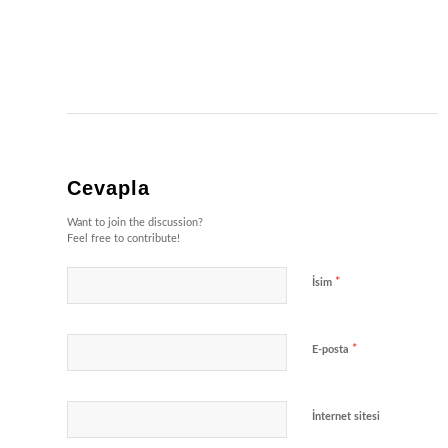
Cevapla
Want to join the discussion?
Feel free to contribute!
*
İsim
*
E-posta
İnternet sitesi