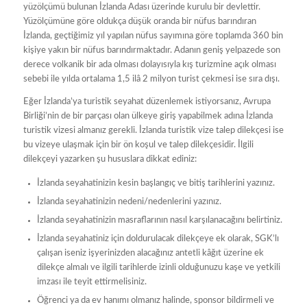
yüzölçümü bulunan İzlanda Adası üzerinde kurulu bir devlettir.
Yüzölçümüne göre oldukça düşük oranda bir nüfus barındıran
İzlanda, geçtiğimiz yıl yapılan nüfus sayımına göre toplamda 360 bin
kişiye yakın bir nüfus barındırmaktadır. Adanın geniş yelpazede son
derece volkanik bir ada olması dolayısıyla kış turizmine açık olması
sebebi ile yılda ortalama 1,5 ilâ 2 milyon turist çekmesi ise sıra dışı.
Eğer İzlanda’ya turistik seyahat düzenlemek istiyorsanız, Avrupa
Birliği’nin de bir parçası olan ülkeye giriş yapabilmek adına İzlanda
turistik vizesi almanız gerekli. İzlanda turistik vize talep dilekçesi ise
bu vizeye ulaşmak için bir ön koşul ve talep dilekçesidir. İlgili
dilekçeyi yazarken şu hususlara dikkat ediniz:
İzlanda seyahatinizin kesin başlangıç ve bitiş tarihlerini yazınız.
İzlanda seyahatinizin nedeni/nedenlerini yazınız.
İzlanda seyahatinizin masraflarının nasıl karşılanacağını belirtiniz.
İzlanda seyahatiniz için doldurulacak dilekçeye ek olarak, SGK’lı
çalışan iseniz işyerinizden alacağınız antetli kâğıt üzerine ek
dilekçe almalı ve ilgili tarihlerde izinli olduğunuzu kaşe ve yetkili
imzası ile teyit ettirmelisiniz.
Öğrenci ya da ev hanımı olmanız halinde, sponsor bildirmeli ve