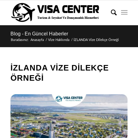
Blog - En Güncel Haberler
Buradasınız:
Anasayfa
/
Vize Hakkında
/
İZLANDA Vize Dilekçe Örneği
İZLANDA VIZE DILEKÇE
ÖRNEĞI