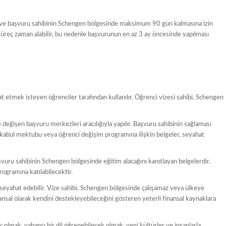
dir ve başvuru sahibinin Schengen bölgesinde maksimum 90 gün kalmasına izin
u süreç zaman alabilir, bu nedenle başvurunun en az 3 ay öncesinde yapılması
etmek isteyen öğrenciler tarafından kullanılır. Öğrenci vizesi sahibi, Schengen
eğişen başvuru merkezleri aracılığıyla yapılır. Başvuru sahibinin sağlaması
, kabul mektubu veya öğrenci değişim programına ilişkin belgeler, seyahat
vuru sahibinin Schengen bölgesinde eğitim alacağını kanıtlayan belgelerdir.
rogramına katılabilecektir.
seyahat edebilir. Vize sahibi, Schengen bölgesinde çalışamaz veya ülkeye
nsal olarak kendini destekleyebileceğini gösteren yeterli finansal kaynaklara
 olmak, yabancı bir dil öğrenebilecek olmak, yeni kültürler ve insanlarla