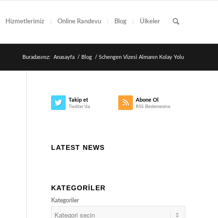
Hizmetlerimiz
Online Randevu
Blog
Ülkeler
Buradasınız:
Anasayfa
/
Blog
/
Schengen Vizesi Almanın Kolay Yolu
Takip et
Abone Ol
Twitter'da
RSS Beslemesine
LATEST NEWS
KATEGORILER
Kategoriler