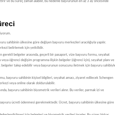
ektirir ve bu süreç zaman alabilir, bu nedenle başvurunun en az 3 ay öncesinde
reci
tiyorum.
ru sahibinin ülkesine göre değişen başvuru merkezleri aracılığıyla yapılır.
ezi belirlemek için yetkilidir.
 gerekli belgeler arasında, geçerli bir pasaport, vize başvuru formu, seyahat
 veya öğrenci değişim programına ilişkin belgeler (öğrenci için), seyahat planı ve
k belgeler talep edebilir veya başvurunun sonucunu iletmek için başvuru sahibiyl
, başvuru sahibinin kişisel bilgileri, seyahat amacı, ziyaret edilecek Schengen
merkezi veya online olarak doldurulabilir.
da, başvuru sahibinin biyometrik verileri alınır. Bu veriler, parmak izi ve
başvuru ücreti ödenmesi gerekmektedir. Ücret, başvuru sahibinin ülkesine göre
erlendirilmesi için belgeleri ve biyometrik verileri inceler. Bu süreç birkaç