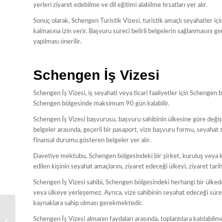
yerleri ziyaret edebilme ve dil eğitimi alabilme fırsatları yer alır.
Sonuç olarak, Schengen Turistik Vizesi, turistik amaçlı seyahatler 
kalmasına izin verir. Başvuru süreci belirli belgelerin sağlanmasını 
yapılması önerilir.
Schengen İş Vizesi
Schengen İş Vizesi, iş seyahati veya ticari faaliyetler için Schengen b
Schengen bölgesinde maksimum 90 gün kalabilir.
Schengen İş Vizesi başvurusu, başvuru sahibinin ülkesine göre değişe
belgeler arasında, geçerli bir pasaport, vize başvuru formu, seyahat
finansal durumu gösteren belgeler yer alır.
Davetiye mektubu, Schengen bölgesindeki bir şirket, kuruluş veya kiş
edilen kişinin seyahat amaçlarını, ziyaret edeceği ülkeyi, ziyaret tari
Schengen İş Vizesi sahibi, Schengen bölgesindeki herhangi bir ülkede
veya ülkeye yerleşemez. Ayrıca, vize sahibinin seyahat edeceği süre 
kaynaklara sahip olması gerekmektedir.
Schengen İş Vizesi almanın faydaları arasında, toplantılara katılabilme
Dubai Vizesi İçin Bilmeniz Gerekenler