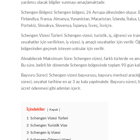
yardımcı olacak bilgiler sunmayı amaçlamaktadır.
Schengen Bölgesi: Schengen bölgesi, 26 Avrupa ülkesinden oluşur. B
Finlandiya, Fransa, Almanya, Yunanistan, Macaristan, İzlanda, İtalya
Portekiz, Slovakya, Slovenya, İspanya, İsveç, İsviçre.
Schengen Vizesi Türleri: Schengen vizesi, turistik, iş, öğrenci ve tran
seyahatler için verilirken, iş vizesi, iş amaçlı seyahatler için verilir.
bölgesinden geçmek isteyen yolcular için verilir.
Alınabilecek Maksimum Süre: Schengen vizesi, farklı türlerde ve ama
Bu süre, belirli bir dönemde Schengen bölgesinde toplam 90 gün kalın
Başvuru Süreci: Schengen vizesi başvurusu, başvuru merkezi aracılığı
süreci, seyahat tarihine en az 3 ay kala yapılmalıdır. Başvuru süreci
ücret ödenmesi gibi adımları içerir.
İçindekiler
Kapalı
1
Schengen Vizesi Türleri
2
Schengen Turistik Vize
3
Schengen İş Vizesi
4
Schengen Öğrenci Vizesi