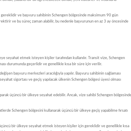
in gereklidir ve başvuru sahibinin Schengen bölgesinde maksimum 90 gün
gerektirir ve bu süreç zaman alabilir, bu nedenle başvurunun en az 3 ay öncesinde
e seyahat etmek isteyen kişiler tarafından kullanılır. Transit vize, Schengen
sı durumunda geçerlidir ve genellikle kısa bir süre için verilir.
eğişen başvuru merkezleri aracılığıyla yapılır. Başvuru sahibinin sağlaması
 seyahat sigortası ve geçiş yapılacak ülkenin Schengen bölgesi üyesi olması
parak üçüncü bir ülkeye seyahat edebilir. Ancak, vize sahibi Schengen bölgesind
hatlerde Schengen bölgesini kullanarak üçüncü bir ülkeye geçiş yapabilme fırsatı
üncü bir ülkeye seyahat etmek isteyen kişiler için gereklidir ve genellikle kısa