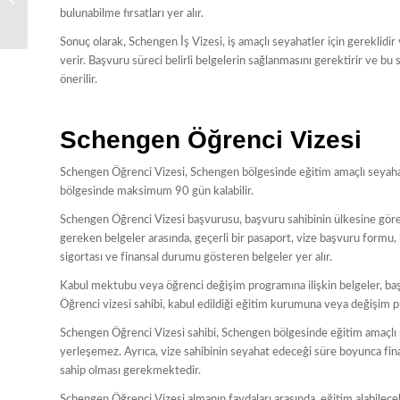
bulunabilme fırsatları yer alır.
Sonuç olarak, Schengen İş Vizesi, iş amaçlı seyahatler için gerekli
verir. Başvuru süreci belirli belgelerin sağlanmasını gerektirir ve b
önerilir.
Schengen Öğrenci Vizesi
Schengen Öğrenci Vizesi, Schengen bölgesinde eğitim amaçlı seyahat 
bölgesinde maksimum 90 gün kalabilir.
Schengen Öğrenci Vizesi başvurusu, başvuru sahibinin ülkesine göre d
gereken belgeler arasında, geçerli bir pasaport, vize başvuru formu
sigortası ve finansal durumu gösteren belgeler yer alır.
Kabul mektubu veya öğrenci değişim programına ilişkin belgeler, baş
Öğrenci vizesi sahibi, kabul edildiği eğitim kurumuna veya değişim p
Schengen Öğrenci Vizesi sahibi, Schengen bölgesinde eğitim amaçlı 
yerleşemez. Ayrıca, vize sahibinin seyahat edeceği süre boyunca fina
sahip olması gerekmektedir.
Schengen Öğrenci Vizesi almanın faydaları arasında, eğitim alabilecek