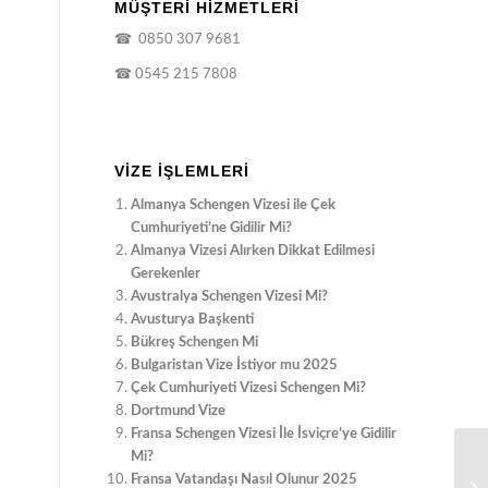
MÜŞTERİ HİZMETLERİ
☎
0850 307 9681
☎
0545 215 7808
VIZE İŞLEMLERI
Almanya Schengen Vizesi ile Çek
Cumhuriyeti’ne Gidilir Mi?
Almanya Vizesi Alırken Dikkat Edilmesi
Gerekenler
Avustralya Schengen Vizesi Mi?
Avusturya Başkenti
Bükreş Schengen Mi
Bulgaristan Vize İstiyor mu 2025
Çek Cumhuriyeti Vizesi Schengen Mi?
Dortmund Vize
Fransa Schengen Vizesi İle İsviçre’ye Gidilir
Mi?
Al
Fransa Vatandaşı Nasıl Olunur 2025