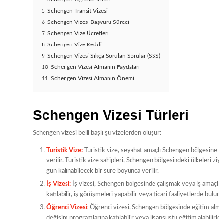
5
Schengen Transit Vizesi
6
Schengen Vizesi Başvuru Süreci
7
Schengen Vize Ücretleri
8
Schengen Vize Reddi
9
Schengen Vizesi Sıkça Sorulan Sorular (SSS)
10
Schengen Vizesi Almanın Faydaları
11
Schengen Vizesi Almanın Önemi
Schengen Vizesi Türleri
Schengen vizesi belli başlı şu vizelerden oluşur:
Turistik Vize:
Turistik vize, seyahat amaçlı Schengen bölgesine gir
verilir. Turistik vize sahipleri, Schengen bölgesindeki ülkeleri 
gün kalınabilecek bir süre boyunca verilir.
İş Vizesi:
İş vizesi, Schengen bölgesinde çalışmak veya iş amaçlı s
katılabilir, iş görüşmeleri yapabilir veya ticari faaliyetlerde bu
Öğrenci Vizesi:
Öğrenci vizesi, Schengen bölgesinde eğitim almak
değişim programlarına katılabilir veya lisansüstü eğitim alabili