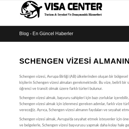
Blog - En Güncel Haberler
SCHENGEN VIZESI ALMANI
Schengen vizesi, Avrupa Birliği (AB) ülkelerinden oluşan bir bölgese
kişilerin Schengen vizesi almaları gerekmektedir. Bu vize, belirli bi
öğrenci ve transit olmak üzere farklı türleri bulunur.
Schengen vizesi almak, başvuru sahipleri için bazı zorluklar içerebilir
Schengen vizesi almak için izlenmesi gereken adımlar, farklı vize t
vereceğiz. Ayrıca, Schengen vizesi almanın faydaları ve seyahat etm
Schengen vizesi almak, Avrupa’da seyahat etmek isteyenler için önemlid
ve belgelerle, Schengen vizesi başvurusu yapmak daha kolay hale gel