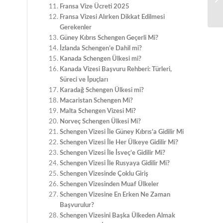
Ba
Fransa Vize Ücreti 2025
Fransa Vizesi Alırken Dikkat Edilmesi
Gerekenler
Güney Kıbrıs Schengen Geçerli Mi?
İzlanda Schengen’e Dahil mi?
Kanada Schengen Ülkesi mi?
Kanada Vizesi Başvuru Rehberi: Türleri,
Süreci ve İpuçları
Karadağ Schengen Ülkesi mi?
Macaristan Schengen Mi?
Malta Schengen Vizesi Mi?
Norveç Schengen Ülkesi Mi?
Schengen Vizesi İle Güney Kıbrıs’a Gidilir Mi
Schengen Vizesi İle Her Ülkeye Gidilir Mi?
Schengen Vizesi İle İsveç’e Gidilir Mi?
Schengen Vizesi İle Rusyaya Gidilir Mi?
Schengen Vizesinde Çoklu Giriş
Schengen Vizesinden Muaf Ülkeler
Schengen Vizesine En Erken Ne Zaman
Başvurulur?
Schengen Vizesini Başka Ülkeden Almak