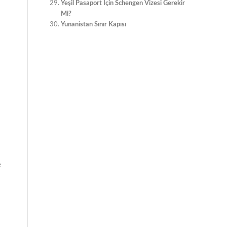
Yeşil Pasaport İçin Schengen Vizesi Gerekir
Mi?
Yunanistan Sınır Kapısı
e