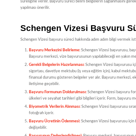
süreliğine verilir. Başvuru süreci belirli belgelerin sağlanmasını ger
yapılması önerilir.
Schengen Vizesi Başvuru Sü
Schengen Vizesi başvuru süreci hakkında adım adım bilgi vermek is
Başvuru Merkezini Belirleme:
Schengen Vizesi başvurusu, başvu
Başvuru merkezi, vize başvurusunun yapılabileceği en yakın merk
Gerekli Belgelerin Hazırlanması:
Schengen Vizesi başvurusu için
sigortası, davetiye mektubu (iş veya eğitim için), kabul mektubu
finansal durumu gösteren belgeler yer alır. Başvuru merkezi, e
iletişime geçebilir.
Başvuru Formunun Doldurulması:
Schengen Vizesi başvuru formu
ülkeleri ve seyahat tarihleri gibi bilgileri içerir. Form, başvuru 
Biyometrik Verilerin Alınması:
Schengen Vizesi başvurusu sırasın
fotoğrafı içerir.
Başvuru Ücretinin Ödenmesi:
Schengen Vizesi başvurusu için 
değişebilir.
Başvurunun Değerlendirilmesi:
Başvuru merkezi, başvurunun değ