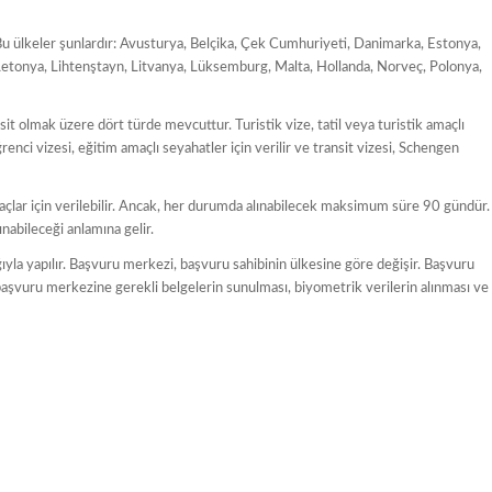
u ülkeler şunlardır: Avusturya, Belçika, Çek Cumhuriyeti, Danimarka, Estonya,
, Letonya, Lihtenştayn, Litvanya, Lüksemburg, Malta, Hollanda, Norveç, Polonya,
sit olmak üzere dört türde mevcuttur. Turistik vize, tatil veya turistik amaçlı
 Öğrenci vizesi, eğitim amaçlı seyahatler için verilir ve transit vizesi, Schengen
çlar için verilebilir. Ancak, her durumda alınabilecek maksimum süre 90 gündür.
abileceği anlamına gelir.
yla yapılır. Başvuru merkezi, başvuru sahibinin ülkesine göre değişir. Başvuru
, başvuru merkezine gerekli belgelerin sunulması, biyometrik verilerin alınması ve