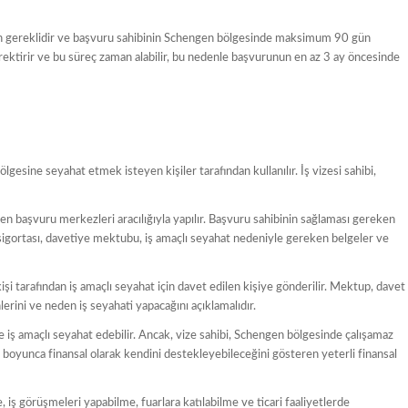
için gereklidir ve başvuru sahibinin Schengen bölgesinde maksimum 90 gün
gerektirir ve bu süreç zaman alabilir, bu nedenle başvurunun en az 3 ay öncesinde
ölgesine seyahat etmek isteyen kişiler tarafından kullanılır. İş vizesi sahibi,
n başvuru merkezleri aracılığıyla yapılır. Başvuru sahibinin sağlaması gereken
 sigortası, davetiye mektubu, iş amaçlı seyahat nedeniyle gereken belgeler ve
i tarafından iş amaçlı seyahat için davet edilen kişiye gönderilir. Mektup, davet
hlerini ve neden iş seyahati yapacağını açıklamalıdır.
 iş amaçlı seyahat edebilir. Ancak, vize sahibi, Schengen bölgesinde çalışamaz
boyunca finansal olarak kendini destekleyebileceğini gösteren yeterli finansal
, iş görüşmeleri yapabilme, fuarlara katılabilme ve ticari faaliyetlerde