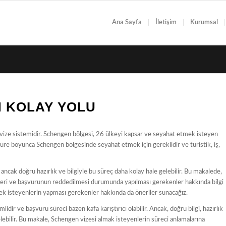
Ana Sayfa
İletişim
Kurumsal
N KOLAY YOLU
l vize sistemidir. Schengen bölgesi, 26 ülkeyi kapsar ve seyahat etmek isteyen
r süre boyunca Schengen bölgesinde seyahat etmek için gereklidir ve turistik, iş,
, ancak doğru hazırlık ve bilgiyle bu süreç daha kolay hale gelebilir. Bu makalede,
ürleri ve başvurunun reddedilmesi durumunda yapılması gerekenler hakkında bilgi
ek isteyenlerin yapması gerekenler hakkında da öneriler sunacağız.
ir ve başvuru süreci bazen kafa karıştırıcı olabilir. Ancak, doğru bilgi, hazırlık
ebilir. Bu makale, Schengen vizesi almak isteyenlerin süreci anlamalarına