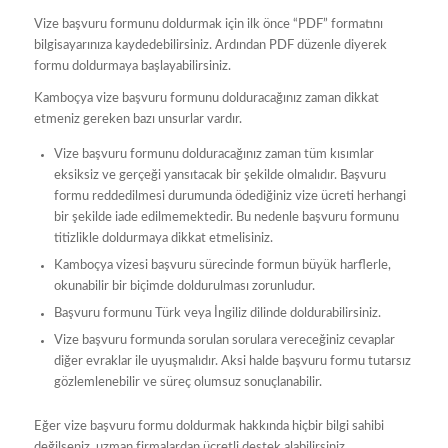
Vize başvuru formunu doldurmak için ilk önce “PDF” formatını
bilgisayarınıza kaydedebilirsiniz. Ardından PDF düzenle diyerek
formu doldurmaya başlayabilirsiniz.
Kamboçya vize başvuru formunu dolduracağınız zaman dikkat
etmeniz gereken bazı unsurlar vardır.
Vize başvuru formunu dolduracağınız zaman tüm kısımlar
eksiksiz ve gerçeği yansıtacak bir şekilde olmalıdır. Başvuru
formu reddedilmesi durumunda ödediğiniz vize ücreti herhangi
bir şekilde iade edilmemektedir. Bu nedenle başvuru formunu
titizlikle doldurmaya dikkat etmelisiniz.
Kamboçya vizesi başvuru sürecinde formun büyük harflerle,
okunabilir bir biçimde doldurulması zorunludur.
Başvuru formunu Türk veya İngiliz dilinde doldurabilirsiniz.
Vize başvuru formunda sorulan sorulara vereceğiniz cevaplar
diğer evraklar ile uyuşmalıdır. Aksi halde başvuru formu tutarsız
gözlemlenebilir ve süreç olumsuz sonuçlanabilir.
Eğer vize başvuru formu doldurmak hakkında hiçbir bilgi sahibi
değilseniz, uzman firmalardan ücretli destek alabilirsiniz.