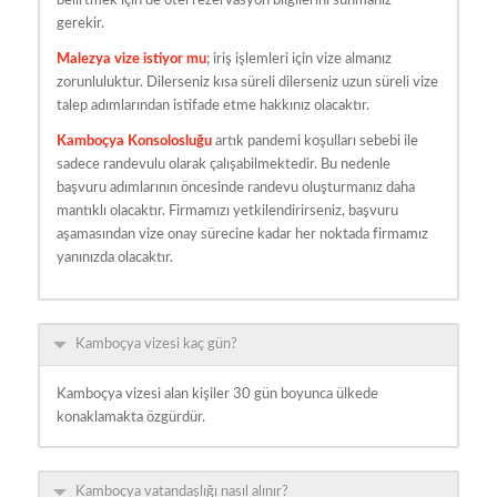
belirtmek için de otel rezervasyon bilgilerini sunmanız
gerekir.
Malezya vize istiyor mu
; iriş işlemleri için vize almanız
zorunluluktur. Dilerseniz kısa süreli dilerseniz uzun süreli vize
talep adımlarından istifade etme hakkınız olacaktır.
Kamboçya Konsolosluğu
artık pandemi koşulları sebebi ile
sadece randevulu olarak çalışabilmektedir. Bu nedenle
başvuru adımlarının öncesinde randevu oluşturmanız daha
mantıklı olacaktır. Firmamızı yetkilendirirseniz, başvuru
aşamasından vize onay sürecine kadar her noktada firmamız
yanınızda olacaktır.
Kamboçya vizesi kaç gün?
Kamboçya vizesi alan kişiler 30 gün boyunca ülkede
konaklamakta özgürdür.
Kamboçya vatandaşlığı nasıl alınır?