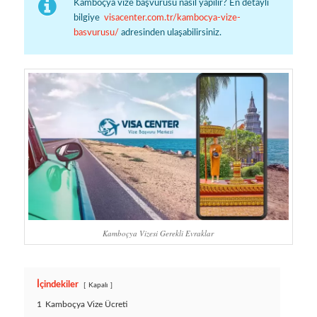
Kamboçya vize başvurusu nasıl yapılır? En detaylı
bilgiye
visacenter.com.tr/kambocya-vize-
basvurusu/
adresinden ulaşabilirsiniz.
Kamboçya Vizesi Gerekli Evraklar
İçindekiler
Kapalı
1
Kamboçya Vize Ücreti