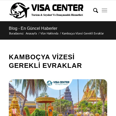
Blog - En Güncel Haberler
Buradasınız:
Anasayfa
/
Vize Hakkında
/
Kamboçya Vizesi Gerekli Evraklar
KAMBOÇYA VIZESI
GEREKLI EVRAKLAR