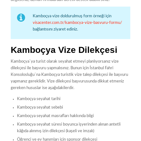
Kamboçya vize doldurulmuş form örneği için
visacenter.com.tr/kambocya-vize-basvuru-formu/
bağlantısını ziyaret ediniz.
Kamboçya Vize Dilekçesi
Kamboçya`ya turist olarak seyahat etmeyi planlıyorsanız vize
dilekçesi ile başvuru yapmalısınız. Bunun için İstanbul Fahri
Konsolosluğu`na Kamboçya turistik vize talep dilekçesi ile başvuru
yapmanız gereklidir. Vize dilekçesi başvurusunda dikkat etmeniz
gereken hususlar ise aşağıdakilerdir.
Kamboçya seyahat tarihi
Kamboçya seyahat sebebi
Kamboçya seyahat masrafları hakkında bilgi
Kamboçya seyahat süresi boyunca işyerinden alınan antetli
kâğıda alınmış izin dilekçesi (kaşeli ve imzalı)
Öğrenci ve ev hanımları için sponsor dilekçesi