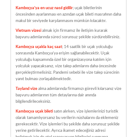
Kamboçya’ya en ucuz nasıl gidilir
; uçak biletlerinin
öncesinden ayarlanması en azından uçak bileti masrafının daha
makul bir seviyede karşılanmasını mümkün kılacaktır.
Vietnam vizesi
almak için firmamız ile iletişim kurarak
başvuru adımlarında süreci sorunsuz şekilde sürdürebilirsiniz.
Kamboçya uçakla kaç saat
; 14 saatlik bir uçak yolculuğu
sonrasında Kamboçya’ya erişim sağlanabilecektir. Uçak
yolculuğu kapsamında özel bir organizasyona katılım için
yolculuk yapacaksanız, vize talep adımlarını daha öncesinde
gerçekleştirmelisiniz. Pandemi sebebi ile vize talep sürecinin
yanıt bulması zorlaşabilmektedir.
Tayland vize
alma adımlarında firmamızı görevli kılarsanız vize
başvuru adımlarının tüm detaylarına dair anında
bilgilendirileceksiniz.
Kamboçya uçak bileti
satın alırken, vize işlemlerinizi turistik
olarak tamamlıyorsanız bu verilerin nüshalarını da eklemeniz
gerekecektir. Vize işlemleri bu şekilde daha sorunsuz şekilde
yerine getirilecektir. Ayrıca ikamet edeceğiniz adresi