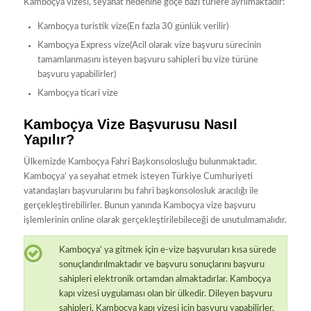
Kamboçya vizesi, seyahat nedenine göçe bazı türlere ayrılmaktadır:
Kamboçya turistik vize(En fazla 30 günlük verilir)
Kamboçya Express vize(Acil olarak vize başvuru sürecinin
tamamlanmasını isteyen başvuru sahipleri bu vize türüne
başvuru yapabilirler)
Kamboçya ticari vize
Kamboçya Vize Başvurusu Nasıl
Yapılır?
Ülkemizde Kamboçya Fahri Başkonsolosluğu bulunmaktadır.
Kamboçya’ ya seyahat etmek isteyen Türkiye Cumhuriyeti
vatandaşları başvurularını bu fahri başkonsolosluk aracılığı ile
gerçekleştirebilirler. Bunun yanında Kamboçya vize başvuru
işlemlerinin online olarak gerçekleştirilebileceği de unutulmamalıdır.
Kamboçya’ ya gitmek için e-vize başvuruları kısa sürede
sonuçlandırılmaktadır ve başvuru sonuçlarını başvuru
sahipleri elektronik ortamdan almaktadırlar. Kamboçya
kapı vizesi uygulaması olan bir ülkedir. Dileyen başvuru
sahipleri, Kamboçya kapı vizesi için başvuru yapabilirler.