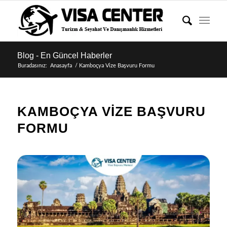
Blog - En Güncel Haberler
Buradasınız:
Anasayfa
/
Kamboçya Vize Başvuru Formu
KAMBOÇYA VIZE BAŞVURU
FORMU