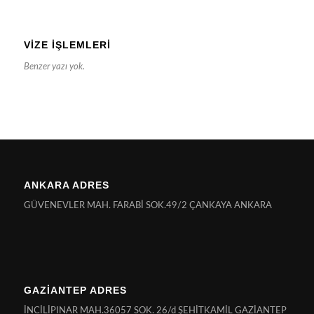
VIZE İŞLEMLERI
Benzer yazı yok.
ANKARA ADRES
GÜVENEVLER MAH. FARABİ SOK.49/2 ÇANKAYA ANKARA
GAZİANTEP ADRES
İNCİLİPINAR MAH.36057 SOK. 26/d ŞEHİTKAMİL GAZİANTEP