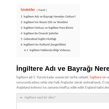
İçindekiler
Kapalı
1
İngiltere Adı ve Bayrağı Nereden Geliyor?
2
İngiltere’nin Resmi Dili ve Yönetimi
3
İngiltere Nüfusu ve İngiltere Para Birimi
4
İngiltere’de Önemli Şehirler
5
Geleneksel İngiliz Mutfağı
6
İngiltere’nin Kültürel Zenginlikleri
6.1
İngiltere Hakkında Bilgi Videosu;
İngiltere Adı ve Bayrağı Ne
İngiltere adı 5. Yüzyıla kadar uzanan bir tarihe sahiptir.
İngiltere
’nin a
sonucunda adaya sahip olan halk Angluslar olarak anılmaktaydı. O za
Angleland kelimesi ise zamanla telaffuz edile edile England halini alm
Ingiltere nasıl bir ülke?