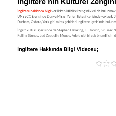
İngiltere’nin Kültürel Zenginl
İngiltere hakkında bilgi
verilirken kültürel zenginlikleri de bulunmakt
UNESCO içerisinde Dünya Mirası Yerleri listesi içerisinde yaklaşık 3
Durham, Oxford, York gibi miras şehirleri İngiltere içerisinde bulunm
İngiliz kültürü içerisinde de Stephen Hawking, C. Darwin, Sir Isaac N
Rolling Stones, Led Zeppelin, Mouse, Adele gibi birçok önemli isim d
İngiltere Hakkında Bilgi Videosu;