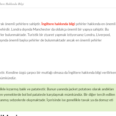
ltere Hakkında Bilgi
rak önemli şehirlere sahiptir.
İngiltere hakkında bilgi
şehirler hakkında en önemli
şehirdir. Londra dışında Manchester da oldukça önemli bir yapıya sahiptir. Bu
ler bulunmaktadır. Turistik bir ziyaret yapmak istiyorsanız Londra, Liverpool,
şında önemli başka şehirler de bulunmaktadır ancak en önemli şehirler
ir. Kendine özgü çarpıcı bir mutfağı olmasa da İngiltere hakkında bilgi verilirken
k mümkündür.
ikle kızarmış balık ve patatestir. Bunun yanında jacket potatoes olarak andıkları
len yemeklerde bol bol patatesle karşılaşmak mümkündür. Bir diğer tercih edilen
anmış sebzelerde oluşmaktadır. İçerisinde ise genellikle tavuk ya da domuz eti