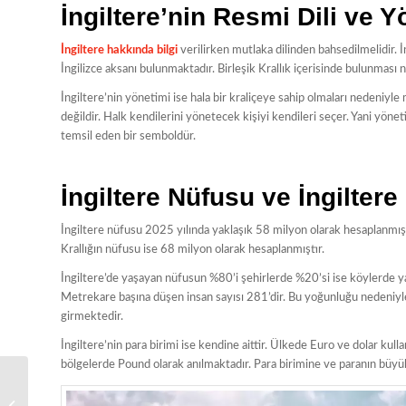
İngiltere’nin Resmi Dili ve Y
İngiltere hakkında bilgi
verilirken mutlaka dilinden bahsedilmelidir. İ
İngilizce aksanı bulunmaktadır. Birleşik Krallık içerisinde bulunması
İngiltere’nin yönetimi ise hala bir kraliçeye sahip olmaları nedeniyle
değildir. Halk kendilerini yönetecek kişiyi kendileri seçer. Yani yön
temsil eden bir semboldür.
İngiltere Nüfusu ve İngiltere
İngiltere nüfusu 2025 yılında yaklaşık 58 milyon olarak hesaplanmıştır
Krallığın nüfusu ise 68 milyon olarak hesaplanmıştır.
İngiltere’de yaşayan nüfusun %80’i şehirlerde %20’si ise köylerde 
Metrekare başına düşen insan sayısı 281’dir. Bu yoğunluğu nedeniy
girmektedir.
İngiltere’nin para birimi ise kendine aittir. Ülkede Euro ve dolar kullan
bölgelerde Pound olarak anılmaktadır. Para birimine ve paranın büyü
Malta Vize Başvuru