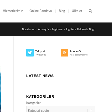
Hizmetlerimiz
Online Randevu
Blog
Ülkeler
Buradasınız:
Anasayfa
/
İngiltere
/
İngiltere Hakkında Bilgi
Takip et
Abone Ol
Twitter'da
RSS Beslemesine
LATEST NEWS
KATEGORILER
Kategoriler