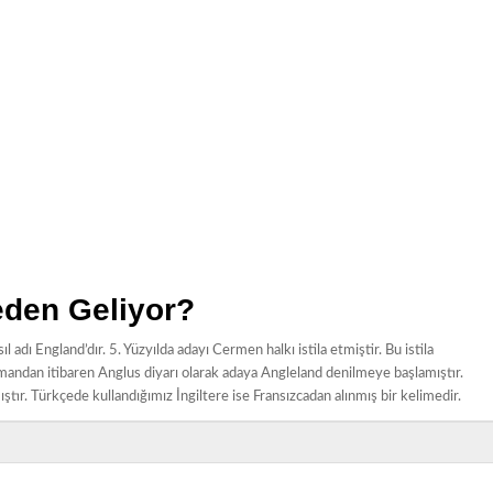
reden Geliyor?
sıl adı England’dır. 5. Yüzyılda adayı Cermen halkı istila etmiştir. Bu istila
mandan itibaren Anglus diyarı olarak adaya Angleland denilmeye başlamıştır.
ıştır. Türkçede kullandığımız İngiltere ise Fransızcadan alınmış bir kelimedir.