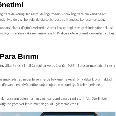
önetimi
ngiltere’de konuşulan resmi dil İngilizcedir. Ancak İngiltere’nin kendine ait
 nedeniyle de bazı bölgelerde Galce, İskoçça ve İrlandaca konuşulmaktadır.
 monarşi olarak düşünülmektedir. Ancak kraliçe İngiltere içerisinde yönetici kişi
etim biçimi sanılanın aksine demokrasidir. Kraliçe sadece önemli durumlarda ülkeyi
 Para Birimi
. Ülke Birleşik Krallığa bağlıdır ve bu krallığın %85’ini oluşturmaktadır. Birleşik
yaşamaktadır. Bu nedenle şehirlerde beklenemeyecek bir kalabalık oluşmaktadır.
le dünyanın en büyük nüfus yoğunluğunun bulunduğu ülkeler içerisine
ılan alanların bulunmasının yanında resmi para birimi Sterlin’dir. Sterlin belirli
klüğüne göre verilen isimler değişiklik göstermektedir.