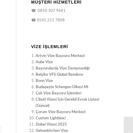
MÜŞTERİ HİZMETLERİ
☎
0850 307 9681
☎
0545 215 7808
VIZE İŞLEMLERI
Artvin Vize Başvuru Merkezi
Aube Vize
Başvurularda Vize Danışmanlığı
Belçika VFS Global Randevu
Bonn Vize
Budapeşte Schengen Ülkesi Mi
Çek Vize Başvuru İşlemleri
Cibuti Vizesi İçin Gerekli Evrak Listesi
(Güncel)
Çorum Vize Başvuru Merkezi
Custom Lightbox!
Dubai Vizesi 2025
Gelsenkirchen Vize