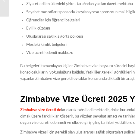
Ziyaret edilen ülkedeki şirket tarafından yazılan davet mektubu
2025
Seyahat masrafları sponsorla karşılanıyorsa sponsorun mali bilgil
Öğrenciler için öğrenci belgeleri
Evlilik cüzdanı
Uluslararası sağlık sigorta poliçesi
Mesleki kimlik belgeleri
Vize ücreti ödendi makbuzu
Bu belgeleri tamamlayan kişiler Zimbabve vize başvuru sürecini başl
konsoloslukların yoğunluğuna bağlıdır. Yetkililer gerekli gördükleri
yapanlar Zimbabve vize gerekli evraklar konusunda dikkatli bir araştı
Zimbabve Vize Ücreti 2025 Yı
Zimbabve vize ücreti do
lar olarak tahsil edilmektedir, dolar kurundak
olmak üzere farklılıklar gösterir, bu yüzden seyahat amacı ve tarihleri
uygun vize ücreti ödenmeli ve ülkeye giriş çıkış tarihleri yetkililere ö
Zimbabve vizesi için gerekli olan uluslararası sağlık sigortaları poli