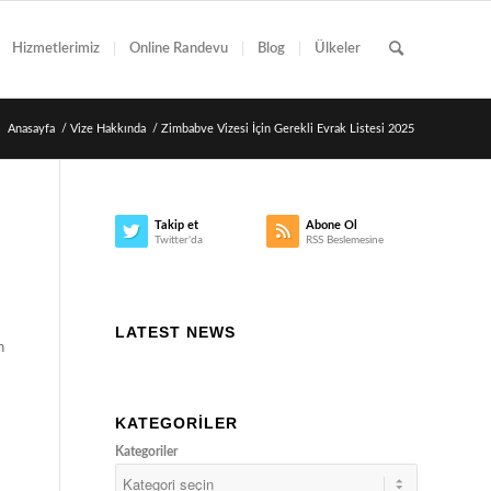
Hizmetlerimiz
Online Randevu
Blog
Ülkeler
:
Anasayfa
/
Vize Hakkında
/
Zimbabve Vizesi İçin Gerekli Evrak Listesi 2025
Takip et
Abone Ol
Twitter'da
RSS Beslemesine
LATEST NEWS
n
KATEGORILER
Kategoriler