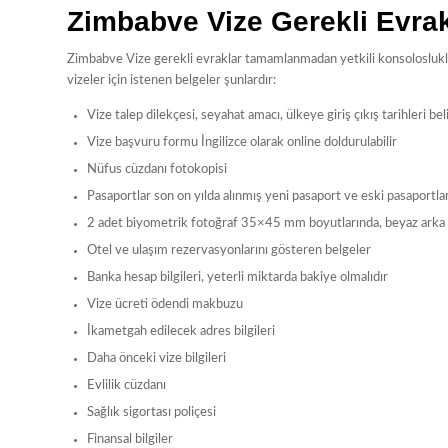
Zimbabve Vize Gerekli Evrakl
Zimbabve Vize gerekli evraklar tamamlanmadan yetkili konsolosluklar
vizeler için istenen belgeler şunlardır:
Vize talep dilekçesi, seyahat amacı, ülkeye giriş çıkış tarihleri bel
Vize başvuru formu İngilizce olarak online doldurulabilir
Nüfus cüzdanı fotokopisi
Pasaportlar son on yılda alınmış yeni pasaport ve eski pasaportlar
2 adet biyometrik fotoğraf 35×45 mm boyutlarında, beyaz arka fonl
Otel ve ulaşım rezervasyonlarını gösteren belgeler
Banka hesap bilgileri, yeterli miktarda bakiye olmalıdır
Vize ücreti ödendi makbuzu
İkametgah edilecek adres bilgileri
Daha önceki vize bilgileri
Evlilik cüzdanı
Sağlık sigortası poliçesi
Finansal bilgiler