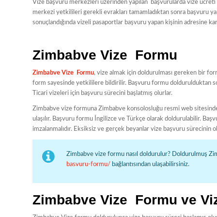
Vize başvuru merkezleri üzerinden yapılan başvurularda vize ücreti
merkezi yetkilileri gerekli evrakları tamamladıktan sonra başvuru yap
sonuçlandığında vizeli pasaportlar başvuru yapan kişinin adresine kargo
Zimbabve Vize Formu
Zimbabve Vize Formu
, vize almak için doldurulması gereken bir for
form sayesinde yetkililere bildirilir. Başvuru formu doldurulduktan 
Ticari vizeleri için başvuru sürecini başlatmış olurlar.
Zimbabve vize formuna Zimbabve konsolosluğu resmi web sitesinden
ulaşılır. Başvuru formu İngilizce ve Türkçe olarak doldurulabilir. Ba
imzalanmalıdır. Eksiksiz ve gerçek beyanlar vize başvuru sürecinin o
Zimbabve vize formu nasıl doldurulur? Doldurulmuş Zi
basvuru-formu/
bağlantısından ulaşabilirsiniz.
Zimbabve Vize Formu ve Viz