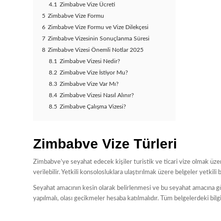
4.1
Zimbabve Vize Ücreti
5
Zimbabve Vize Formu
6
Zimbabve Vize Formu ve Vize Dilekçesi
7
Zimbabve Vizesinin Sonuçlanma Süresi
8
Zimbabve Vizesi Önemli Notlar 2025
8.1
Zimbabve Vizesi Nedir?
8.2
Zimbabve Vize İstiyor Mu?
8.3
Zimbabve Vize Var Mı?
8.4
Zimbabve Vizesi Nasıl Alınır?
8.5
Zimbabve Çalışma Vizesi?
Zimbabve Vize Türleri
Zimbabve’ye seyahat edecek kişiler turistik ve ticari vize olmak üzere b
verilebilir. Yetkili konsolosluklara ulaştırılmak üzere belgeler yetkil
Seyahat amacının kesin olarak belirlenmesi ve bu seyahat amacına gör
yapılmalı, olası gecikmeler hesaba katılmalıdır. Tüm belgelerdeki bil