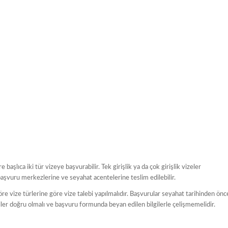
aşlıca iki tür vizeye başvurabilir. Tek girişlik ya da çok girişlik vizeler
i başvuru merkezlerine ve seyahat acentelerine teslim edilebilir.
e vize türlerine göre vize talebi yapılmalıdır. Başvurular seyahat tarihinden önc
giler doğru olmalı ve başvuru formunda beyan edilen bilgilerle çelişmemelidir.