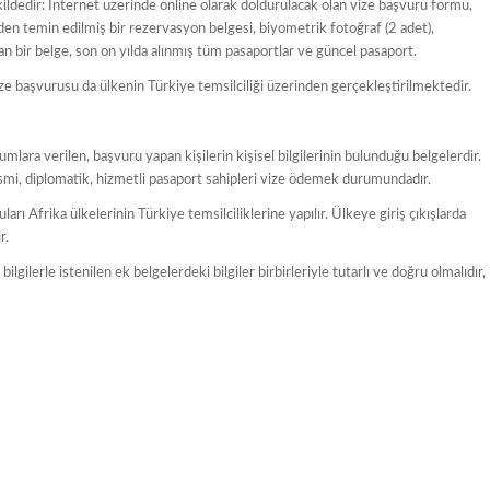
ildedir: İnternet üzerinde online olarak doldurulacak olan vize başvuru formu,
en temin edilmiş bir rezervasyon belgesi, biyometrik fotoğraf (2 adet),
n bir belge, son on yılda alınmış tüm pasaportlar ve güncel pasaport.
e başvurusu da ülkenin Türkiye temsilciliği üzerinden gerçekleştirilmektedir.
umlara verilen, başvuru yapan kişilerin kişisel bilgilerinin bulunduğu belgelerdir.
smi, diplomatik, hizmetli pasaport sahipleri vize ödemek durumundadır.
rı Afrika ülkelerinin Türkiye temsilciliklerine yapılır. Ülkeye giriş çıkışlarda
r.
ilerle istenilen ek belgelerdeki bilgiler birbirleriyle tutarlı ve doğru olmalıdır,