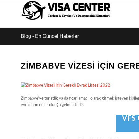
Blog - En Güncel Haberler
ZIMBABVE VIZESI İÇIN GER
Zimbabve’ye turistlik ya da ticari amaçlı olarak gitmek isteyen kişil
evrakların neler olduğu gelmektedir.
VFS 