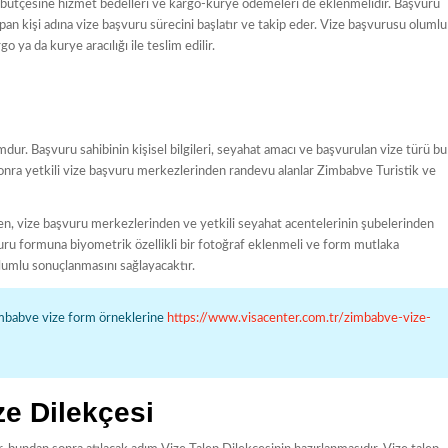
 bütçesine hizmet bedelleri ve kargo-kurye ödemeleri de eklenmelidir. Başvuru
an kişi adına vize başvuru sürecini başlatır ve takip eder. Vize başvurusu olumlu
 ya da kurye aracılığı ile teslim edilir.
mdur. Başvuru sahibinin kişisel bilgileri, seyahat amacı ve başvurulan vize türü bu
sonra yetkili vize başvuru merkezlerinden randevu alanlar Zimbabve Turistik ve
, vize başvuru merkezlerinden ve yetkili seyahat acentelerinin şubelerinden
şvuru formuna biyometrik özellikli bir fotoğraf eklenmeli ve form mutlaka
lumlu sonuçlanmasını sağlayacaktır.
mbabve vize form örneklerine
https://www.visacenter.com.tr/zimbabve-vize-
e Dilekçesi