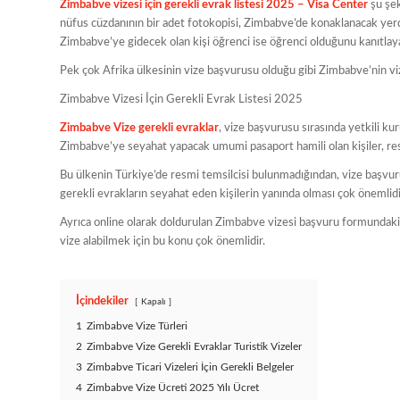
Zimbabve vizesi için gerekli evrak listesi 2025 – Visa Center
şu şek
nüfus cüzdanının bir adet fotokopisi, Zimbabve’de konaklanacak yerd
Zimbabve’ye gidecek olan kişi öğrenci ise öğrenci olduğunu kanıtlaya
Pek çok Afrika ülkesinin vize başvurusu olduğu gibi Zimbabve’nin viz
Zimbabve Vizesi İçin Gerekli Evrak Listesi 2025
Zimbabve Vize gerekli evraklar
, vize başvurusu sırasında yetkili kur
Zimbabve’ye seyahat yapacak umumi pasaport hamili olan kişiler, re
Bu ülkenin Türkiye’de resmi temsilcisi bulunmadığından, vize başvurula
gerekli evrakların seyahat eden kişilerin yanında olması çok önemlidi
Ayrıca online olarak doldurulan Zimbabve vizesi başvuru formundaki bilg
vize alabilmek için bu konu çok önemlidir.
İçindekiler
Kapalı
1
Zimbabve Vize Türleri
2
Zimbabve Vize Gerekli Evraklar Turistik Vizeler
3
Zimbabve Ticari Vizeleri İçin Gerekli Belgeler
4
Zimbabve Vize Ücreti 2025 Yılı Ücret