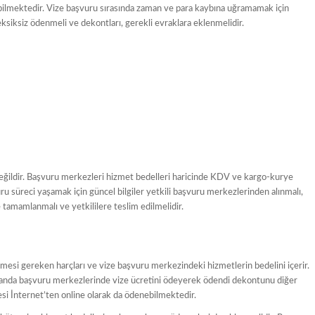
labilmektedir. Vize başvuru sırasında zaman ve para kaybına uğramamak için
siksiz ödenmeli ve dekontları, gerekli evraklara eklenmelidir.
 değildir. Başvuru merkezleri hizmet bedelleri haricinde KDV ve kargo-kurye
ru süreci yaşamak için güncel bilgiler yetkili başvuru merkezlerinden alınmalı,
 tamamlanmalı ve yetkililere teslim edilmelidir.
esi gereken harçları ve vize başvuru merkezindeki hizmetlerin bedelini içerir.
arı anda başvuru merkezlerinde vize ücretini ödeyerek ödendi dekontunu diğer
si İnternet’ten online olarak da ödenebilmektedir.