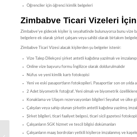
Öğrenciler için öğrenci kimlik belgeleri
Zimbabve Ticari Vizeleri İçin
Zimbabve’ye gidecek kişiler iş seyahatinde bulunuyorsa bunu vize baş
belgelere ek olarak şirket çalışanı veya sahibi olarak birtakım belge
Zimbabve Ticari Vizesi alacak kişilerden şu belgeler istenir:
Vize Talep Dilekçesi şirket antetli kağıdına yazılmalı ve imzalanı
Online vize başvuru formu İngilizce olarak doldurulmalıdır
Nüfus ve yeni kimlik kartı fotokopisi
Yeni ve eski pasaportların fotokopileri. Pasaportlar son on yılda 
2 Adet biyometrik fotoğraf. Yeni olmalı ve biyometrik özellikler
Konaklama ve Ulaşım rezervasyonları bilgileri Seyahat ve ülke gir
Çalışılan veya sahip olunan şirketin antetli kağıdına yazılmış imzal
Şirket bilgileri, ticari faaliyet belgesi, ticari sicil gazetesi fotokop
Çalışanların SGK hizmet ve tescil bilgisi dokümanları
Tayvan Vizesi İçin
Çalışanların maaş bordroları yetkili kişilerce imzalanmış ve kaşe
Gerekli Evrak Listesi