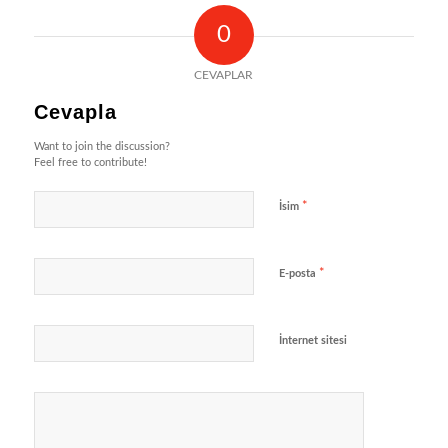
0
CEVAPLAR
Cevapla
Want to join the discussion?
Feel free to contribute!
*
İsim
*
E-posta
İnternet sitesi