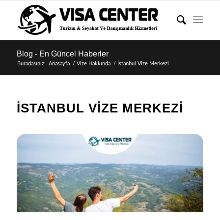
Blog - En Güncel Haberler
Buradasınız:
Anasayfa
/
Vize Hakkında
/
İstanbul Vize Merkezi
İSTANBUL VIZE MERKEZI