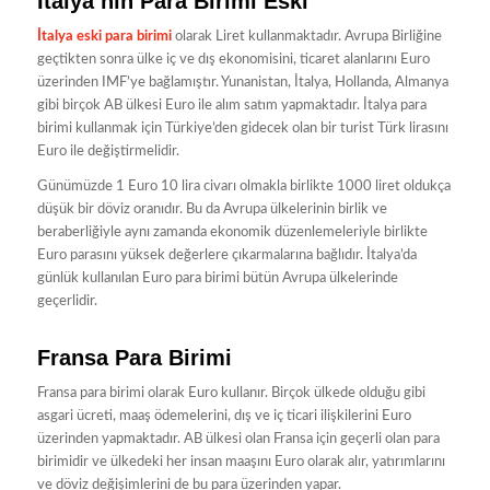
İtalya’nın Para Birimi Eski
İtalya eski para birimi
olarak Liret kullanmaktadır. Avrupa Birliğine
geçtikten sonra ülke iç ve dış ekonomisini, ticaret alanlarını Euro
üzerinden IMF’ye bağlamıştır. Yunanistan, İtalya, Hollanda, Almanya
gibi birçok AB ülkesi Euro ile alım satım yapmaktadır. İtalya para
birimi kullanmak için Türkiye’den gidecek olan bir turist Türk lirasını
Euro ile değiştirmelidir.
Günümüzde 1 Euro 10 lira civarı olmakla birlikte 1000 liret oldukça
düşük bir döviz oranıdır. Bu da Avrupa ülkelerinin birlik ve
beraberliğiyle aynı zamanda ekonomik düzenlemeleriyle birlikte
Euro parasını yüksek değerlere çıkarmalarına bağlıdır. İtalya’da
günlük kullanılan Euro para birimi bütün Avrupa ülkelerinde
geçerlidir.
Fransa Para Birimi
Fransa para birimi olarak Euro kullanır. Birçok ülkede olduğu gibi
asgari ücreti, maaş ödemelerini, dış ve iç ticari ilişkilerini Euro
üzerinden yapmaktadır. AB ülkesi olan Fransa için geçerli olan para
birimidir ve ülkedeki her insan maaşını Euro olarak alır, yatırımlarını
ve döviz değişimlerini de bu para üzerinden yapar.