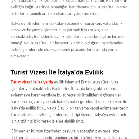
işlem olarak evlilik işlemlerinin başlatılması şartı vardır. Partnerlerin
evliliğin kağıt üzerinde olmadığını kanıtlaması için uzun süreli olarak
birbirlerini tanıdıklarını kanıtlamaları gerekmektedir.
İtalya evlilik işlemlerinde kolay seçenekler sunarken, vatandaşlık
almak ve boşanma işlemlerini başlatmak için zor koşullar
sunmaktadır. Bu nedenle evlilik işlemlerini yaparken, çiftin birbirini
tanıdığı ve uzun süreli bir beraberliklerinin olduğunu ispatlamaları
evlilik işlemlerinde oldukça önemli prosedürler arasında yerini
almaktadır.
Turist Vizesi İle İtalya’da Evlilik
Turist vizesi ile İtalya’da
evlilik işlemleri D tipi uzun süreli vize
işlemleriyle olmaktadır. Partnerler İtalya’da buluştuktan sonra
evlenmeye karar verdiyse bu süreçte birlikteliklerini göçmenler
bürosuna başvuru yaparak kanıtlamaları gerekir. Uzun süreli vize ile
İtalya’da evlilik için 1 ya da 3 aylık bir tanışma kabul edilmemektedir.
Turist vizesi ile evlilik işlemlerinizi D tipi vizede İtalya’ya evlenmek
için gittiğinizi bildirerek işleme alabilirsiniz.
Göçmenler bürosu üzerinden başvuru yapacağınız evrede, size
partnerinizi ne zamandır tanıdığınızı, birlikteliğinizi ve yılda kaç defa