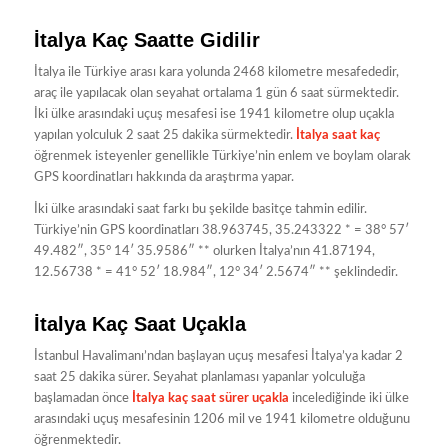
İtalya Kaç Saatte Gidilir
İtalya ile Türkiye arası kara yolunda 2468 kilometre mesafededir,
araç ile yapılacak olan seyahat ortalama 1 gün 6 saat sürmektedir.
İki ülke arasındaki uçuş mesafesi ise 1941 kilometre olup uçakla
yapılan yolculuk 2 saat 25 dakika sürmektedir.
İtalya saat kaç
öğrenmek isteyenler genellikle Türkiye’nin enlem ve boylam olarak
GPS koordinatları hakkında da araştırma yapar.
İki ülke arasındaki saat farkı bu şekilde basitçe tahmin edilir.
Türkiye’nin GPS koordinatları 38.963745, 35.243322 * = 38° 57′
49.482″, 35° 14′ 35.9586″ ** olurken İtalya’nın 41.87194,
12.56738 * = 41° 52′ 18.984″, 12° 34′ 2.5674″ ** şeklindedir.
İtalya Kaç Saat Uçakla
İstanbul Havalimanı’ndan başlayan uçuş mesafesi İtalya’ya kadar 2
saat 25 dakika sürer. Seyahat planlaması yapanlar yolculuğa
başlamadan önce
İtalya kaç saat sürer uçakla
incelediğinde iki ülke
arasındaki uçuş mesafesinin 1206 mil ve 1941 kilometre olduğunu
öğrenmektedir.