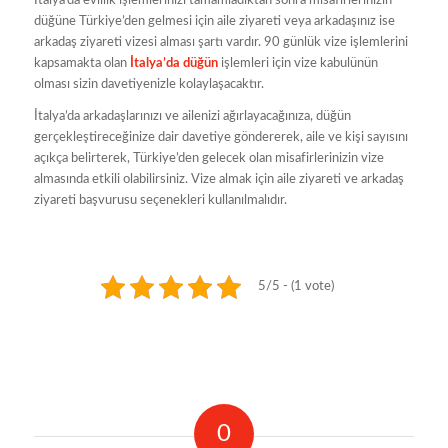
İtalya’da evlilik işlemlerinizi tamamladıktan sonra misafirlerinizin
düğüne Türkiye’den gelmesi için aile ziyareti veya arkadaşınız ise
arkadaş ziyareti vizesi alması şartı vardır. 90 günlük vize işlemlerini
kapsamakta olan
İtalya’da düğün
işlemleri için vize kabulünün
olması sizin davetiyenizle kolaylaşacaktır.
İtalya’da arkadaşlarınızı ve ailenizi ağırlayacağınıza, düğün
gerçekleştireceğinize dair davetiye göndererek, aile ve kişi sayısını
açıkça belirterek, Türkiye’den gelecek olan misafirlerinizin vize
almasında etkili olabilirsiniz. Vize almak için aile ziyareti ve arkadaş
ziyareti başvurusu seçenekleri kullanılmalıdır.
5/5 - (1 vote)
0