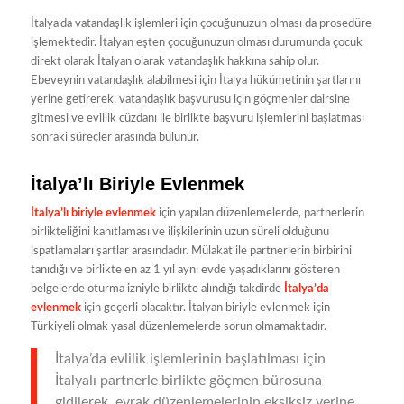
İtalya’da vatandaşlık işlemleri için çocuğunuzun olması da prosedüre
işlemektedir. İtalyan eşten çocuğunuzun olması durumunda çocuk
direkt olarak İtalyan olarak vatandaşlık hakkına sahip olur.
Ebeveynin vatandaşlık alabilmesi için İtalya hükümetinin şartlarını
yerine getirerek, vatandaşlık başvurusu için göçmenler dairsine
gitmesi ve evlilik cüzdanı ile birlikte başvuru işlemlerini başlatması
sonraki süreçler arasında bulunur.
İtalya’lı Biriyle Evlenmek
İtalya’lı biriyle evlenmek
için yapılan düzenlemelerde, partnerlerin
birlikteliğini kanıtlaması ve ilişkilerinin uzun süreli olduğunu
ispatlamaları şartlar arasındadır. Mülakat ile partnerlerin birbirini
tanıdığı ve birlikte en az 1 yıl aynı evde yaşadıklarını gösteren
belgelerde oturma izniyle birlikte alındığı takdirde
İtalya’da
evlenmek
için geçerli olacaktır. İtalyan biriyle evlenmek için
Türkiyeli olmak yasal düzenlemelerde sorun olmamaktadır.
İtalya’da evlilik işlemlerinin başlatılması için
İtalyalı partnerle birlikte göçmen bürosuna
gidilerek, evrak düzenlemelerinin eksiksiz yerine