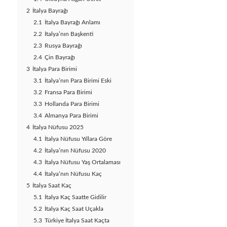
2
İtalya Bayrağı
2.1
İtalya Bayrağı Anlamı
2.2
İtalya’nın Başkenti
2.3
Rusya Bayrağı
2.4
Çin Bayrağı
3
İtalya Para Birimi
3.1
İtalya’nın Para Birimi Eski
3.2
Fransa Para Birimi
3.3
Hollanda Para Birimi
3.4
Almanya Para Birimi
4
İtalya Nüfusu 2025
4.1
İtalya Nüfusu Yıllara Göre
4.2
İtalya’nın Nüfusu 2020
4.3
İtalya Nüfusu Yaş Ortalaması
4.4
İtalya’nın Nüfusu Kaç
5
İtalya Saat Kaç
5.1
İtalya Kaç Saatte Gidilir
5.2
İtalya Kaç Saat Uçakla
5.3
Türkiye İtalya Saat Kaçta