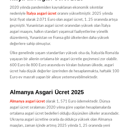
2020 yılında pandemiden kaynaklanan ekonomik sıkıntılar
nedeniyle
İtalya asgari ücret
oranını yükseltmiştir. 2025 yılında
brüt fiyat olarak 2.071 Euro olan asgari ücret, 1. 25 oranında artışa
geçmiştir. Yunanistan asgari ücret oranından yüksek olan İtalya
asgari maaşını, halkın standart yaşamsal faaliyetlerine yönelik
düzenlemiş, Yunanistan ve Fransa gibi ülkelerden daha yüksek
değerlere sahip olmuştur.
Ülke genelinde yaşam standartları yüksek olsa da, İtalya’da Roma’da
yaşayan bir ailenin ortalama bir asgari ücretle geçinmesi zor olabilir.
600 Euro ile 800 Euro arasında ev kiraları bulunan ülkede, asgari
ücret hala düşük değerler üzerinden de hesaplanmakta, haftalık 100
Euro ev masrafı yapan bir aileye yetemeyebilmektedir.
Almanya Asgari Ücret 2025
Almanya asgari ücret
olarak 1, 571 Euro ödemektedir. Dünya
asgari ücret sıralaması 2020 yılına göre yapılan hesaplamalarda
ortalama asgari ücret bedelleri olduğu düşünülen ülkeler arasındadır.
Ukrayna asgari ücretine oranla da oldukça yüksek olan Almanya
maaşları, zaman içinde artmış 2025 yılında 1, 25 oranında yeni