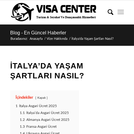
Blog - En Güncel Haberler
Buradasınız:
Anasayfa
/
Vize Hakkında
/
İtalya’da Yaşam Şartları Nasıl?
İTALYA’DA YAŞAM
ŞARTLARI NASIL?
İçindekiler
Kapalı
1
İtalya Asgari Ücret 2025
1.1
İtalya’da Asgari Ücret 2025
1.2
Almanya Asgari Ücret 2025
1.3
Fransa Asgari Ücret
1.4
Ukrayna Asgari Ücret