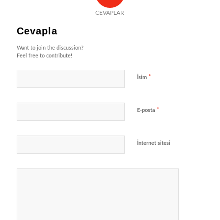
CEVAPLAR
Cevapla
Want to join the discussion?
Feel free to contribute!
*
İsim
*
E-posta
İnternet sitesi