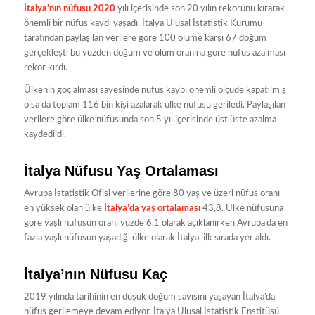
İtalya’nın nüfusu 2020
yılı içerisinde son 20 yılın rekorunu kırarak
önemli bir nüfus kaydı yaşadı. İtalya Ulusal İstatistik Kurumu
tarafından paylaşılan verilere göre 100 ölüme karşı 67 doğum
gerçekleşti bu yüzden doğum ve ölüm oranına göre nüfus azalması
rekor kırdı.
Ülkenin göç alması sayesinde nüfus kaybı önemli ölçüde kapatılmış
olsa da toplam 116 bin kişi azalarak ülke nüfusu geriledi. Paylaşılan
verilere göre ülke nüfusunda son 5 yıl içerisinde üst üste azalma
kaydedildi.
İtalya Nüfusu Yaş Ortalaması
Avrupa İstatistik Ofisi verilerine göre 80 yaş ve üzeri nüfus oranı
en yüksek olan ülke
İtalya’da yaş ortalaması
43,8. Ülke nüfusuna
göre yaşlı nüfusun oranı yüzde 6.1 olarak açıklanırken Avrupa’da en
fazla yaşlı nüfusun yaşadığı ülke olarak İtalya, ilk sırada yer aldı.
İtalya’nın Nüfusu Kaç
2019 yılında tarihinin en düşük doğum sayısını yaşayan İtalya’da
nüfus gerilemeye devam ediyor. İtalya Ulusal İstatistik Enstitüsü