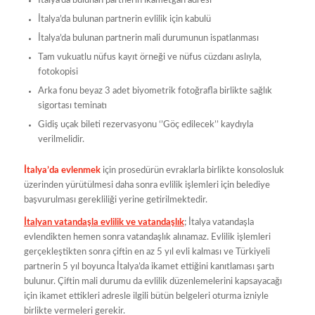
İtalya’da bulunan partnerin ikametgah adresi
İtalya’da bulunan partnerin evlilik için kabulü
İtalya’da bulunan partnerin mali durumunun ispatlanması
Tam vukuatlu nüfus kayıt örneği ve nüfus cüzdanı aslıyla,
fotokopisi
Arka fonu beyaz 3 adet biyometrik fotoğrafla birlikte sağlık
sigortası teminatı
Gidiş uçak bileti rezervasyonu ‘’Göç edilecek’’ kaydıyla
verilmelidir.
İtalya’da evlenmek
için prosedürün evraklarla birlikte konsolosluk
üzerinden yürütülmesi daha sonra evlilik işlemleri için belediye
başvurulması gerekliliği yerine getirilmektedir.
İtalyan vatandaşla evlilik ve vatandaşlık
; İtalya vatandaşla
evlendikten hemen sonra vatandaşlık alınamaz. Evlilik işlemleri
gerçekleştikten sonra çiftin en az 5 yıl evli kalması ve Türkiyeli
partnerin 5 yıl boyunca İtalya’da ikamet ettiğini kanıtlaması şartı
bulunur. Çiftin mali durumu da evlilik düzenlemelerini kapsayacağı
için ikamet ettikleri adresle ilgili bütün belgeleri oturma izniyle
birlikte vermeleri gerekir.