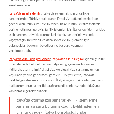
evlenileceğine dair partnerlerin beraberliklerini ispatlamaları
gerekmektedir.
İtalya’da nasıl evlenilir
; İtalya’da evlenmek için öncellikle
partnerlerden Türkiye asıllı olanın D tipi vize düzenlemelerinde
geçerli olan uzun süreli evlilik vizesi başvurusunu eksiksiz olarak
yerine getirmesi gerekir. Evlilik işlemleri için İtalya’ya giden Türkiye
asıllı partner, İtalya’da oturma izni alarak, partnerinin yanında
yaşayacağını belirtmeli ve daha sonra evlilik işlemleri için
bulundukları bölgenin belediyesine başvuru yapması
gerekmektedir.
İtalya’da Aile Birleşimi vizesi
;
İtalya’dan aile birleşimi
için 90 günlük
vize talebinde bulunulması ve İtalya’nın göçmenler bürosuna
gidilerek, oturma izni / d tipi vize ve ulusal vize şartlarına uygun
koşulların yerine getirilmesi gerekir. Türkiyeli çiftin, İtalya’da
birlikteliğini devam ettirmesi için İtalya’da çalışmakta olan partnerin
mali durumunun da her iki tarafı geçindirecek düzeyde olduğunu
kanıtlaması gerekmektedir.
İtalya’da oturma izni alınarak evlilik işlemlerine
başlanması şartı bulunmaktadır. Evlilik işlemleri
için Türkiye’deki İtalya konsolosluğundan