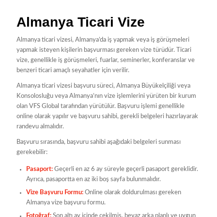
Almanya Ticari Vize
Almanya ticari vizesi, Almanya’da iş yapmak veya iş görüşmeleri
yapmak isteyen kişilerin başvurması gereken vize türüdür. Ticari
vize, genellikle iş görüşmeleri, fuarlar, seminerler, konferanslar ve
benzeri ticari amaçlı seyahatler için verilir.
Almanya ticari vizesi başvuru süreci, Almanya Büyükelçiliği veya
Konsolosluğu veya Almanya’nın vize işlemlerini yürüten bir kurum
olan VFS Global tarafından yürütülür. Başvuru işlemi genellikle
online olarak yapılır ve başvuru sahibi, gerekli belgeleri hazırlayarak
randevu almalıdır.
Başvuru sırasında, başvuru sahibi aşağıdaki belgeleri sunması
gerekebilir:
Pasaport:
Geçerli en az 6 ay süreyle geçerli pasaport gereklidir.
Ayrıca, pasaportta en az iki boş sayfa bulunmalıdır.
Vize Başvuru Formu:
Online olarak doldurulması gereken
Almanya vize başvuru formu.
Fotoğraf:
Son altı ay içinde çekilmiş, beyaz arka planlı ve uygun