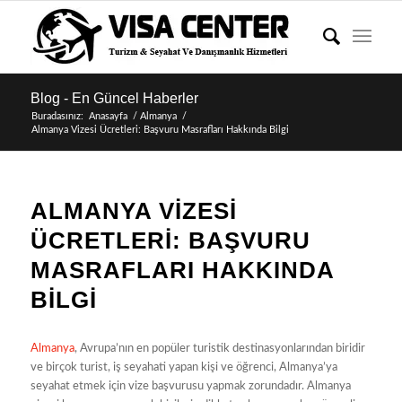
Blog - En Güncel Haberler
Buradasınız:
Anasayfa
/
Almanya
/
Almanya Vizesi Ücretleri: Başvuru Masrafları Hakkında Bilgi
ALMANYA VIZESI
ÜCRETLERI: BAŞVURU
MASRAFLARI HAKKINDA
BILGI
Almanya
, Avrupa’nın en popüler turistik destinasyonlarından biridir
ve birçok turist, iş seyahati yapan kişi ve öğrenci, Almanya’ya
seyahat etmek için vize başvurusu yapmak zorundadır. Almanya