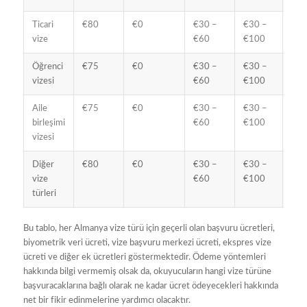
Ticari
€80
€0
€30 –
€30 –
€0 
vize
€60
€100
€5
Öğrenci
€75
€0
€30 –
€30 –
€0 
vizesi
€60
€100
€5
Aile
€75
€0
€30 –
€30 –
€0 
birleşimi
€60
€100
€5
vizesi
Diğer
€80
€0
€30 –
€30 –
€0 
vize
€60
€100
€5
türleri
Bu tablo, her Almanya vize türü için geçerli olan başvuru ücretleri,
biyometrik veri ücreti, vize başvuru merkezi ücreti, ekspres vize
ücreti ve diğer ek ücretleri göstermektedir. Ödeme yöntemleri
hakkında bilgi vermemiş olsak da, okuyucuların hangi vize türüne
başvuracaklarına bağlı olarak ne kadar ücret ödeyecekleri hakkında
net bir fikir edinmelerine yardımcı olacaktır.