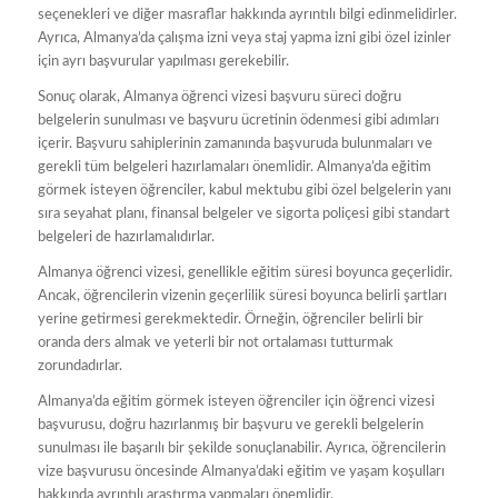
seçenekleri ve diğer masraflar hakkında ayrıntılı bilgi edinmelidirler.
Ayrıca, Almanya’da çalışma izni veya staj yapma izni gibi özel izinler
için ayrı başvurular yapılması gerekebilir.
Sonuç olarak, Almanya öğrenci vizesi başvuru süreci doğru
belgelerin sunulması ve başvuru ücretinin ödenmesi gibi adımları
içerir. Başvuru sahiplerinin zamanında başvuruda bulunmaları ve
gerekli tüm belgeleri hazırlamaları önemlidir. Almanya’da eğitim
görmek isteyen öğrenciler, kabul mektubu gibi özel belgelerin yanı
sıra seyahat planı, finansal belgeler ve sigorta poliçesi gibi standart
belgeleri de hazırlamalıdırlar.
Almanya öğrenci vizesi, genellikle eğitim süresi boyunca geçerlidir.
Ancak, öğrencilerin vizenin geçerlilik süresi boyunca belirli şartları
yerine getirmesi gerekmektedir. Örneğin, öğrenciler belirli bir
oranda ders almak ve yeterli bir not ortalaması tutturmak
zorundadırlar.
Almanya’da eğitim görmek isteyen öğrenciler için öğrenci vizesi
başvurusu, doğru hazırlanmış bir başvuru ve gerekli belgelerin
sunulması ile başarılı bir şekilde sonuçlanabilir. Ayrıca, öğrencilerin
vize başvurusu öncesinde Almanya’daki eğitim ve yaşam koşulları
hakkında ayrıntılı araştırma yapmaları önemlidir.