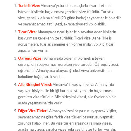
Turistik Vize:
Almanya’yı turistik amaçlarla ziyaret etmek
isteyen kişilerin başvurması gereken vize türüdür. Turistik
vize, genellikle kısa süreli (90 güne kadar) seyahatler için verilir
ve seyahat amacı tatil, gezi, akraba ziyareti vb. olabilir.
Ticari Vize:
Almanya’da ticari işler için seyahat eden kişilerin
başvurması gereken vize türüdür. Ticari vize, genellikle iş
görüşmeleri, fuarlar, seminerler, konferanslar, vb. gibi ticari
amaçlar için verilir.
Öğrenci Vizesi
: Almanya’da öğrenim görmek isteyen
öğrencilerin başvurması gereken vize türüdür. Öğrenci vizesi,
öğrencinin Almanya’da okuyacağı okul veya üniversitenin
kabulüne bağlı olarak verilir.
Aile Birleşimi Vizesi:
Almanya’da yaşayan veya Almanya’da
yaşayan kişiyle aile birliği kurmak isteyenlerin başvurması
gereken vize türüdür. Aile birleşimi vizesi, aile üyelerinin bir
arada yaşamasına izin verir.
Diğer Vize Türleri:
Almanya vizesi başvurusu yapacak kişiler,
seyahat amacına göre farklı vize türleri başvurusu yapmak
zorunda kalabilirler. Bu vize türleri arasında çalışma vizesi,
araştırma vizesi, sanatçı vizesi gibi çeşitli vize türleri yer alır.