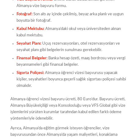
Almanya vize başvuru formu.
Fotoğraf:
Son altı ay içinde çekilmiş, beyaz arka planlı ve uygun
boyutta bir fotoğraf.
Kabul Mektubu:
Almanya’daki okul veya üniversiteden alınan
kabul mektubu.
Seyahat Planı:
Uçuş rezervasyonları, otel rezervasyonları ve
seyahat planı gibi belgelerin sunulması gerekebilir.
Finansal Belgeler:
Banka hesap özeti, maaş bordrosu veya vergi
beyannameleri gibi finansal belgeler.
Sigorta Poliçesi:
Almanya öğrenci vizesi başvurusu yapacak
kişiler, seyahatleri boyunca geçerli sağlık sigortası poliçesi sahibi
olmalıdır.
Almanya öğrenci vizesi başvuru ücreti, 80 Euro’dur. Başvuru ücreti,
Almanya Büyükelçiliği veya Konsolosluğu veya VFS Global gibi vize
işlemlerini yürüten kurumlar tarafından kabul edilen farklı ödeme
yöntemleriyle ödenebilir.
Ayrıca, Almanya’da eğitim görmek isteyen öğrenciler, vize
başvurusundan önce Almanya’da yaşam maliyetleri, konaklama