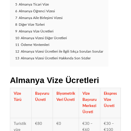
5
Almanya Ticari Vize
6
Almanya Öğrenci Vizesi
7
Almanya Aile Birleşimi Vizesi
8
Diğer Vize Türleri
9
Almanya Vize Ücretleri
10
Almanya Vizesi Diğer Ücretleri
11
Ödeme Yöntemleri
12
Almanya Vizesi Ücretleri ile İlgili Sıkça Sorulan Sorular
13
Almanya Vizesi Ücretleri Hakkında Son Sözler
Almanya Vize Ücretleri
Vize
Başvuru
Biyometrik
Vize
Ekspres
Diğ
Türü
Ücreti
Veri Ücreti
Başvuru
Vize
Ek
Merkezi
Ücreti
Ücr
Ücreti
Turistik
€80
€0
€30 –
€30 –
€0 
vize
€60
€100
€5