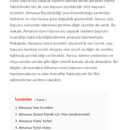
vizesi başvurusu yapacak kişilerin dikkate alması gereken önemli
faktörlerden biri de vize başvuru ücretleridir. Vize başvuru
ücretleri, Almanya Büyükelçiliği veya Konsolosluğu tarafından
belirlenir ve vize türüne göre değişiklik gösterebilir. Ayrıca, vize
başvuru sürecinde ödenmesi gereken diğer ücretler de vardır. Bu
makale, Almanya vizesi başvurusu yapacak olanların başvuru
masrafları hakkında bilgilendirmek amacıyla hazırlanmıştır.
Makalede, Almanya vizesi ücretleri, biyometrik veri ücreti, vize
başvuru merkezi ücreti, ekspres vize ücreti ve diğer ek ücretler
hakkında ayrıntılı bilgi verilecektir. Ayrıca, ödeme yöntemleri ve
sıkça sorulan sorular gibi diğer önemli konular da ele alınacaktır. Bu
bilgiler, okuyucuların Almanya vizesi başvuru sürecine
hazırlanmalarına ve olası masraflar hakkında net bir fikir
edinmelerine yardımcı olacaktır.
İçindekiler
Kapalı
1
Almanya Vize Ücretleri
2
Almanya Ziyaret Etmek için Vize Gereksinimleri
3
Almanya Vizesi Türleri
4
Almanya Turist Vizesi