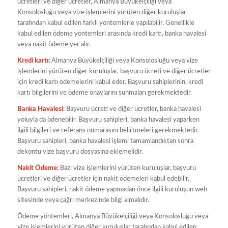
ücretleri ve diğer ücretler, Almanya Büyükelçiliği veya
Konsolosluğu veya vize işlemlerini yürüten diğer kuruluşlar
tarafından kabul edilen farklı yöntemlerle yapılabilir. Genellikle
kabul edilen ödeme yöntemleri arasında kredi kartı, banka havalesi
veya nakit ödeme yer alır.
Kredi kartı:
Almanya Büyükelçiliği veya Konsolosluğu veya vize
işlemlerini yürüten diğer kuruluşlar, başvuru ücreti ve diğer ücretler
için kredi kartı ödemelerini kabul eder. Başvuru sahiplerinin, kredi
kartı bilgilerini ve ödeme onaylarını sunmaları gerekmektedir.
Banka Havalesi:
Başvuru ücreti ve diğer ücretler, banka havalesi
yoluyla da ödenebilir. Başvuru sahipleri, banka havalesi yaparken
ilgili bilgileri ve referans numarasını belirtmeleri gerekmektedir.
Başvuru sahipleri, banka havalesi işlemi tamamlandıktan sonra
dekontu vize başvuru dosyasına eklemelidir.
Nakit Ödeme:
Bazı vize işlemlerini yürüten kuruluşlar, başvuru
ücretleri ve diğer ücretler için nakit ödemeleri kabul edebilir.
Başvuru sahipleri, nakit ödeme yapmadan önce ilgili kuruluşun web
sitesinde veya çağrı merkezinde bilgi almalıdır.
Ödeme yöntemleri, Almanya Büyükelçiliği veya Konsolosluğu veya
vize işlemlerini yürüten diğer kuruluşlar tarafından kabul edilen