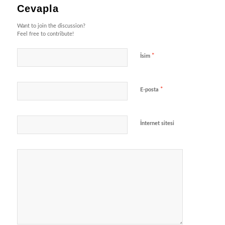
Cevapla
Want to join the discussion?
Feel free to contribute!
*
İsim
*
E-posta
İnternet sitesi