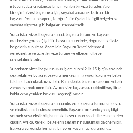
Aile birleşimi vizesi, Yunanistan’da yaşayan aile üyelerine katılmak
isteyen yabancı vatandaşlar için verilen bir vize türüdür. Aile
birleşimi vizesi başvurusu için, seyahat amacınızı belirten bir
başvuru formu, pasaport, fotoğraf, aile üyeleri ile ilgili belgeler ve
seyahat sigortası gibi belgeler istenmektedir.
Yunanistan vizesi başvuru süreci, başvuru türüne ve başvuru
merkezine göre değişebilir. Başvuru sürecinde, doğru ve eksiksiz
belgelerin sunulması önemlidir. Başvuru ücreti ödenmesi
gerekmekte ve ücretler vize türüne ve ülkeden ülkeye
değişebilmektedir.
Yunanistan vizesi başvurusunun işlem süresi 2 ila 15 iş gün arasında
değişebilir ve bu süre, başvuru merkezinin iş yoğunluğuna ve belge
talebine bağlı olarak uzayabilir. Bu nedenle, başvuru sürecine yeterli
zaman ayırmak önemlidir. Ayrıca, vize başvurusu reddedilirse, itiraz
hakkı veya yeniden başvuru seçeneği vardır.
Yunanistan vizesi başvuru sürecinde, vize başvuru formunun doğru
ve eksiksiz doldurulması önemlidir. Başvuru formunda yanlış bilgi
vermek veya eksik bilgi sunmak, başvurunun reddedilmesine neden
olabilir. Ayrıca, gerekli belgelerin tamamının sunulması da önemlidir.
Başvuru sürecinde herhangi bir sorun yaşanması durumunda,