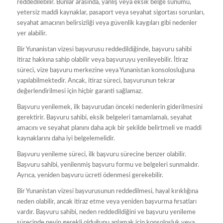
reddedilebilir. Bunlar arasında, yanlış veya eksik belge sunumu,
yetersiz maddi kaynaklar, pasaport veya seyahat sigortası sorunları,
seyahat amacının belirsizliği veya güvenlik kaygıları gibi nedenler
yer alabilir.
Bir Yunanistan vizesi başvurusu reddedildiğinde, başvuru sahibi
itiraz hakkına sahip olabilir veya başvuruyu yenileyebilir. İtiraz
süreci, vize başvuru merkezine veya Yunanistan konsolosluğuna
yapılabilmektedir. Ancak, itiraz süreci, başvurunun tekrar
değerlendirilmesi için hiçbir garanti sağlamaz.
Başvuru yenilemek, ilk başvurudan önceki nedenlerin giderilmesini
gerektirir. Başvuru sahibi, eksik belgeleri tamamlamalı, seyahat
amacını ve seyahat planını daha açık bir şekilde belirtmeli ve maddi
kaynaklarını daha iyi belgelemelidir.
Başvuru yenileme süreci, ilk başvuru sürecine benzer olabilir.
Başvuru sahibi, yenilenmiş başvuru formu ve belgeleri sunmalıdır.
Ayrıca, yeniden başvuru ücreti ödenmesi gerekebilir.
Bir Yunanistan vizesi başvurusunun reddedilmesi, hayal kırıklığına
neden olabilir, ancak itiraz etme veya yeniden başvurma fırsatları
vardır. Başvuru sahibi, neden reddedildiğini ve başvuru yenileme
sürecinde neyin gerekli olduğunu anlamak için konsolosluk veya