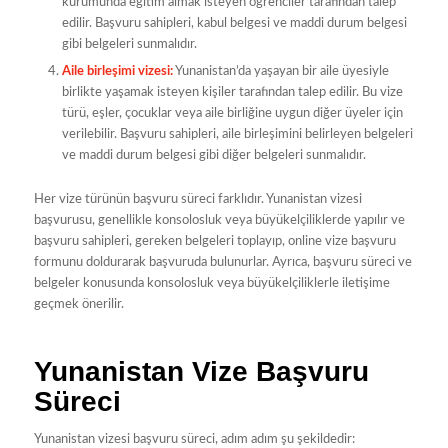
kurumunda eğitim almak isteyen öğrenciler tarafından talep
edilir. Başvuru sahipleri, kabul belgesi ve maddi durum belgesi
gibi belgeleri sunmalıdır.
Aile birleşimi vizesi:
Yunanistan’da yaşayan bir aile üyesiyle
birlikte yaşamak isteyen kişiler tarafından talep edilir. Bu vize
türü, eşler, çocuklar veya aile birliğine uygun diğer üyeler için
verilebilir. Başvuru sahipleri, aile birleşimini belirleyen belgeleri
ve maddi durum belgesi gibi diğer belgeleri sunmalıdır.
Her vize türünün başvuru süreci farklıdır. Yunanistan vizesi
başvurusu, genellikle konsolosluk veya büyükelçiliklerde yapılır ve
başvuru sahipleri, gereken belgeleri toplayıp, online vize başvuru
formunu doldurarak başvuruda bulunurlar. Ayrıca, başvuru süreci ve
belgeler konusunda konsolosluk veya büyükelçiliklerle iletişime
geçmek önerilir.
Yunanistan Vize Başvuru
Süreci
Yunanistan vizesi başvuru süreci, adım adım şu şekildedir: