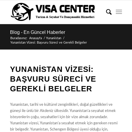
Blog - En Güncel Haberler
Buradasınız:
Anasayfa
/
Yunanistan
/
Yunanistan Vizesi: Başvuru Süreci ve Gerekli Belgeler
YUNANISTAN VIZESI:
BAŞVURU SÜRECI VE
GEREKLI BELGELER
Yunanistan, tarihi ve kültürel zenginlikleri, doğal güzellikleri ve
güneşi ile ünlü bir Akdeniz ülkesidir. Yunanistan’a seyahat etmek
isteyenlerin çoğu, seyahatleri için bir vize almak zorundadır.
Yunanistan vizesi, Yunanistan’a seyahat etmek için gereken resmi
bir belgedir. Yunanistan, Schengen Bölgesi üyesi olduğu için,