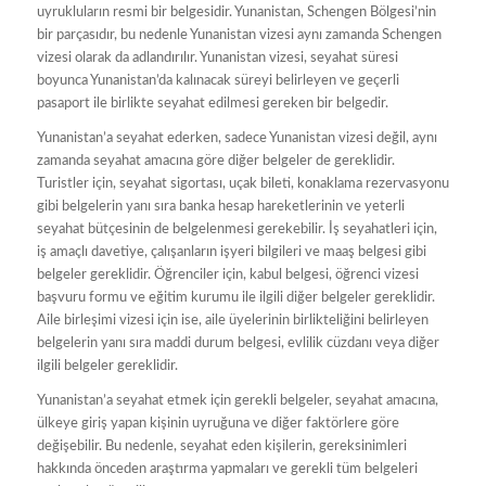
uyrukluların resmi bir belgesidir. Yunanistan, Schengen Bölgesi’nin
bir parçasıdır, bu nedenle Yunanistan vizesi aynı zamanda Schengen
vizesi olarak da adlandırılır. Yunanistan vizesi, seyahat süresi
boyunca Yunanistan’da kalınacak süreyi belirleyen ve geçerli
pasaport ile birlikte seyahat edilmesi gereken bir belgedir.
Yunanistan’a seyahat ederken, sadece Yunanistan vizesi değil, aynı
zamanda seyahat amacına göre diğer belgeler de gereklidir.
Turistler için, seyahat sigortası, uçak bileti, konaklama rezervasyonu
gibi belgelerin yanı sıra banka hesap hareketlerinin ve yeterli
seyahat bütçesinin de belgelenmesi gerekebilir. İş seyahatleri için,
iş amaçlı davetiye, çalışanların işyeri bilgileri ve maaş belgesi gibi
belgeler gereklidir. Öğrenciler için, kabul belgesi, öğrenci vizesi
başvuru formu ve eğitim kurumu ile ilgili diğer belgeler gereklidir.
Aile birleşimi vizesi için ise, aile üyelerinin birlikteliğini belirleyen
belgelerin yanı sıra maddi durum belgesi, evlilik cüzdanı veya diğer
ilgili belgeler gereklidir.
Yunanistan’a seyahat etmek için gerekli belgeler, seyahat amacına,
ülkeye giriş yapan kişinin uyruğuna ve diğer faktörlere göre
değişebilir. Bu nedenle, seyahat eden kişilerin, gereksinimleri
hakkında önceden araştırma yapmaları ve gerekli tüm belgeleri