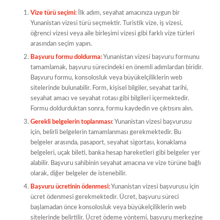
Vize türü seçimi:
İlk adım, seyahat amacınıza uygun bir
Yunanistan vizesi türü seçmektir. Turistik vize, iş vizesi,
öğrenci vizesi veya aile birleşimi vizesi gibi farklı vize türleri
arasından seçim yapın.
Başvuru formu doldurma:
Yunanistan vizesi başvuru formunu
tamamlamak, başvuru sürecindeki en önemli adımlardan biridir.
Başvuru formu, konsolosluk veya büyükelçiliklerin web
sitelerinde bulunabilir. Form, kişisel bilgiler, seyahat tarihi,
seyahat amacı ve seyahat rotası gibi bilgileri içermektedir.
Formu doldurduktan sonra, formu kaydedin ve çıktısını alın.
Gerekli belgelerin toplanması
: Yunanistan vizesi başvurusu
için, belirli belgelerin tamamlanması gerekmektedir. Bu
belgeler arasında, pasaport, seyahat sigortası, konaklama
belgeleri, uçak bileti, banka hesap hareketleri gibi belgeler yer
alabilir. Başvuru sahibinin seyahat amacına ve vize türüne bağlı
olarak, diğer belgeler de istenebilir.
Başvuru ücretinin ödenmesi:
Yunanistan vizesi başvurusu için
ücret ödenmesi gerekmektedir. Ücret, başvuru süreci
başlamadan önce konsolosluk veya büyükelçiliklerin web
sitelerinde belirtilir. Ücret ödeme yöntemi, başvuru merkezine