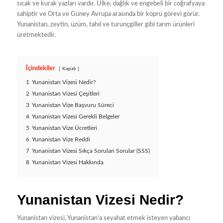
sıcak ve kurak yazları vardır. Ülke, dağlık ve engebeli bir coğrafyaya
sahiptir ve Orta ve Güney Avrupa arasında bir köprü görevi görür.
Yunanistan, zeytin, üzüm, tahıl ve turunçgiller gibi tarım ürünleri
üretmektedir.
İçindekiler
Kapalı
1
Yunanistan Vizesi Nedir?
2
Yunanistan Vizesi Çeşitleri
3
Yunanistan Vize Başvuru Süreci
4
Yunanistan Vizesi Gerekli Belgeler
5
Yunanistan Vize Ücretleri
6
Yunanistan Vize Reddi
7
Yunanistan Vizesi Sıkça Sorulan Sorular (SSS)
8
Yunanistan Vizesi Hakkında
Yunanistan Vizesi Nedir?
Yunanistan vizesi, Yunanistan’a seyahat etmek isteyen yabancı