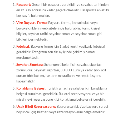
Pasaport:
Geçerli bir pasaport gereklidir ve seyahat tarihinden
en az 3 ay sonrasına kadar geçerli olmalıdır. Pasaportta en az iki
boş sayfa bulunmalıdır.
Vize Başvuru Formu:
Başvuru formu, konsolosluk veya
büyükelçiliklerin web sitelerinde bulunabilir. Form, kişisel
bilgiler, seyahat tarihi, seyahat amacı ve seyahat rotası gibi
bilgileri içermektedir.
Fotoğraf:
Başvuru formu için 1 adet renkli vesikalık fotoğraf
gereklidir. Fotoğrafın son altı ay içinde çekilmiş olması
gerekmektedir.
Seyahat Sigortası:
Schengen ülkeleri için seyahat sigortası
zorunludur. Seyahat sigortası, 30.000 Euro’ya kadar tıbbi acil
durum tıbbi bakımı, hastane masraflarını ve repatriasyonu
kapsamalıdır.
Konaklama Belgesi:
Turistik amaçlı seyahatler için konaklama
belgesi sunulması gereklidir. Bu, otel rezervasyonu veya bir
misafir evi rezervasyonu gibi konaklama belgelerini içerebilir.
Uçak Bileti Rezervasyonu:
Başvuru sahibi, vize başvuru süreci
boyunca uçuş biletleri veya rezervasyonlarını belgelemelidir.