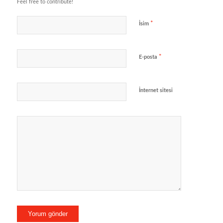
Feel free to contribute!
*
İsim
*
E-posta
İnternet sitesi