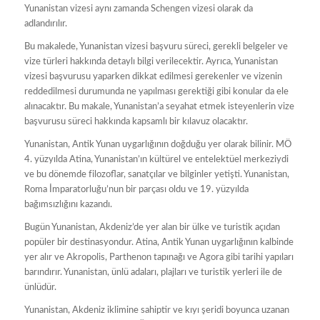
Yunanistan vizesi aynı zamanda Schengen vizesi olarak da
adlandırılır.
Bu makalede, Yunanistan vizesi başvuru süreci, gerekli belgeler ve
vize türleri hakkında detaylı bilgi verilecektir. Ayrıca, Yunanistan
vizesi başvurusu yaparken dikkat edilmesi gerekenler ve vizenin
reddedilmesi durumunda ne yapılması gerektiği gibi konular da ele
alınacaktır. Bu makale, Yunanistan’a seyahat etmek isteyenlerin vize
başvurusu süreci hakkında kapsamlı bir kılavuz olacaktır.
Yunanistan, Antik Yunan uygarlığının doğduğu yer olarak bilinir. MÖ
4. yüzyılda Atina, Yunanistan’ın kültürel ve entelektüel merkeziydi
ve bu dönemde filozoflar, sanatçılar ve bilginler yetişti. Yunanistan,
Roma İmparatorluğu’nun bir parçası oldu ve 19. yüzyılda
bağımsızlığını kazandı.
Bugün Yunanistan, Akdeniz’de yer alan bir ülke ve turistik açıdan
popüler bir destinasyondur. Atina, Antik Yunan uygarlığının kalbinde
yer alır ve Akropolis, Parthenon tapınağı ve Agora gibi tarihi yapıları
barındırır. Yunanistan, ünlü adaları, plajları ve turistik yerleri ile de
ünlüdür.
Yunanistan, Akdeniz iklimine sahiptir ve kıyı şeridi boyunca uzanan