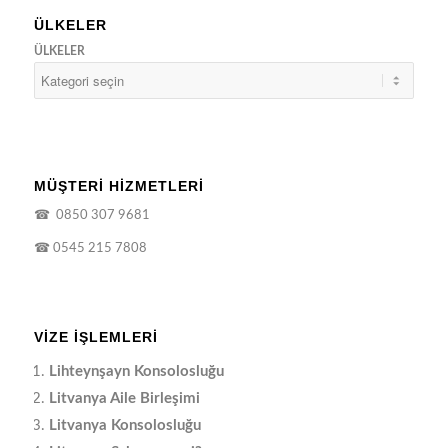
ÜLKELER
ÜLKELER
MÜŞTERİ HİZMETLERİ
☎
0850 307 9681
☎
0545 215 7808
VIZE İŞLEMLERI
Lihteynşayn Konsolosluğu
Litvanya Aile Birleşimi
Litvanya Konsolosluğu