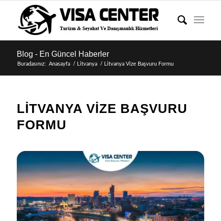
Blog - En Güncel Haberler
Buradasınız:
Anasayfa
/
Litvanya
/
Litvanya Vize Başvuru Formu
LITVANYA VIZE BAŞVURU
FORMU