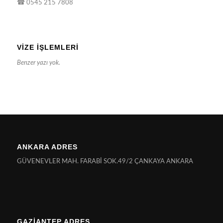
☎
0545 215 7808
VIZE İŞLEMLERI
Benzer yazı yok.
ANKARA ADRES
GÜVENEVLER MAH. FARABİ SOK.49/2 ÇANKAYA ANKARA
GAZİANTEP ADRES