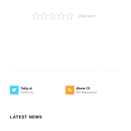
Oyla! post
Takip et
Abone Ol
Twitter'da
RSS Beslemesine
LATEST NEWS