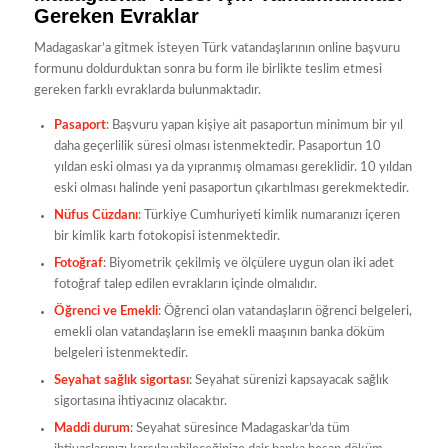
Gereken Evraklar
Madagaskar’a gitmek isteyen Türk vatandaşlarının online başvuru
formunu doldurduktan sonra bu form ile birlikte teslim etmesi
gereken farklı evraklarda bulunmaktadır.
Pasaport
: Başvuru yapan kişiye ait pasaportun minimum bir yıl
daha geçerlilik süresi olması istenmektedir. Pasaportun 10
yıldan eski olması ya da yıpranmış olmaması gereklidir. 10 yıldan
eski olması halinde yeni pasaportun çıkartılması gerekmektedir.
Nüfus Cüzdanı
: Türkiye Cumhuriyeti kimlik numaranızı içeren
bir kimlik kartı fotokopisi istenmektedir.
Fotoğraf
: Biyometrik çekilmiş ve ölçülere uygun olan iki adet
fotoğraf talep edilen evrakların içinde olmalıdır.
Öğrenci ve Emekli
: Öğrenci olan vatandaşların öğrenci belgeleri,
emekli olan vatandaşların ise emekli maaşının banka döküm
belgeleri istenmektedir.
Seyahat sağlık sigortası
: Seyahat sürenizi kapsayacak sağlık
sigortasına ihtiyacınız olacaktır.
Maddi durum
: Seyahat süresince Madagaskar’da tüm