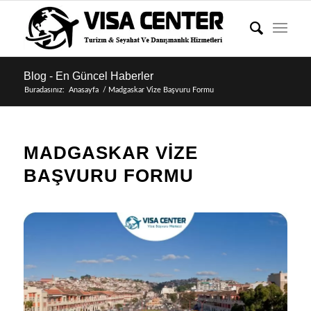
Blog - En Güncel Haberler
Buradasınız:
Anasayfa
/
Madgaskar Vize Başvuru Formu
MADGASKAR VIZE
BAŞVURU FORMU