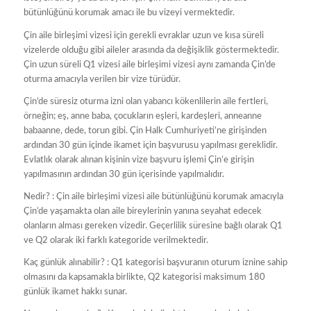
bütünlüğünü korumak amacı ile bu vizeyi vermektedir.
Çin aile birleşimi vizesi için gerekli evraklar uzun ve kısa süreli
vizelerde olduğu gibi aileler arasında da değişiklik göstermektedir.
Çin uzun süreli Q1 vizesi aile birleşimi vizesi aynı zamanda Çin’de
oturma amacıyla verilen bir vize türüdür.
Çin’de süresiz oturma izni olan yabancı kökenlilerin aile fertleri,
örneğin; eş, anne baba, çocukların eşleri, kardeşleri, anneanne
babaanne, dede, torun gibi. Çin Halk Cumhuriyeti’ne girişinden
ardından 30 gün içinde ikamet için başvurusu yapılması gereklidir.
Evlatlık olarak alınan kişinin vize başvuru işlemi Çin’e girişin
yapılmasının ardından 30 gün içerisinde yapılmalıdır.
Nedir? : Çin aile birleşimi vizesi aile bütünlüğünü korumak amacıyla
Çin’de yaşamakta olan aile bireylerinin yanına seyahat edecek
olanların alması gereken vizedir. Geçerlilik süresine bağlı olarak Q1
ve Q2 olarak iki farklı kategoride verilmektedir.
Kaç günlük alınabilir? : Q1 kategorisi başvuranın oturum iznine sahip
olmasını da kapsamakla birlikte, Q2 kategorisi maksimum 180
günlük ikamet hakkı sunar.