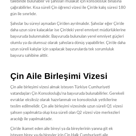
talebinde bulunabilir ve şahısları mülakat için konsolosluk binasına
çağırabilirler. Kısa süreli Çin öğrenci vizesi ile Çin’de kalış süresi 180
gün ile sınırlıdır.
Şahıslar bu süreyi aşmadan Çin’den ayrılmalıdır. Şahıslar eğer Çin’de
daha uzun süre kalacaklar ise Çin’deki yerel emniyet müdürlüklerine
başvuruda bulunmalıdır. Başvuruda bulunulan yerel emniyet güçleri
olumlu ya da olumsuz olarak şahıslara dönüş yapabilirler. Çin’de daha
uzun süreli kalışlar için yapılacak başvurularda tek sorumluluk
başvuru sahibine aittir.
Çin Aile Birleşimi Vizesi
Çin aile birleşimi vizesi almak isteyen Türkiye Cumhuriyeti
vatandaşları Çin Konsolosluğu’na başvuruda bulunabilirler. Gerekeli
evraklar eksiksiz olarak hazırlanmalı ve konsolosluk yetkilerine
teslim edilmelidir. Çin aile birleşimi vizesinde uzun süreli Q1 vizesi
şahsen yapılmakta olup kısa süreli olan Q2 vizesi vize merkezleri
aracılığı ile yapılmaktadır.
Çin’de ikamet eden aile bireyi ya da bireylerinin yanına git ek
isteyen birey ya da bireyler için Çin Halk Cumhuriyeti aile