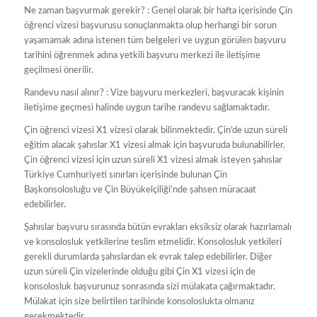
Ne zaman başvurmak gerekir? : Genel olarak bir hafta içerisinde Çin
öğrenci vizesi başvurusu sonuçlanmakta olup herhangi bir sorun
yaşamamak adına istenen tüm belgeleri ve uygun görülen başvuru
tarihini öğrenmek adına yetkili başvuru merkezi ile iletişime
geçilmesi önerilir.
Randevu nasıl alınır? : Vize başvuru merkezleri, başvuracak kişinin
iletişime geçmesi halinde uygun tarihe randevu sağlamaktadır.
Çin öğrenci vizesi X1 vizesi olarak bilinmektedir. Çin’de uzun süreli
eğitim alacak şahıslar X1 vizesi almak için başvuruda bulunabilirler.
Çin öğrenci vizesi için uzun süreli X1 vizesi almak isteyen şahıslar
Türkiye Cumhuriyeti sınırları içerisinde bulunan Çin
Başkonsolosluğu ve Çin Büyükelçiliği’nde şahsen müracaat
edebilirler.
Şahıslar başvuru sırasında bütün evrakları eksiksiz olarak hazırlamalı
ve konsolosluk yetkilerine teslim etmelidir. Konsolosluk yetkileri
gerekli durumlarda şahıslardan ek evrak talep edebilirler. Diğer
uzun süreli Çin vizelerinde olduğu gibi Çin X1 vizesi için de
konsolosluk başvurunuz sonrasında sizi mülakata çağırmaktadır.
Mülakat için size belirtilen tarihinde konsoloslukta olmanız
gerekmektedir.