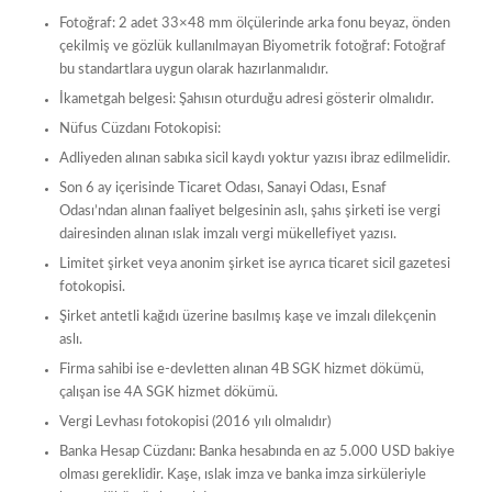
Fotoğraf: 2 adet 33×48 mm ölçülerinde arka fonu beyaz, önden
çekilmiş ve gözlük kullanılmayan Biyometrik fotoğraf: Fotoğraf
bu standartlara uygun olarak hazırlanmalıdır.
İkametgah belgesi: Şahısın oturduğu adresi gösterir olmalıdır.
Nüfus Cüzdanı Fotokopisi:
Adliyeden alınan sabıka sicil kaydı yoktur yazısı ibraz edilmelidir.
Son 6 ay içerisinde Ticaret Odası, Sanayi Odası, Esnaf
Odası’ndan alınan faaliyet belgesinin aslı, şahıs şirketi ise vergi
dairesinden alınan ıslak imzalı vergi mükellefiyet yazısı.
Limitet şirket veya anonim şirket ise ayrıca ticaret sicil gazetesi
fotokopisi.
Şirket antetli kağıdı üzerine basılmış kaşe ve imzalı dilekçenin
aslı.
Firma sahibi ise e-devletten alınan 4B SGK hizmet dökümü,
çalışan ise 4A SGK hizmet dökümü.
Vergi Levhası fotokopisi (2016 yılı olmalıdır)
Banka Hesap Cüzdanı: Banka hesabında en az 5.000 USD bakiye
olması gereklidir. Kaşe, ıslak imza ve banka imza sirküleriyle