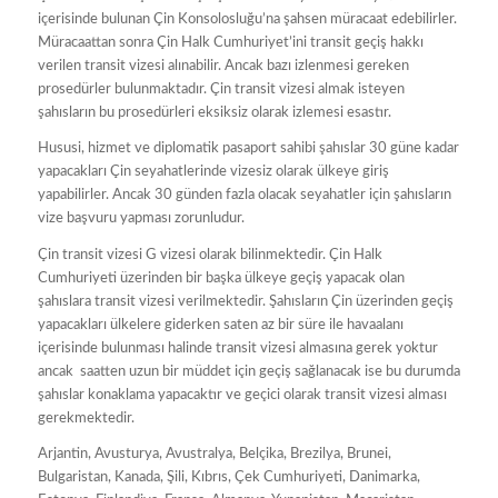
içerisinde bulunan Çin Konsolosluğu’na şahsen müracaat edebilirler.
Müracaattan sonra Çin Halk Cumhuriyet’ini transit geçiş hakkı
verilen transit vizesi alınabilir. Ancak bazı izlenmesi gereken
prosedürler bulunmaktadır. Çin transit vizesi almak isteyen
şahısların bu prosedürleri eksiksiz olarak izlemesi esastır.
Hususi, hizmet ve diplomatik pasaport sahibi şahıslar 30 güne kadar
yapacakları Çin seyahatlerinde vizesiz olarak ülkeye giriş
yapabilirler. Ancak 30 günden fazla olacak seyahatler için şahısların
vize başvuru yapması zorunludur.
Çin transit vizesi G vizesi olarak bilinmektedir. Çin Halk
Cumhuriyeti üzerinden bir başka ülkeye geçiş yapacak olan
şahıslara transit vizesi verilmektedir. Şahısların Çin üzerinden geçiş
yapacakları ülkelere giderken saten az bir süre ile havaalanı
içerisinde bulunması halinde transit vizesi almasına gerek yoktur
ancak saatten uzun bir müddet için geçiş sağlanacak ise bu durumda
şahıslar konaklama yapacaktır ve geçici olarak transit vizesi alması
gerekmektedir.
Arjantin, Avusturya, Avustralya, Belçika, Brezilya, Brunei,
Bulgaristan, Kanada, Şili, Kıbrıs, Çek Cumhuriyeti, Danimarka,