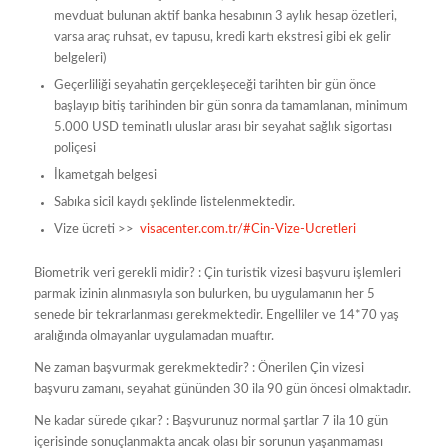
mevduat bulunan aktif banka hesabının 3 aylık hesap özetleri,
varsa araç ruhsat, ev tapusu, kredi kartı ekstresi gibi ek gelir
belgeleri)
Geçerliliği seyahatin gerçekleşeceği tarihten bir gün önce
başlayıp bitiş tarihinden bir gün sonra da tamamlanan, minimum
5.000 USD teminatlı uluslar arası bir seyahat sağlık sigortası
poliçesi
İkametgah belgesi
Sabıka sicil kaydı şeklinde listelenmektedir.
Vize ücreti >>
visacenter.com.tr/#Cin-Vize-Ucretleri
Biometrik veri gerekli midir? : Çin turistik vizesi başvuru işlemleri
parmak izinin alınmasıyla son bulurken, bu uygulamanın her 5
senede bir tekrarlanması gerekmektedir. Engelliler ve 14*70 yaş
aralığında olmayanlar uygulamadan muaftır.
Ne zaman başvurmak gerekmektedir? : Önerilen Çin vizesi
başvuru zamanı, seyahat gününden 30 ila 90 gün öncesi olmaktadır.
Ne kadar sürede çıkar? : Başvurunuz normal şartlar 7 ila 10 gün
içerisinde sonuçlanmakta ancak olası bir sorunun yaşanmaması