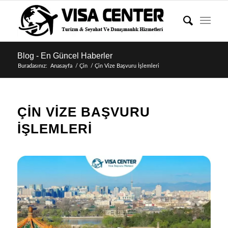
Blog - En Güncel Haberler
Buradasınız:
Anasayfa
/
Çin
/
Çin Vize Başvuru İşlemleri
ÇIN VIZE BAŞVURU
İŞLEMLERI