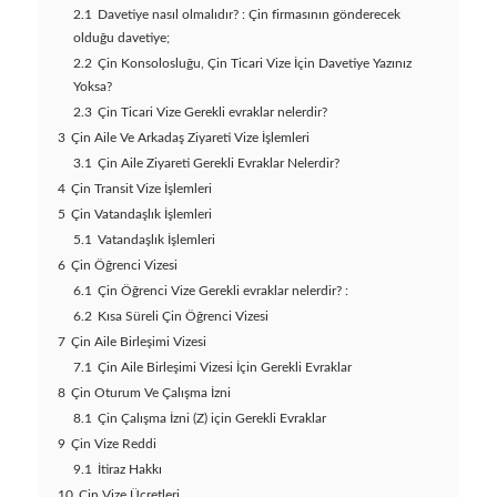
2.1
Davetiye nasıl olmalıdır? : Çin firmasının gönderecek
olduğu davetiye;
2.2
Çin Konsolosluğu, Çin Ticari Vize İçin Davetiye Yazınız
Yoksa?
2.3
Çin Ticari Vize Gerekli evraklar nelerdir?
3
Çin Aile Ve Arkadaş Ziyareti Vize İşlemleri
3.1
Çin Aile Ziyareti Gerekli Evraklar Nelerdir?
4
Çin Transit Vize İşlemleri
5
Çin Vatandaşlık İşlemleri
5.1
Vatandaşlık İşlemleri
6
Çin Öğrenci Vizesi
6.1
Çin Öğrenci Vize Gerekli evraklar nelerdir? :
6.2
Kısa Süreli Çin Öğrenci Vizesi
7
Çin Aile Birleşimi Vizesi
7.1
Çin Aile Birleşimi Vizesi İçin Gerekli Evraklar
8
Çin Oturum Ve Çalışma İzni
8.1
Çin Çalışma İzni (Z) için Gerekli Evraklar
9
Çin Vize Reddi
9.1
İtiraz Hakkı
10
Çin Vize Ücretleri