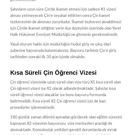
Şahısların uzun süre Çin’de ikamet etmesi için sadece X1 vizesi
alması yetmeyecek Çin’e seyahat ettikten sonra Çin kamet
tezkeresinin de alınması zorunludur. İkamet tezkeresi alınabilmesi
için Çin’de ikamet ettiğiniz yerin ilçe düzeyinin üzerinde olan Yerel
Halk Hükümet Emniyet Müdürlüğü’ne gitmeniz gerekmektedir.
Yasal oturum hakkı için müdürlüğün hudut giriş ve çıkış idari
şubesine başvuruda bulunmalısınız. Başvuru tarihiniz Çin’e giriş
tarihinden sonraki ilk 30 gün içinde olmalıdır.
Kısa Süreli Çin Öğrenci Vizesi
Çin öğrenci vizesinde uzun süreli olan vize türü X1 kısa süreli olan
Çin öğrenci vizesi ise X2 olarak adlandırılmaktadır. Şahıslar kısa
süreli öğrenci vizesi alacaklar ise bunu başvuru formunda
belirtmelidir. Kısa süreli X2 Çin öğrenci vizesi için de bazı
prosedürler işlenmektedir.
180 günlük zaman dilimini aşmadan görülecek olan eğitim süresini
kapsayan X2 vizesinin başvurusu vize merkezleri aracılığı ile
alınmaktadır. Konsolosluk yetkileri gerekli durumlarda ek evrak