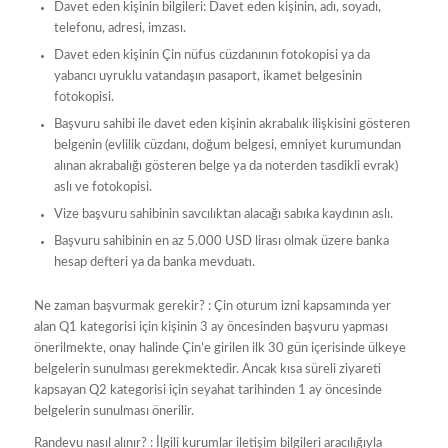
Davet eden kişinin bilgileri: Davet eden kişinin, adı, soyadı,
telefonu, adresi, imzası.
Davet eden kişinin Çin nüfus cüzdanının fotokopisi ya da
yabancı uyruklu vatandaşın pasaport, ikamet belgesinin
fotokopisi.
Başvuru sahibi ile davet eden kişinin akrabalık ilişkisini gösteren
belgenin (evlilik cüzdanı, doğum belgesi, emniyet kurumundan
alınan akrabalığı gösteren belge ya da noterden tasdikli evrak)
aslı ve fotokopisi.
Vize başvuru sahibinin savcılıktan alacağı sabıka kaydının aslı.
Başvuru sahibinin en az 5.000 USD lirası olmak üzere banka
hesap defteri ya da banka mevduatı.
Ne zaman başvurmak gerekir? : Çin oturum izni kapsamında yer
alan Q1 kategorisi için kişinin 3 ay öncesinden başvuru yapması
önerilmekte, onay halinde Çin’e girilen ilk 30 gün içerisinde ülkeye
belgelerin sunulması gerekmektedir. Ancak kısa süreli ziyareti
kapsayan Q2 kategorisi için seyahat tarihinden 1 ay öncesinde
belgelerin sunulması önerilir.
Randevu nasıl alınır? : İlgili kurumlar iletişim bilgileri aracılığıyla