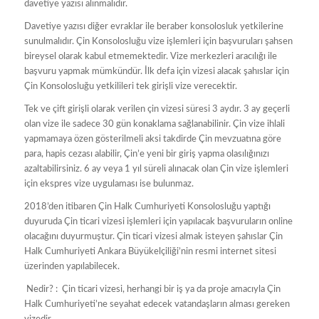
davetiye yazısı alınmalıdır.
Davetiye yazısı diğer evraklar ile beraber konsolosluk yetkilerine
sunulmalıdır. Çin Konsolosluğu vize işlemleri için başvuruları şahsen
bireysel olarak kabul etmemektedir. Vize merkezleri aracılığı ile
başvuru yapmak mümkündür. İlk defa için vizesi alacak şahıslar için
Çin Konsolosluğu yetkilileri tek girişli vize verecektir.
Tek ve çift girişli olarak verilen çin vizesi süresi 3 aydır. 3 ay geçerli
olan vize ile sadece 30 gün konaklama sağlanabilinir. Çin vize ihlali
yapmamaya özen gösterilmeli aksi takdirde Çin mevzuatına göre
para, hapis cezası alabilir, Çin’e yeni bir giriş yapma olasılığınızı
azaltabilirsiniz. 6 ay veya 1 yıl süreli alınacak olan Çin vize işlemleri
için ekspres vize uygulaması ise bulunmaz.
2018’den itibaren Çin Halk Cumhuriyeti Konsolosluğu yaptığı
duyuruda Çin ticari vizesi işlemleri için yapılacak başvuruların online
olacağını duyurmuştur. Çin ticari vizesi almak isteyen şahıslar Çin
Halk Cumhuriyeti Ankara Büyükelçiliği’nin resmi internet sitesi
üzerinden yapılabilecek.
Nedir? : Çin ticari vizesi, herhangi bir iş ya da proje amacıyla Çin
Halk Cumhuriyeti’ne seyahat edecek vatandaşların alması gereken