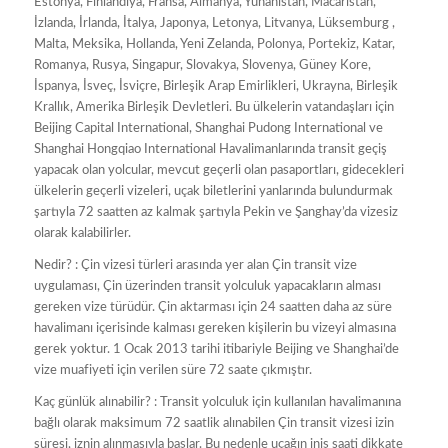
Estonya, Finlandiya, Fransa, Almanya, Yunanistan, Macaristan,
İzlanda, İrlanda, İtalya, Japonya, Letonya, Litvanya, Lüksemburg ,
Malta, Meksika, Hollanda, Yeni Zelanda, Polonya, Portekiz, Katar,
Romanya, Rusya, Singapur, Slovakya, Slovenya, Güney Kore,
İspanya, İsveç, İsviçre, Birleşik Arap Emirlikleri, Ukrayna, Birleşik
Krallık, Amerika Birleşik Devletleri. Bu ülkelerin vatandaşları için
Beijing Capital International, Shanghai Pudong International ve
Shanghai Hongqiao International Havalimanlarında transit geçiş
yapacak olan yolcular, mevcut geçerli olan pasaportları, gidecekleri
ülkelerin geçerli vizeleri, uçak biletlerini yanlarında bulundurmak
şartıyla 72 saatten az kalmak şartıyla Pekin ve Şanghay’da vizesiz
olarak kalabilirler.
Nedir? : Çin vizesi türleri arasında yer alan Çin transit vize
uygulaması, Çin üzerinden transit yolculuk yapacakların alması
gereken vize türüdür. Çin aktarması için 24 saatten daha az süre
havalimanı içerisinde kalması gereken kişilerin bu vizeyi almasına
gerek yoktur. 1 Ocak 2013 tarihi itibariyle Beijing ve Shanghai’de
vize muafiyeti için verilen süre 72 saate çıkmıştır.
Kaç günlük alınabilir? : Transit yolculuk için kullanılan havalimanına
bağlı olarak maksimum 72 saatlik alınabilen Çin transit vizesi izin
süresi, iznin alınmasıyla başlar. Bu nedenle uçağın iniş saati dikkate