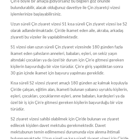
Çin’e böyle bir amaçla gidiyorsanız bu bilgileri göz önünde
bulundurabilir, alacak olduğunuz davetiye ile Çin ziyaretçi vizesi
işlemlerinize başlayabilirsiniz.
Uzun süreli Çin ziyaret vizesi S1 kısa süreli Çin ziyaret vizesi ise S2
olarak adlandırılmaktadır. Çin’de ikamet eden aile, akraba, arkadaş
ziyareti bu vizeler ile yapılabilmektedir.
S1 vizesi olan uzun süreli Çin ziyaret vizesinde 180 günden fazla
ikamet eden şahısların anneleri, babaları, eşleri, on sekiz yaşın
altındaki çocukları ya da özel bir durum için Çin’e gitmesi gereken
kişilerin başvurduğu bir vize türüdür. Çin’e giriş yapıldıktan sonra
30 gün içinde ikamet için başvuru yapılması gereklidir.
Kısa süreli S2 vizesi ziyaret amaçlı 180 günden az kalmak koşuluyla
Çin’de çalışan, eğitim alan, ikameti bulunan yabancı uyruklu kişilerin,
eşleri, çocukları, çocuklarının eşleri, anne babaları, kardeşleri ya da
özel bir iş için Çin’e gitmesi gereken kişilerin başvurduğu bir vize
türüdür.
S2 ziyaret vizesi sahibi olabilmek için Çin’de bulunan ve ziyaret
edilecek kişiden davet mektubu gerekmektedir. Davet
mektubunun temin edilmemesi durumunda vize alınma ihtimali
bulunmamaktadır. Uzun süreli ve kısa süreli ziyaret vizesi için Çin’de