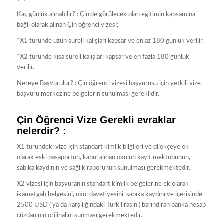
Kaç günlük alınabilir? : Çin’de görülecek olan eğitimin kapsamına
bağlı olarak alınan Çin öğrenci vizesi;
*X1 türünde uzun süreli kalışları kapsar ve en az 180 günlük verilir.
*X2 türünde kısa süreli kalışları kapsar ve en fazla 180 günlük
verilir.
Nereye Başvurulur? : Çin öğrenci vizesi başvurusu için yetkili vize
başvuru merkezine belgelerin sunulması gereklidir.
Çin Öğrenci Vize Gerekli evraklar
nelerdir? :
X1 türündeki vize için standart kimlik bilgileri ve dilekçeye ek
olarak eski pasaportun, kabul alınan okulun kayıt mektubunun,
sabıka kaydının ve sağlık raporunun sunulması gerekmektedir.
X2 vizesi için başvuranın standart kimlik belgelerine ek olarak
ikametgah belgesini, okul davetiyesini, sabıka kaydını ve içerisinde
2500 USD ( ya da karşılığındaki Türk lirasını) barındıran banka hesap
cüzdanının orijinalini sunması gerekmektedir.