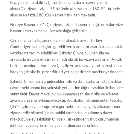
Kaç günlük alınabilir? : Çin’de bulunan yakının davetiyesi ile
alınan Çin ziyaret vizesi S1 türünde alınırsa en az 180, S2 türünde
alınırsa en fazla 180 gün ikamet hakkı tanımaktadır.
Nereye Başvurulur? : Çin ziyaret vizesi başvurusu için en yakın vize
başvuru merkezine ve Konsolosluğa gidilebilir.
Çin aile ve arkadaş ziyareti vizesi almak isteyen Türkiye
Cumhuriyeti vatandaşları gerekli evrakları hazırlayarak konsolosluk
yetkilerine teslim edebilirler. Şahıslar Çin’de bulunan aile ve
arkadaşlarını ziyaret etmek amaçlı olarak bu vizeyi alabilirler. Ancak
belirli prosedürler vardır ve Çin aile ve arkadaş ziyareti vizesi almak
isteyen şahıslar bu prosedürleri yerine getirmek mecburiyetindedir.
Şahıslar Çin’de yanına gidecekleri aile ya da arkadaşlarından aldıkları
davet mektubunu konsolosluk yetkilerine diğer evraklar ile beraber
sunmalıdır. Davet mektubu bulunmayan şahısların aile ve arkadaş
ziyareti vizesi onaylanmayacaktır. Akrabalık ilişkisinin noter tasdiki,
Çin’de çalışan yahut öğrenim görmekte olan veya iş arkadaşlarının
ziyaret edilebilmesi için ev sahibi tarafından imzalanmış davet
mektubu ve ev sahibinin Çin’de ki şirketinden yahut kurumundan
istihdam veya öğrenim belgesinin alınması zorunludur.