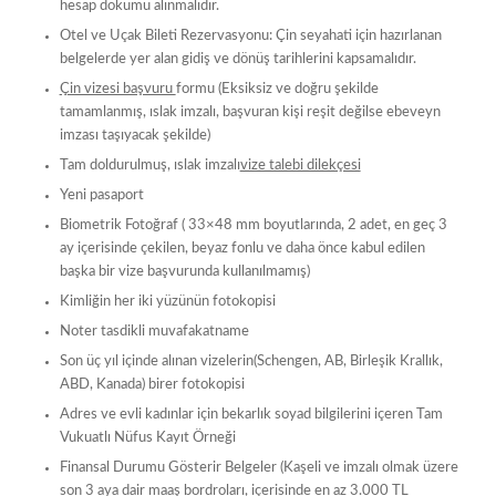
hesap dökümü alınmalıdır.
Otel ve Uçak Bileti Rezervasyonu: Çin seyahati için hazırlanan
belgelerde yer alan gidiş ve dönüş tarihlerini kapsamalıdır.
Çin vizesi başvuru
formu (Eksiksiz ve doğru şekilde
tamamlanmış, ıslak imzalı, başvuran kişi reşit değilse ebeveyn
imzası taşıyacak şekilde)
Tam doldurulmuş, ıslak imzalı
vize talebi dilekçesi
Yeni pasaport
Biometrik Fotoğraf ( 33×48 mm boyutlarında, 2 adet, en geç 3
ay içerisinde çekilen, beyaz fonlu ve daha önce kabul edilen
başka bir vize başvurunda kullanılmamış)
Kimliğin her iki yüzünün fotokopisi
Noter tasdikli muvafakatname
Son üç yıl içinde alınan vizelerin(Schengen, AB, Birleşik Krallık,
ABD, Kanada) birer fotokopisi
Adres ve evli kadınlar için bekarlık soyad bilgilerini içeren Tam
Vukuatlı Nüfus Kayıt Örneği
Finansal Durumu Gösterir Belgeler (Kaşeli ve imzalı olmak üzere
son 3 aya dair maaş bordroları, içerisinde en az 3.000 TL