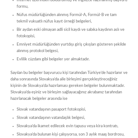
İnternet üzerinden doldurulmuş ve İngilizce hazırlanmış başvuru
formu,
Nüfus müdürlüğünden alınmış Formül-A, Formül-B ve tam
tekmil vukuatlı nüfus kayıt örneği belgeleri,
Bir aydan eski olmayan adli sicil kaydı ve sabıka kaydının aslı ve
fotokopisi,
Emniyet müdürlüğünden yurtdışı giriş çıkışları gösteren şekilde
alınmış protokol belgesi,
Evlilik cüzdanı gibi belgeler yer almaktadır.
Sayılan bu belgeler başvurucu kişi tarafından Türkiye’de hazırlanır ve
daha sonrasında Slovakya’da aile birleşimi gerçekleştireceğiniz
kişinin de Slovakya’da hazırlaması gereken belgeler bulunmaktadır.
Slovakya’da eşiniz ve birleşim sağlayacağınız akrabanız tarafından
hazırlanacak belgeler arasında ise
Slovak vatandaşının pasaport fotokopisi,
Slovak vatandaşının vatandaşlık belgesi,
Slovakya’da ikamet edilecek evin tapusu veya kira kontratı,
Slovakya’da bulunan kişi çalışıyorsa, son 3 aylık maaş bordrosu,