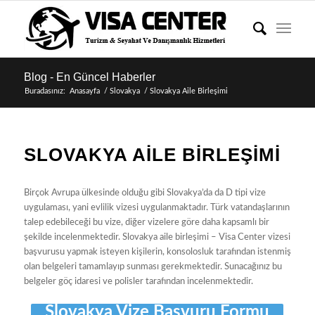
Blog - En Güncel Haberler
Buradasınız:
Anasayfa
/
Slovakya
/
Slovakya Aile Birleşimi
SLOVAKYA AILE BIRLEŞIMI
Birçok Avrupa ülkesinde olduğu gibi Slovakya’da da D tipi vize
uygulaması, yani evlilik vizesi uygulanmaktadır. Türk vatandaşlarının
talep edebileceği bu vize, diğer vizelere göre daha kapsamlı bir
şekilde incelenmektedir. Slovakya aile birleşimi – Visa Center vizesi
başvurusu yapmak isteyen kişilerin, konsolosluk tarafından istenmiş
olan belgeleri tamamlayıp sunması gerekmektedir. Sunacağınız bu
belgeler göç idaresi ve polisler tarafından incelenmektedir.
Slovakya Vize Başvuru Formu