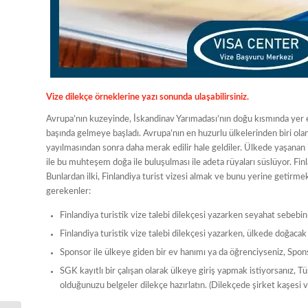
Vize dilekçe örneklerine yazı sonunda ulaşabilirsiniz.
Avrupa’nın kuzeyinde, İskandinav Yarımadası’nın doğu kısmında yer ed
başında gelmeye başladı. Avrupa’nın en huzurlu ülkelerinden biri olan 
yayılmasından sonra daha merak edilir hale geldiler. Ülkede yaşanan i
ile bu muhteşem doğa ile buluşulması ile adeta rüyaları süslüyor. Finl
Bunlardan ilki, Finlandiya turist vizesi almak ve bunu yerine getirmek
gerekenler:
Finlandiya turistik vize talebi dilekçesi yazarken seyahat sebebiniz
Finlandiya turistik vize talebi dilekçesi yazarken, ülkede doğacak m
Sponsor ile ülkeye giden bir ev hanımı ya da öğrenciyseniz, Spons
SGK kayıtlı bir çalışan olarak ülkeye giriş yapmak istiyorsanız, Tür
olduğunuzu belgeler dilekçe hazırlatın. (Dilekçede şirket kaşesi ve