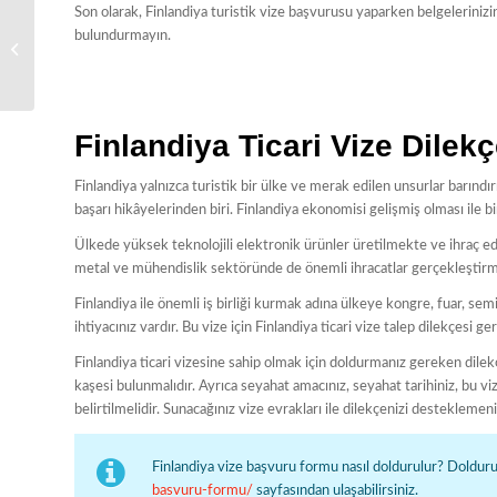
Son olarak, Finlandiya turistik vize başvurusu yaparken belgelerinizi
bulundurmayın.
Fildişi Sahilleri Vize
Dilekçe Örneği
Finlandiya Ticari Vize Dilek
Finlandiya yalnızca turistik bir ülke ve merak edilen unsurlar barın
başarı hikâyelerinden biri. Finlandiya ekonomisi gelişmiş olması ile 
Ülkede yüksek teknolojili elektronik ürünler üretilmekte ve ihraç ed
metal ve mühendislik sektöründe de önemli ihracatlar gerçekleştir
Finlandiya ile önemli iş birliği kurmak adına ülkeye kongre, fuar, semin
ihtiyacınız vardır. Bu vize için Finlandiya ticari vize talep dilekçesi ger
Finlandiya ticari vizesine sahip olmak için doldurmanız gereken dilekçed
kaşesi bulunmalıdır. Ayrıca seyahat amacınız, seyahat tarihiniz, bu v
belirtilmelidir. Sunacağınız vize evrakları ile dilekçenizi destekleme
Finlandiya vize başvuru formu nasıl doldurulur? Doldur
basvuru-formu/
sayfasından ulaşabilirsiniz.