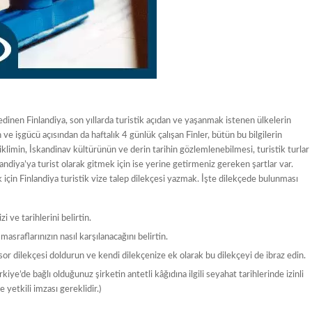
inen Finlandiya, son yıllarda turistik açıdan ve yaşanmak istenen ülkelerin
ve işgücü açısından da haftalık 4 günlük çalışan Finler, bütün bu bilgilerin
klimin, İskandinav kültürünün ve derin tarihin gözlemlenebilmesi, turistik turlar
andiya’ya turist olarak gitmek için ise yerine getirmeniz gereken şartlar var.
 için Finlandiya turistik vize talep dilekçesi yazmak. İşte dilekçede bulunması
i ve tarihlerini belirtin.
asraflarınızın nasıl karşılanacağını belirtin.
or dilekçesi doldurun ve kendi dilekçenize ek olarak bu dilekçeyi de ibraz edin.
kiye’de bağlı olduğunuz şirketin antetli kâğıdına ilgili seyahat tarihlerinde izinli
 yetkili imzası gereklidir.)