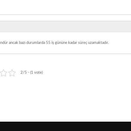
gündür ancak bazı durumlarda 55 iş gününe kadar süreç uzamaktadır.
2/5 - (1 vote)