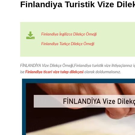
Finlandiya Turistik Vize Dil
Finlandiya İngilizce Dilekçe Örneği
Finlandiya Türkçe Dilekçe Örneği
FİNLANDİYA Vize Dilekçe Örneği,Finlandiya turistik vize ihtiyaçlarınız 
ise
Finlandiya ticari vize talep dilekçesi
olarak doldurmalısınız.