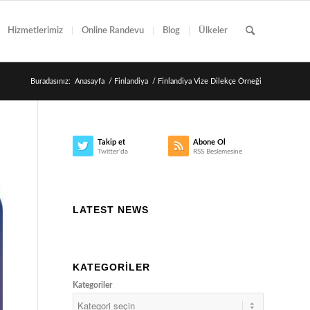
Hizmetlerimiz
Online Randevu
Blog
Ülkeler
Buradasınız:
Anasayfa
/
Finlandiya
/
Finlandiya Vize Dilekçe Örneği
Takip et
Abone Ol
Twitter'da
RSS Beslemesine
LATEST NEWS
KATEGORILER
Kategoriler