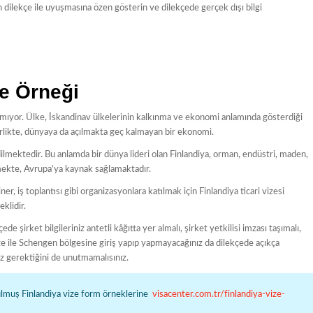
n dilekçe ile uyuşmasına özen gösterin ve dilekçede gerçek dışı bilgi
çe Örneği
dırmıyor. Ülke, İskandinav ülkelerinin kalkınma ve ekonomi anlamında gösterdiği
birlikte, dünyaya da açılmakta geç kalmayan bir ekonomi.
ilmektedir. Bu anlamda bir dünya lideri olan Finlandiya, orman, endüstri, maden,
mekte, Avrupa’ya kaynak sağlamaktadır.
er, iş toplantısı gibi organizasyonlara katılmak için Finlandiya ticari vizesi
eklidir.
e şirket bilgileriniz antetli kâğıtta yer almalı, şirket yetkilisi imzası taşımalı,
ize ile Schengen bölgesine giriş yapıp yapmayacağınız da dilekçede açıkça
niz gerektiğini de unutmamalısınız.
ulmuş Finlandiya vize form örneklerine
visacenter.com.tr/finlandiya-vize-