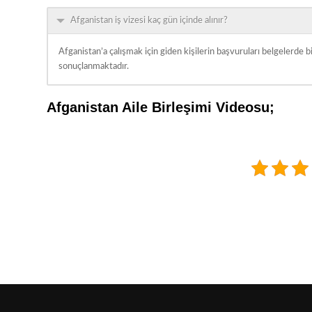
Afganistan iş vizesi kaç gün içinde alınır?
Afganistan’a çalışmak için giden kişilerin başvuruları belgelerde 
sonuçlanmaktadır.
Afganistan Aile Birleşimi Videosu;