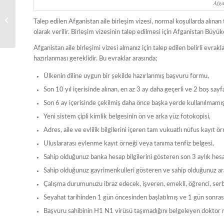
Afga
Avusturya Konsolosluğu
Talep edilen Afganistan aile birleşim vizesi, normal koşullarda alına
olarak verilir. Birleşim vizesinin talep edilmesi için Afganistan Büy
Afganistan aile birleşimi vizesi almanız için talep edilen belirli evr
hazırlanması gereklidir. Bu evraklar arasında;
Ülkenin diline uygun bir şekilde hazırlanmış başvuru formu,
Son 10 yıl içerisinde alınan, en az 3 ay daha geçerli ve 2 boş sayf
Son 6 ay içerisinde çekilmiş daha önce başka yerde kullanılmamı
Yeni sistem çipli kimlik belgesinin ön ve arka yüz fotokopisi,
Adres, aile ve evlilik bilgilerini içeren tam vukuatlı nüfus kayıt ör
Uluslararası evlenme kayıt örneği veya tanıma tenfiz belgesi,
Sahip olduğunuz banka hesap bilgilerini gösteren son 3 aylık he
Sahip olduğunuz gayrimenkulleri gösteren ve sahip olduğunuz araç
Çalışma durumunuzu ibraz edecek, işveren, emekli, öğrenci, serb
Seyahat tarihinden 1 gün öncesinden başlatılmış ve 1 gün sonras
Başvuru sahibinin H1 N1 virüsü taşımadığını belgeleyen doktor