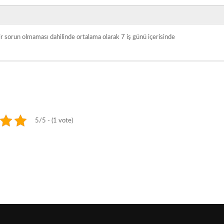
bir sorun olmaması dahilinde ortalama olarak 7 iş günü içerisinde
5/5 - (1 vote)