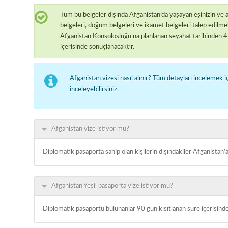
Tüm bu belgeler dışında Afganistan’da yaşayan eşinizin ve 
belgeleri, doğum belgeleri ve ikamet belgeleri talep edilme
Afganistan Konsolosluğu’na planlanan seyahat tarihinden 4 
içerisinde sonuçlanacaktır.
Afganistan vizesi nasıl alınır? Tüm detayları incelemek i
inceleyebilirsiniz.
Afganistan vize istiyor mu?
Diplomatik pasaporta sahip olan kişilerin dışındakiler Afganistan’
Afganistan Yesil pasaporta vize istiyor mu?
Diplomatik pasaportu bulunanlar 90 gün kısıtlanan süre içerisinde 