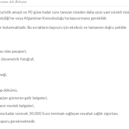
nistan Aile Birleşimi
n turistik amaçlı ve 90 güne kadar süre tanıyan vizeden daha uzun yani sürekli viz
ükelçiliği’ne veya Afganistan Konsolosluğu’na başvurmanız gereklidir.
aklar bulunmaktadır. Bu evrakların başvuru için eksiksiz ve tamamen doğru şekilde
ası olan pasaport,
ş biyometrik fotoğraf,
neği,
sap dökümü,
ları gösteren gelir belgeleri,
est meslek belgeleri,
ına kadar sürecek 30.000 Euro teminatı sağlayan seyahat sağlık sigortası,
 raporu gerekmektedir.