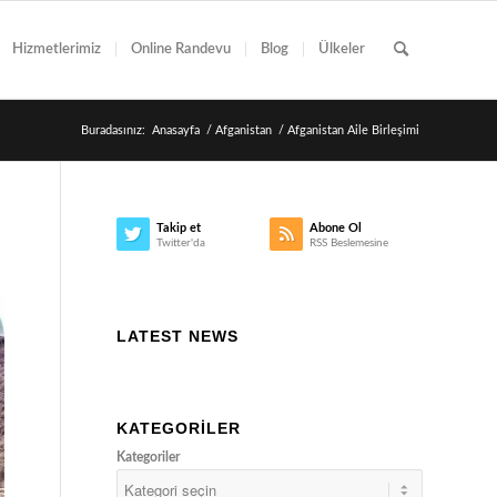
Hizmetlerimiz
Online Randevu
Blog
Ülkeler
Buradasınız:
Anasayfa
/
Afganistan
/
Afganistan Aile Birleşimi
Takip et
Abone Ol
Twitter'da
RSS Beslemesine
LATEST NEWS
KATEGORILER
Kategoriler