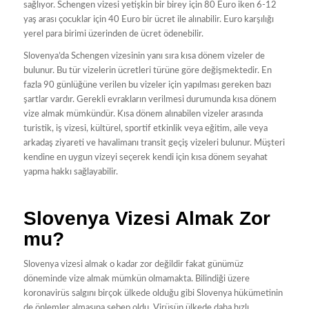
sağlıyor. Schengen vizesi yetişkin bir birey için 80 Euro iken 6-12
yaş arası çocuklar için 40 Euro bir ücret ile alınabilir. Euro karşılığı
yerel para birimi üzerinden de ücret ödenebilir.
Slovenya’da Schengen vizesinin yanı sıra kısa dönem vizeler de
bulunur. Bu tür vizelerin ücretleri türüne göre değişmektedir. En
fazla 90 günlüğüne verilen bu vizeler için yapılması gereken bazı
şartlar vardır. Gerekli evrakların verilmesi durumunda kısa dönem
vize almak mümkündür. Kısa dönem alınabilen vizeler arasında
turistik, iş vizesi, kültürel, sportif etkinlik veya eğitim, aile veya
arkadaş ziyareti ve havalimanı transit geçiş vizeleri bulunur. Müşteri
kendine en uygun vizeyi seçerek kendi için kısa dönem seyahat
yapma hakkı sağlayabilir.
Slovenya Vizesi Almak Zor
mu?
Slovenya vizesi almak o kadar zor değildir fakat günümüz
döneminde vize almak mümkün olmamakta. Bilindiği üzere
koronavirüs salgını birçok ülkede olduğu gibi Slovenya hükümetinin
de önlemler almasına sebep oldu. Virüsün ülkede daha hızlı