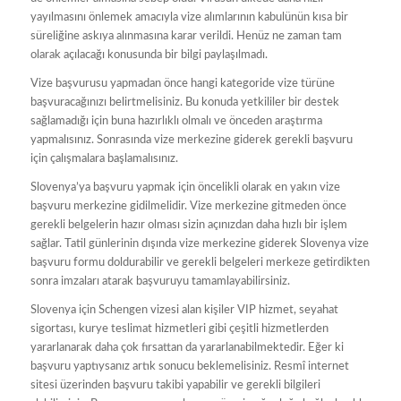
yayılmasını önlemek amacıyla vize alımlarının kabulünün kısa bir
süreliğine askıya alınmasına karar verildi. Henüz ne zaman tam
olarak açılacağı konusunda bir bilgi paylaşılmadı.
Vize başvurusu yapmadan önce hangi kategoride vize türüne
başvuracağınızı belirtmelisiniz. Bu konuda yetkililer bir destek
sağlamadığı için buna hazırlıklı olmalı ve önceden araştırma
yapmalısınız. Sonrasında vize merkezine giderek gerekli başvuru
için çalışmalara başlamalısınız.
Slovenya’ya başvuru yapmak için öncelikli olarak en yakın vize
başvuru merkezine gidilmelidir. Vize merkezine gitmeden önce
gerekli belgelerin hazır olması sizin açınızdan daha hızlı bir işlem
sağlar. Tatil günlerinin dışında vize merkezine giderek Slovenya vize
başvuru formu doldurabilir ve gerekli belgeleri merkeze getirdikten
sonra imzaları atarak başvuruyu tamamlayabilirsiniz.
Slovenya için Schengen vizesi alan kişiler VIP hizmet, seyahat
sigortası, kurye teslimat hizmetleri gibi çeşitli hizmetlerden
yararlanarak daha çok fırsattan da yararlanabilmektedir. Eğer ki
başvuru yaptıysanız artık sonucu beklemelisiniz. Resmî internet
sitesi üzerinden başvuru takibi yapabilir ve gerekli bilgileri