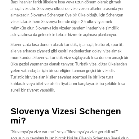
Bazı insanlar farklı ülkelere kısa veya uzun dönem olarak gitmek
amaçlı vize alır. Slovenya ülkesi de vize veren ülkeler arasında yer
almaktadır. Slovenya Schengen üye bir ülke olduğu için Schengen
vizesi alarak hem Slovenya hemde diğer 25 ülkeyi gezmek
mümkün olur. Slovenya için vizeler pandemi nedeniyle şimdilik
askıya alınsa da gelecekte tekrar hizmete açılması planlanıyor.
Slovenya’da kısa dönem olarak turistik, iş amaçlı, kültürel, sportif,
aile ve arkadaş ziyareti gibi çeşitli nedenlerden dolayı vize almak
mümkündür. Slovenya turistik vize sağlayarak kısa dönem amaçlı bir
ülke gezisi yapmanıza olanak tanıyor. Turistik vize, diğer ülkelerden
gelen vatandaşlar için bir süreliğine tanınan geçici bir vizedir.
Turistik bir vize alan kişiler seyahat acentesi ile birlikte tura
katılarak veya bilet ve otelin fiyatlarını karşılayarak bu şekilde kısa
süreli bir ziyaret yapabilir.
Slovenya Vizesi Schengen
mi?
“Slovenya’ya vize var mı?” veya “Slovenya’ya vize gerekli mi?”
sorusunun cevabını bulan birçok kişi bu ülkenin Schengen üyesi olup