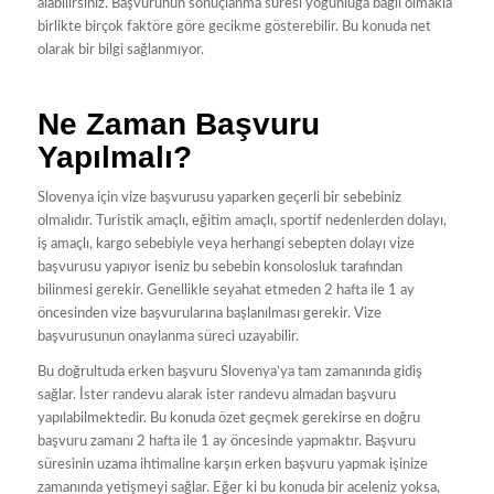
alabilirsiniz. Başvurunun sonuçlanma süresi yoğunluğa bağlı olmakla
birlikte birçok faktöre göre gecikme gösterebilir. Bu konuda net
olarak bir bilgi sağlanmıyor.
Ne Zaman Başvuru
Yapılmalı?
Slovenya için vize başvurusu yaparken geçerli bir sebebiniz
olmalıdır. Turistik amaçlı, eğitim amaçlı, sportif nedenlerden dolayı,
iş amaçlı, kargo sebebiyle veya herhangi sebepten dolayı vize
başvurusu yapıyor iseniz bu sebebin konsolosluk tarafından
bilinmesi gerekir. Genellikle seyahat etmeden 2 hafta ile 1 ay
öncesinden vize başvurularına başlanılması gerekir. Vize
başvurusunun onaylanma süreci uzayabilir.
Bu doğrultuda erken başvuru Slovenya’ya tam zamanında gidiş
sağlar. İster randevu alarak ister randevu almadan başvuru
yapılabilmektedir. Bu konuda özet geçmek gerekirse en doğru
başvuru zamanı 2 hafta ile 1 ay öncesinde yapmaktır. Başvuru
süresinin uzama ihtimaline karşın erken başvuru yapmak işinize
zamanında yetişmeyi sağlar. Eğer ki bu konuda bir aceleniz yoksa,