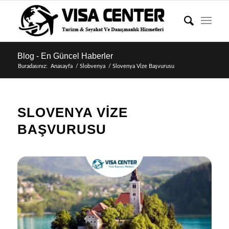
Blog - En Güncel Haberler
Buradasınız:
Anasayfa
/
Slobvenya
/
Slovenya Vize Başvurusu
SLOVENYA VIZE
BAŞVURUSU