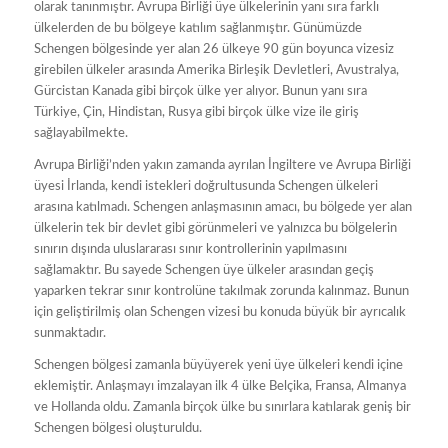
olarak tanınmıştır. Avrupa Birliği üye ülkelerinin yanı sıra farklı
ülkelerden de bu bölgeye katılım sağlanmıştır. Günümüzde
Schengen bölgesinde yer alan 26 ülkeye 90 gün boyunca vizesiz
girebilen ülkeler arasında Amerika Birleşik Devletleri, Avustralya,
Gürcistan Kanada gibi birçok ülke yer alıyor. Bunun yanı sıra
Türkiye, Çin, Hindistan, Rusya gibi birçok ülke vize ile giriş
sağlayabilmekte.
Avrupa Birliği’nden yakın zamanda ayrılan İngiltere ve Avrupa Birliği
üyesi İrlanda, kendi istekleri doğrultusunda Schengen ülkeleri
arasına katılmadı. Schengen anlaşmasının amacı, bu bölgede yer alan
ülkelerin tek bir devlet gibi görünmeleri ve yalnızca bu bölgelerin
sınırın dışında uluslararası sınır kontrollerinin yapılmasını
sağlamaktır. Bu sayede Schengen üye ülkeler arasından geçiş
yaparken tekrar sınır kontrolüne takılmak zorunda kalınmaz. Bunun
için geliştirilmiş olan Schengen vizesi bu konuda büyük bir ayrıcalık
sunmaktadır.
Schengen bölgesi zamanla büyüyerek yeni üye ülkeleri kendi içine
eklemiştir. Anlaşmayı imzalayan ilk 4 ülke Belçika, Fransa, Almanya
ve Hollanda oldu. Zamanla birçok ülke bu sınırlara katılarak geniş bir
Schengen bölgesi oluşturuldu.