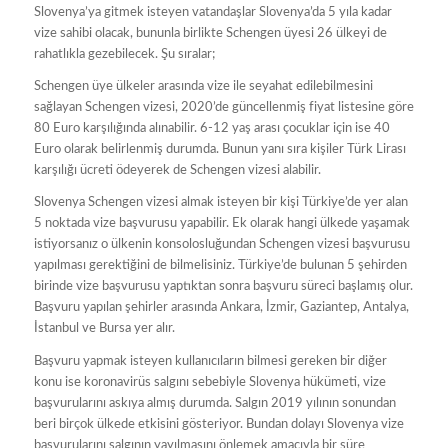
Slovenya’ya gitmek isteyen vatandaşlar Slovenya’da 5 yıla kadar
vize sahibi olacak, bununla birlikte Schengen üyesi 26 ülkeyi de
rahatlıkla gezebilecek. Şu sıralar;
Schengen üye ülkeler arasında vize ile seyahat edilebilmesini
sağlayan Schengen vizesi, 2020’de güncellenmiş fiyat listesine göre
80 Euro karşılığında alınabilir. 6-12 yaş arası çocuklar için ise 40
Euro olarak belirlenmiş durumda. Bunun yanı sıra kişiler Türk Lirası
karşılığı ücreti ödeyerek de Schengen vizesi alabilir.
Slovenya Schengen vizesi almak isteyen bir kişi Türkiye’de yer alan
5 noktada vize başvurusu yapabilir. Ek olarak hangi ülkede yaşamak
istiyorsanız o ülkenin konsolosluğundan Schengen vizesi başvurusu
yapılması gerektiğini de bilmelisiniz. Türkiye’de bulunan 5 şehirden
birinde vize başvurusu yaptıktan sonra başvuru süreci başlamış olur.
Başvuru yapılan şehirler arasında Ankara, İzmir, Gaziantep, Antalya,
İstanbul ve Bursa yer alır.
Başvuru yapmak isteyen kullanıcıların bilmesi gereken bir diğer
konu ise koronavirüs salgını sebebiyle Slovenya hükümeti, vize
başvurularını askıya almış durumda. Salgın 2019 yılının sonundan
beri birçok ülkede etkisini gösteriyor. Bundan dolayı Slovenya vize
başvurularını salgının yayılmasını önlemek amacıyla bir süre