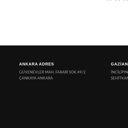
ANKARA ADRES
GAZİAN
GÜVENEVLER MAH. FARABİ SOK.49/2
İNCİLİPI
ÇANKAYA ANKARA
ŞEHİTKA