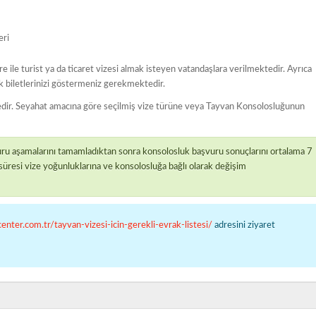
eri
e ile turist ya da ticaret vizesi almak isteyen vatandaşlara verilmektedir. Ayrıca
ak biletlerinizi göstermeniz gerekmektedir.
dir. Seyahat amacına göre seçilmiş vize türüne veya Tayvan Konsolosluğunun
vuru aşamalarını tamamladıktan sonra konsolosluk başvuru sonuçlarını ortalama 7
üresi vize yoğunluklarına ve konsolosluğa bağlı olarak değişim
enter.com.tr/tayvan-vizesi-icin-gerekli-evrak-listesi/
adresini ziyaret