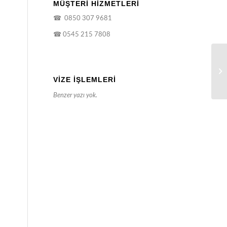
MÜŞTERİ HİZMETLERİ
☎
0850 307 9681
☎
0545 215 7808
VIZE İŞLEMLERI
Benzer yazı yok.