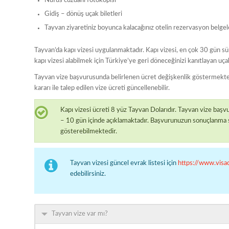
Nüfus cüzdanı fotokopisi
Gidiş – dönüş uçak biletleri
Tayvan ziyaretiniz boyunca kalacağınız otelin rezervasyon belgel
Tayvan’da kapı vizesi uygulanmaktadır. Kapı vizesi, en çok 30 gün sür
kapı vizesi alabilmek için Türkiye’ye geri döneceğinizi kanıtlayan uç
Tayvan vize başvurusunda belirlenen ücret değişkenlik göstermekte
kararı ile talep edilen vize ücreti güncellenebilir.
Kapı vizesi ücreti 8 yüz Tayvan Dolarıdır. Tayvan vize baş
– 10 gün içinde açıklamaktadır. Başvurunuzun sonuçlanma s
gösterebilmektedir.
Tayvan vizesi güncel evrak listesi için
https://www.visac
edebilirsiniz.
Tayvan vize var mı?