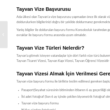
Tayvan Vize Başvurusu
Ada ülkesi olan Tayvan’a vize başvurusu yapmadan önce ilk olarak
doldurulurken bilgilerinizi doğru bir şekilde doldurmanız gerekmekte
Yanlış bilgiler ile doldurulan başvuru formu Konsolosluk tarafından ge
İzlanda Vize Başvuru
evraklar ile başvuru formu arasında uyum olmalıdır.
Formu
Tayvan Vize Türleri Nelerdir?
Tayvan’a gitmek isteyen vatandaşlar için dört farklı vize türü bulunma
Tayvan Ticaret Vizesi, Tayvan Kapı Vizesi, Tayvan Öğrenci Vizesidir (T
Tayvan Vizesi Almak İçin Verilmesi Ger
Tayvan vize başvuru formu ile birlikte teslim edilmesi gereken başka 
Pasaport(Seyahat süresinin bitiminden itibaren 6 ay geçerliliği olm
İki adet fotoğraf (Son 6 ay içinde çekilen biyometrik fotoğraf olma
Tayvan vize başvuru formu