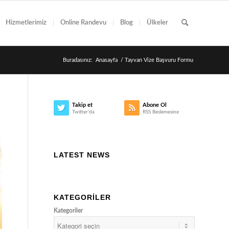
Hizmetlerimiz
Online Randevu
Blog
Ülkeler
Buradasınız:
Anasayfa
/
Tayvan Vize Başvuru Formu
Takip et
Abone Ol
Twitter'da
RSS Beslemesine
LATEST NEWS
KATEGORILER
Kategoriler