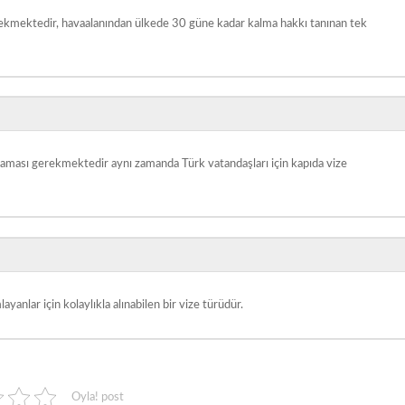
erekmektedir, havaalanından ülkede 30 güne kadar kalma hakkı tanınan tek
ğlaması gerekmektedir aynı zamanda Türk vatandaşları için kapıda vize
yanlar için kolaylıkla alınabilen bir vize türüdür.
Oyla! post