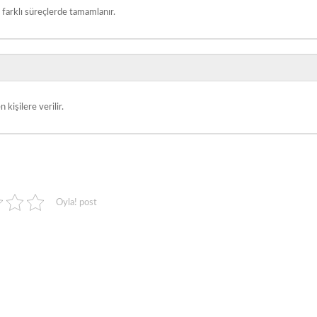
e farklı süreçlerde tamamlanır.
 kişilere verilir.
Oyla! post