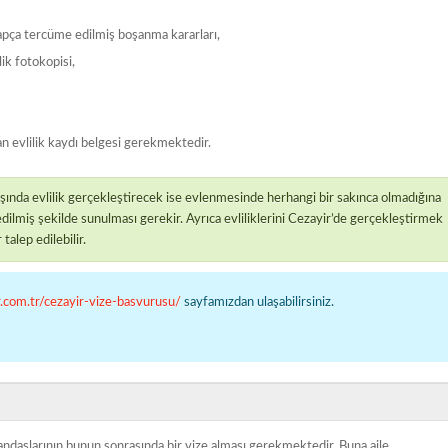
rapça tercüme edilmiş boşanma kararları,
ik fotokopisi,
an evlilik kaydı belgesi gerekmektedir.
şında evlilik gerçekleştirecek ise evlenmesinde herhangi bir sakınca olmadığına
ilmiş şekilde sunulması gerekir. Ayrıca evliliklerini Cezayir’de gerçekleştirmek
talep edilebilir.
r.com.tr/cezayir-vize-basvurusu/
sayfamızdan ulaşabilirsiniz.
andaşlarının bunun sonrasında bir vize alması gerekmektedir. Buna aile