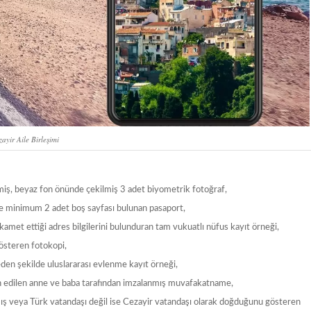
zayir Aile Birleşimi
lmiş, beyaz fon önünde çekilmiş 3 adet biyometrik fotoğraf,
k ve minimum 2 adet boş sayfası bulunan pasaport,
 ikamet ettiği adres bilgilerini bulunduran tam vukuatlı nüfus kayıt örneği,
gösteren fotokopi,
eden şekilde uluslararası evlenme kayıt örneği,
emin edilen anne ve baba tarafından imzalanmış muvafakatname,
 veya Türk vatandaşı değil ise Cezayir vatandaşı olarak doğduğunu gösteren