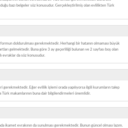
lduğu bazı belgeler söz konusudur. Gerçekleştirilmiş olan evlilikten Türk
olan formun doldurulması gerekmektedir. Herhangi bir hatanın olmaması büyük
tları gelmektedir. Buna göre 3 ay geçerliliği bulunan ve 2 sayfası boş olan
klı evraklar da söz konusudur.
eri gerekmektedir. Eğer evlilik işlemi orada yapılıyorsa ilgili kurumların talep
ra Türk makamlarının buna dair bilgilendirmeleri önemlidir.
manda ikamet evrakının da sunulması gerekmektedir. Bunun güncel olması lazım.