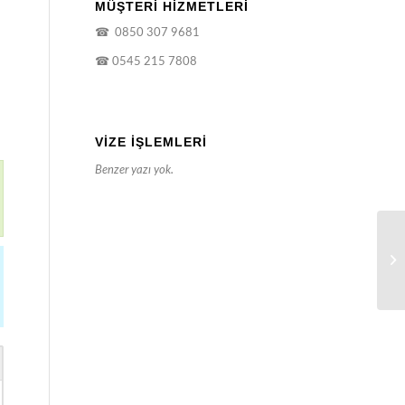
MÜŞTERİ HİZMETLERİ
☎
0850 307 9681
☎
0545 215 7808
VIZE İŞLEMLERI
Benzer yazı yok.