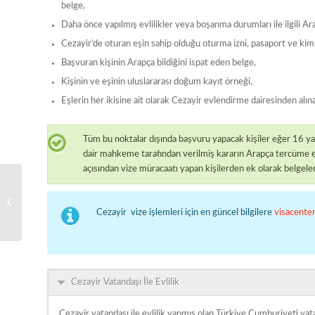
belge,
Daha önce yapılmış evlilikler veya boşanma durumları ile ilgili A
Cezayir’de oturan eşin sahip olduğu oturma izni, pasaport ve kiml
Başvuran kişinin Arapça bildiğini ispat eden belge,
Kişinin ve eşinin uluslararası doğum kayıt örneği,
Eşlerin her ikisine ait olarak Cezayir evlendirme dairesinden alın
Tüm bu noktalar dışında başvuru yapacak kişiler eğer 16 ya
dair mahkeme tarafından verilmiş kararın Arapça tercüme ed
açısından vize müracaatı yapan kişilerden ek olarak belgeler 
Cape Verde Aile
Birleşimi
Cezayir vize işlemleri için en güncel bilgilere
visacente
Cezayir Vatandaşı İle Evlilik
Cezayir vatandaşı ile evlilik yapmış olan Türkiye Cumhuriyeti vat