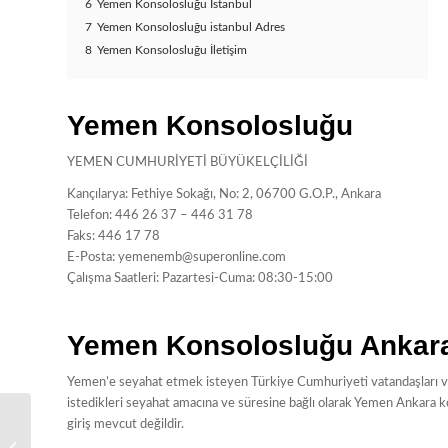
6
Yemen Konsolosluğu İstanbul
7
Yemen Konsolosluğu istanbul Adres
8
Yemen Konsolosluğu İletişim
Yemen Konsolosluğu
YEMEN CUMHURİYETİ BÜYÜKELÇİLİĞİ
Kançılarya: Fethiye Sokağı, No: 2, 06700 G.O.P., Ankara
Telefon: 446 26 37 – 446 31 78
Faks: 446 17 78
E-Posta:
yemenemb@superonline.com
Çalışma Saatleri: Pazartesi-Cuma: 08:30-15:00
Yemen Konsolosluğu Ankar
Yemen’e seyahat etmek isteyen Türkiye Cumhuriyeti vatandaşları v
istedikleri seyahat amacına ve süresine bağlı olarak Yemen Ankara
giriş mevcut değildir.
Vietnam Konsolosluğu