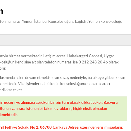
m
efon numarası Yemen İstanbul Konsolosluğuna bağlıdır. Yemen konsolosluğu
atıyla hizmet vermektedir. İletişim adresi Halaskargazi Caddesi, Uygar
losluğun kendisine ait olan telefon numarası ise 0 212 248 20 46 olarak
lir.
ir kısmında halen devam etmekte olan savaş nedeniyle, bu ülkeye gidecek olan
rekmektedir. Vize işlemlerinde ülkenin konsolosluğuna ek olarak aracı
k dikkat çeker.
 geçerli ve alınması gereken bir izin türü olarak dikkat çeker. Başvuru
. Bunun yanı sıra istenen birtakım evrakların, hiçbir eksik olmadan
ekmektedir.
Yıl Fethiye Sokak, No 2, 06700 Çankaya Adresi üzerinden erişimi sağlanır.