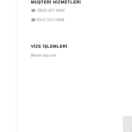
MÜŞTERİ HİZMETLERİ
☎
0850 307 9681
☎
0545 215 7808
VIZE İŞLEMLERI
Benzer yazı yok.