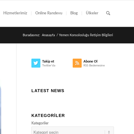
Hizmetlerimiz
Online Randevu
Blog
Ülkeler
Buradasınız:
Anasayfa
/
Yemen Konsolosluğu İletişim Bilgileri
Takip et
Abone Ol
Twitter'da
RSS Beslemesine
LATEST NEWS
KATEGORILER
Kategoriler