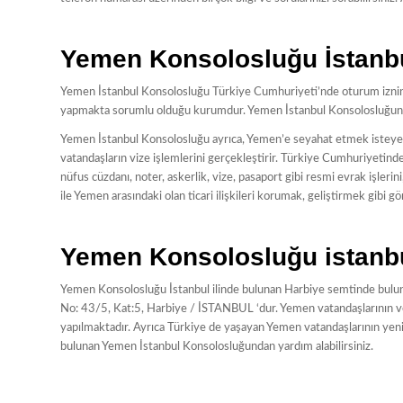
Yemen Konsolosluğu İstanb
Yemen İstanbul Konsolosluğu Türkiye Cumhuriyeti’nde oturum iznine
yapmakta sorumlu olduğu kurumdur. Yemen İstanbul Konsolosluğunda s
Yemen İstanbul Konsolosluğu ayrıca, Yemen’e seyahat etmek isteyen
vatandaşların vize işlemlerini gerçekleştirir. Türkiye Cumhuriyet
nüfus cüzdanı, noter, askerlik, vize, pasaport gibi resmi evrak işle
ile Yemen arasındaki olan ticari ilişkileri korumak, geliştirmek gibi gö
Yemen Konsolosluğu istanb
Yemen Konsolosluğu İstanbul ilinde bulunan Harbiye semtinde bulun
No: 43/5, Kat:5, Harbiye / İSTANBUL ‘dur. Yemen vatandaşlarının ve
yapılmaktadır. Ayrıca Türkiye de yaşayan Yemen vatandaşlarının yeni k
bulunan Yemen İstanbul Konsolosluğundan yardım alabilirsiniz.