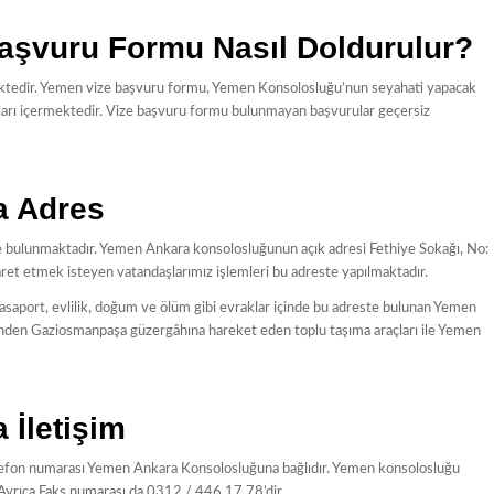
aşvuru Formu Nasıl Doldurulur?
ktedir. Yemen vize başvuru formu, Yemen Konsolosluğu’nun seyahati yapacak
soruları içermektedir. Vize başvuru formu bulunmayan başvurular geçersiz
a Adres
 bulunmaktadır. Yemen Ankara konsolosluğunun açık adresi Fethiye Sokağı, No:
ret etmek isteyen vatandaşlarımız işlemleri bu adreste yapılmaktadır.
pasaport, evlilik, doğum ve ölüm gibi evraklar içinde bu adreste bulunan Yemen
inden Gaziosmanpaşa güzergâhına hareket eden toplu taşıma araçları ile Yemen
İletişim
lefon numarası Yemen Ankara Konsolosluğuna bağlıdır. Yemen konsolosluğu
z. Ayrıca Faks numarası da 0312 / 446 17 78’dir.