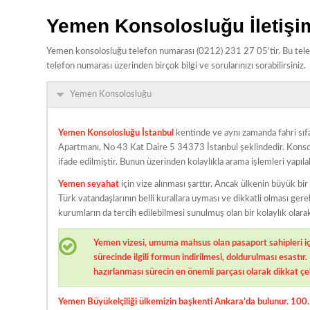
Yemen Konsolosluğu İletişi
Yemen konsolosluğu telefon numarası (0212) 231 27 05’tir. Bu tel
telefon numarası üzerinden birçok bilgi ve sorularınızı sorabilirsiniz.
Yemen Konsolosluğu
Yemen Konsolosluğu İstanbul
kentinde ve aynı zamanda fahri sıf
Apartmanı, No 43 Kat Daire 5 34373 İstanbul şeklindedir. Konso
ifade edilmiştir. Bunun üzerinden kolaylıkla arama işlemleri yapılabi
Yemen seyahat
için vize alınması şarttır. Ancak ülkenin büyük b
Türk vatandaşlarının belli kurallara uyması ve dikkatli olması ge
kurumların da tercih edilebilmesi sunulmuş olan bir kolaylık olara
Yemen vizesi, umuma mahsus olan pasaport sahipleri için
sürecinde ilgili formun indirilmesi, doldurulması esastır
hazırlanması sürecin en önemli parçası olarak dikkat ç
Yemen Büyükelçiliği
ülkemizin başkenti Ankara’da bulunur. 100. 