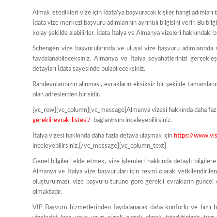
Almak istedikleri vize için İdata’ya başvuracak kişiler hangi adımları
İdata vize merkezi başvuru adımlarının ayrıntılı bilgisini verir. Bu bil
kolay şekilde alabilirler. İdata İtalya ve Almanya vizeleri hakkındaki bi
Schengen vize başvurularında ve ulusal vize başvuru adımlarında si
faydalanabileceksiniz. Almanya ve İtalya seyahatlerinizi gerçekle
detayları İdata sayesinde bulabileceksiniz.
Randevularınızın alınması, evrakların eksiksiz bir şekilde tamamla
olan adreslerden birisidir.
[vc_row][vc_column][vc_message]Almanya vizesi hakkında daha fazl
gerekli-evrak-listesi/
bağlantısını inceleyebilirsiniz.
İtalya vizesi hakkında daha fazla detaya ulaşmak için
https://www.visa
inceleyebilirsiniz.[/vc_message][vc_column_text]
Genel bilgileri elde etmek, vize işlemleri hakkında detaylı bilgiler
Almanya ve İtalya vize başvuruları için resmi olarak yetkilendirilen
oluşturulması, vize başvuru türüne göre gerekli evrakların güncel 
olmaktadır.
VIP Başvuru hizmetlerinden faydalanarak daha konforlu ve hızlı b