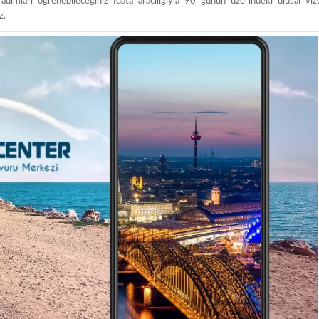
adımları öğrenebileceğiniz İdata aracılığıyla 90 günün üzerindeki ulusal viz
z.