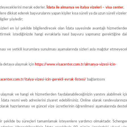
 izleyeceklerini merak ederler.
İdata ile almanya ve italya vizeleri – visa center
,
gilere dikkat ederek başvurularını yapan kişiler kısa süreli ya da uzun süreli vizeler
lgiler şöyledir;
zleri en iyi şekilde bilgilendirecek olan İdata sayesinde avantajlı hizmetlerde
ştirmek istediğinizde hangi evraklarla nasıl başvuru yapmanız gerektiğine dai
nması ve yetkili kurumlara sunulması aşamalarında sizleri asla mağdur etmeyece
a detaya ulaşmak için
https://www.visacenter.com.tr/almanya-vizesi-icin-
center.com.tr/italya-vizesi-icin-gerekli-evrak-listesi/
bağlantısını
e ulaşmak ve hangi ek hizmetlerden faydalanabileceğinizin yanıtını alabilmek içi
 İdata resmi web adreslerini ziyaret edebilirsiniz. Online olarak randevularınızı
olarak hazırlanması ve güncel vize ücretlerinin öğrenilmesi aşamalarında deste
ir şekilde bu süreçleri tamamlamak isteyenlere yardımcı olmaktadır. Schenge