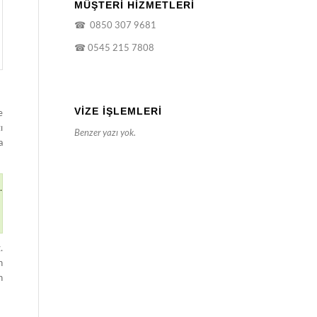
MÜŞTERİ HİZMETLERİ
☎
0850 307 9681
☎
0545 215 7808
VIZE İŞLEMLERI
e
ı
Benzer yazı yok.
a
.
.
n
n