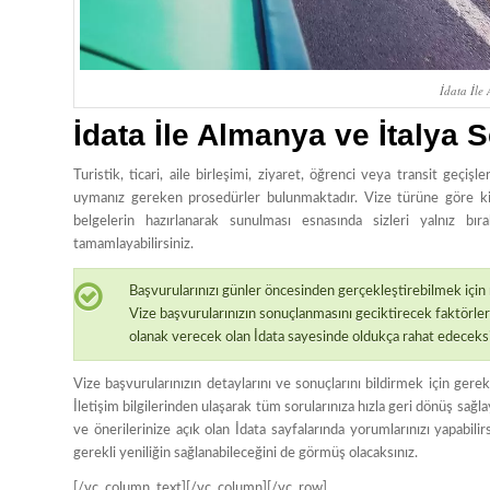
İdata İle 
İdata İle Almanya ve İtalya S
Turistik, ticari, aile birleşimi, ziyaret, öğrenci veya transit ge
uymanız gereken prosedürler bulunmaktadır. Vize türüne göre kimlik bi
belgelerin hazırlanarak sunulması esnasında sizleri yalnız bı
tamamlayabilirsiniz.
Başvurularınızı günler öncesinden gerçekleştirebilmek için r
Vize başvurularınızın sonuçlanmasını geciktirecek faktörle
olanak verecek olan İdata sayesinde oldukça rahat edeceksi
Vize başvurularınızın detaylarını ve sonuçlarını bildirmek için ger
İletişim bilgilerinden ulaşarak tüm sorularınıza hızla geri dönüş sağl
ve önerilerinize açık olan İdata sayfalarında yorumlarınızı yapabili
gerekli yeniliğin sağlanabileceğini de görmüş olacaksınız.
[/vc_column_text][/vc_column][/vc_row]