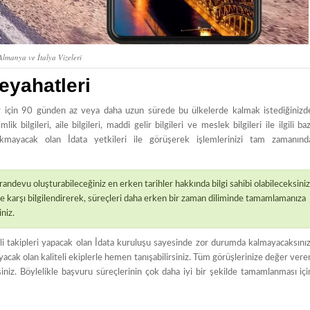
Almanya ve İtalya Vizeleri
eyahatleri
çişler için 90 günden az veya daha uzun sürede bu ülkelerde kalmak istediğinizd
lgileri, aile bilgileri, maddi gelir bilgileri ve meslek bilgileri ile ilgili baz
rakmayacak olan İdata yetkileri ile görüşerek işlemlerinizi tam zamanınd
andevu oluşturabileceğiniz en erken tarihler hakkında bilgi sahibi olabileceksiniz
re karşı bilgilendirerek, süreçleri daha erken bir zaman diliminde tamamlamanıza
niz.
ekli takipleri yapacak olan İdata kuruluşu sayesinde zor durumda kalmayacaksınız
ayacak olan kaliteli ekiplerle hemen tanışabilirsiniz. Tüm görüşlerinize değer vere
rsiniz. Böylelikle başvuru süreçlerinin çok daha iyi bir şekilde tamamlanması içi