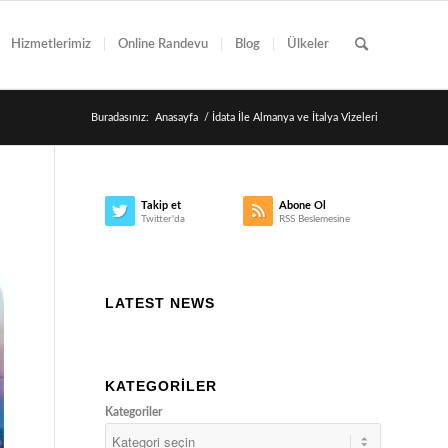
Hizmetlerimiz
Online Randevu
Blog
Ülkeler
Buradasınız:
Anasayfa
/
İdata İle Almanya ve İtalya Vizeleri
Takip et
Abone Ol
Twitter'da
RSS Beslemesine
LATEST NEWS
KATEGORILER
Kategoriler