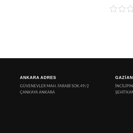
ANKARA ADRES
GAZİAN
GÜVENEVLER MAH. FARABİ SOK.49/2
İNCİLİPI
ÇANKAYA ANKARA
ŞEHİTKA