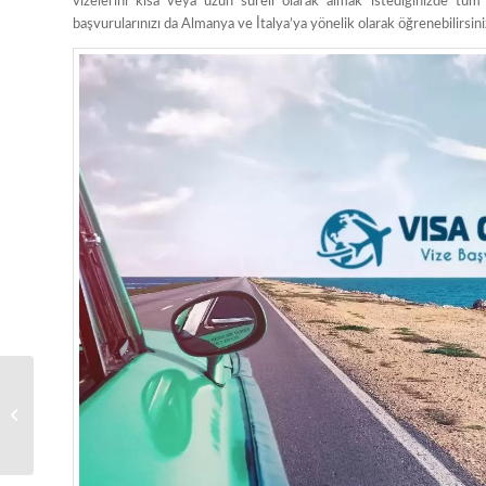
vizelerini kısa veya uzun süreli olarak almak istediğinizde tüm 
başvurularınızı da Almanya ve İtalya’ya yönelik olarak öğrenebilirsini
TLScontact İngiltere
Vizesi