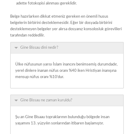
adette fotokopisi alınması gereklidir.
Belge hazırlarken dikkat etmeniz gereken en önemli husus
belgelerin birbirini desteklemesidir. Eğer bir dosyada birbirini
desteklemeyen belgeler yer alırsa dosyanız konsolosluk görevlileri
tarafından reddedilir.
Gine Bissau dini nedir?
Ülke nüfusunun yarısı İslam inancını benimsemiş durumdadır,
yerel dinlere inanan nüfus oranı %40 iken Hristiyan inanışına
mensup nüfus oranı %10’dur.
Gine Bissau ne zaman kuruldu?
Şu an Gine Bisaau topraklarının bulunduğu bölgede insan
yaşamını 13. yüzyılın sonlarından itibaren başlamıştır.