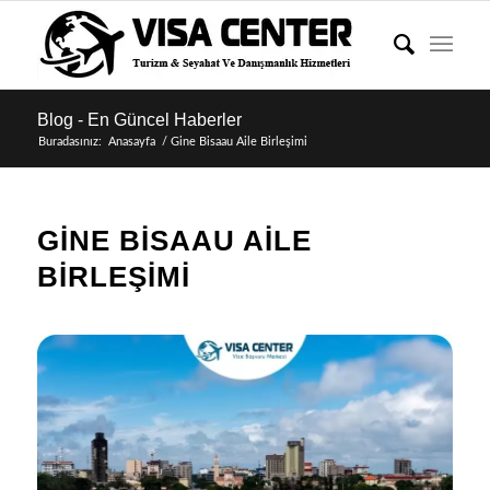
Blog - En Güncel Haberler
Buradasınız:
Anasayfa
/
Gine Bisaau Aile Birleşimi
GINE BISAAU AILE
BIRLEŞIMI