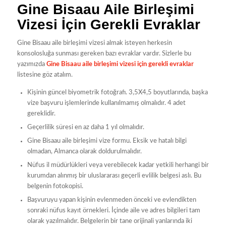
Gine Bisaau Aile Birleşimi
Vizesi İçin Gerekli Evraklar
Gine Bisaau aile birleşimi vizesi almak isteyen herkesin
konsolosluğa sunması gereken bazı evraklar vardır. Sizlerle bu
yazımızda
Gine Bisaau aile birleşimi vizesi için gerekli evraklar
listesine göz atalım.
Kişinin güncel biyometrik fotoğrafı. 3,5X4,5 boyutlarında, başka
vize başvuru işlemlerinde kullanılmamış olmalıdır. 4 adet
gereklidir.
Geçerlilik süresi en az daha 1 yıl olmalıdır.
Gine Bisaau aile birleşimi vize formu. Eksik ve hatalı bilgi
olmadan, Almanca olarak doldurulmalıdır.
Nüfus il müdürlükleri veya verebilecek kadar yetkili herhangi bir
kurumdan alınmış bir uluslararası geçerli evlilik belgesi aslı. Bu
belgenin fotokopisi.
Başvuruyu yapan kişinin evlenmeden önceki ve evlendikten
sonraki nüfus kayıt örnekleri. İçinde aile ve adres bilgileri tam
olarak yazılmalıdır. Belgelerin bir tane orijinali yanlarında iki