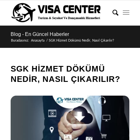
Blog - En Güncel Haberler
Buradasınız:
Anasayfa
/
SGK Hizmet Dökümü Nedir, Nasıl Çıkarılır?
SGK HIZMET DÖKÜMÜ
NEDIR, NASIL ÇIKARILIR?