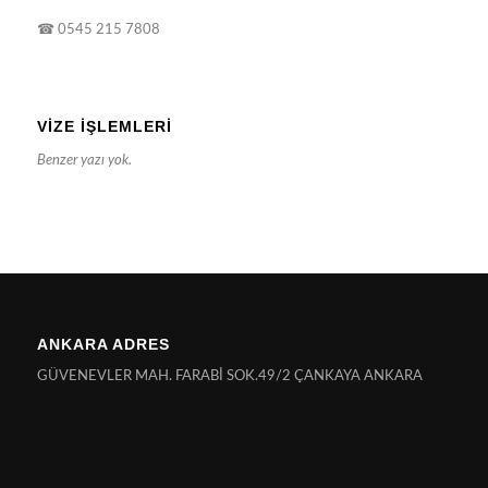
☎
0545 215 7808
VIZE İŞLEMLERI
Benzer yazı yok.
ANKARA ADRES
GÜVENEVLER MAH. FARABİ SOK.49/2 ÇANKAYA ANKARA