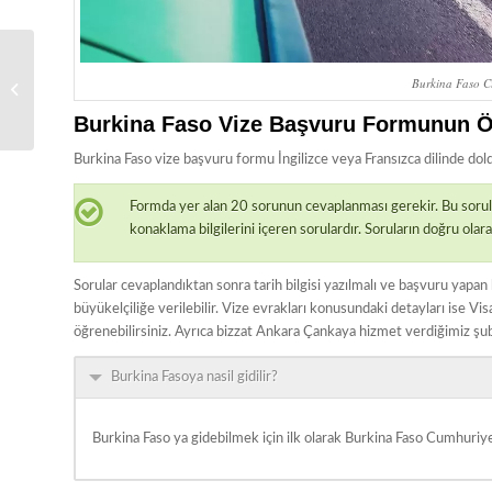
VİZE İŞLEMLERİ
Burkina Faso C
ONLİNE RANDEVU
Burkina Faso Vize Başvuru Formunun Öz
Burkina Faso vize başvuru formu İngilizce veya Fransızca dilinde dol
Formda yer alan 20 sorunun cevaplanması gerekir. Bu sorular seya
konaklama bilgilerini içeren sorulardır. Soruların doğru olar
Sorular cevaplandıktan sonra tarih bilgisi yazılmalı ve başvuru yapan k
büyükelçiliğe verilebilir. Vize evrakları konusundaki detayları ise V
öğrenebilirsiniz. Ayrıca bizzat Ankara Çankaya hizmet verdiğimiz şubem
Burkina Fasoya nasil gidilir?
Burkina Faso ya gidebilmek için ilk olarak Burkina Faso Cumhuriy