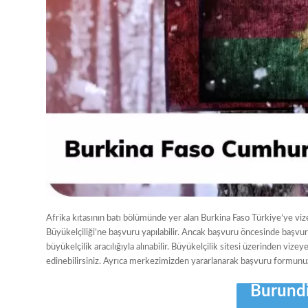
Afrika kıtasının batı bölümünde yer alan Burkina Faso Türkiye’ye viz
Büyükelçiliği’ne başvuru yapılabilir. Ancak başvuru öncesinde başv
büyükelçilik aracılığıyla alınabilir. Büyükelçilik sitesi üzerinden viz
edinebilirsiniz. Ayrıca merkezimizden yararlanarak başvuru formunuzu
Burundi