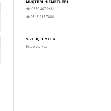
MÜŞTERİ HİZMETLERİ
☎
0850 307 9681
☎
0545 215 7808
VIZE İŞLEMLERI
Benzer yazı yok.