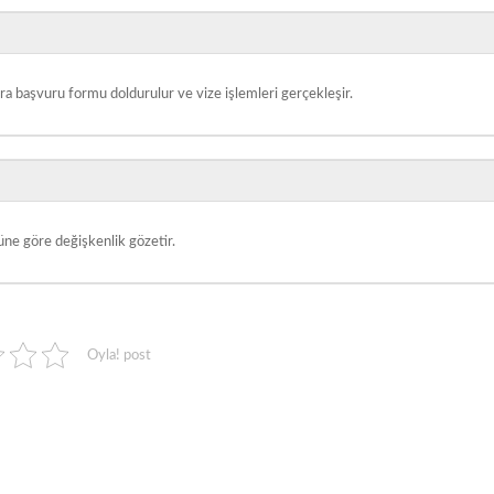
a başvuru formu doldurulur ve vize işlemleri gerçekleşir.
üne göre değişkenlik gözetir.
Oyla! post