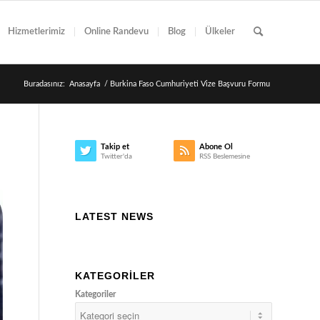
Hizmetlerimiz
Online Randevu
Blog
Ülkeler
Buradasınız:
Anasayfa
/
Burkina Faso Cumhuriyeti Vize Başvuru Formu
Takip et
Abone Ol
Twitter'da
RSS Beslemesine
LATEST NEWS
KATEGORILER
Kategoriler