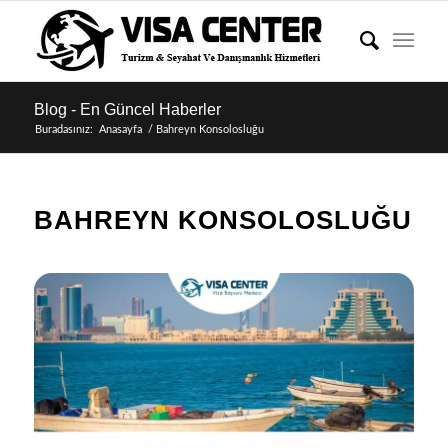
Blog - En Güncel Haberler
Buradasınız:
Anasayfa
/
Bahreyn Konsolosluğu
BAHREYN KONSOLOSLUĞU