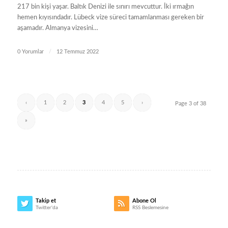
217 bin kişi yaşar. Baltık Denizi ile sınırı mevcuttur. İki ırmağın
hemen kıyısındadır. Lübeck vize süreci tamamlanması gereken bir
aşamadır. Almanya vizesini…
0 Yorumlar
/
12 Temmuz 2022
‹
1
2
3
4
5
›
Page 3 of 38
»
Takip et
Abone Ol
Twitter'da
RSS Beslemesine