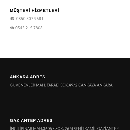
MÜŞTERİ HİZMETLERİ
☎
0850 307 9681
☎
0545 215 7808
ANKARA ADRES
GÜVENEVLER MAH. FARABİ SOK.49/2 ÇANKAYA ANKARA
GAZİANTEP ADRES
İNCİLİPINAR MAH.36057 SOK. 26/d ŞEHİTKAMİL GAZİANTEP