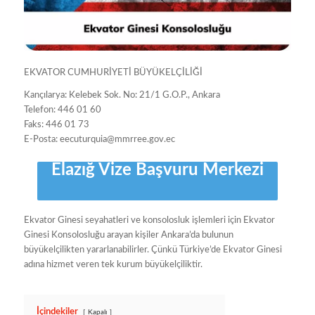
EKVATOR CUMHURİYETİ BÜYÜKELÇİLİĞİ
Kançılarya: Kelebek Sok. No: 21/1 G.O.P., Ankara
Telefon: 446 01 60
Faks: 446 01 73
E-Posta:
eecuturquia@mmrree.gov.ec
Elazığ Vize Başvuru Merkezi
Ekvator Ginesi seyahatleri ve konsolosluk işlemleri için Ekvator
Ginesi Konsolosluğu arayan kişiler Ankara’da bulunun
büyükelçilikten yararlanabilirler. Çünkü Türkiye’de Ekvator Ginesi
adına hizmet veren tek kurum büyükelçiliktir.
İçindekiler
Kapalı