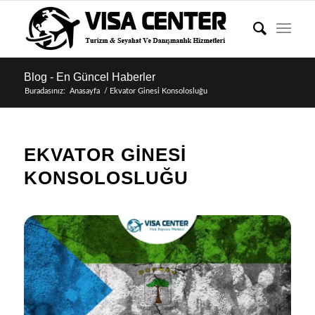
Blog - En Güncel Haberler
Buradasınız:
Anasayfa
/
Ekvator Ginesi Konsolosluğu
EKVATOR GINESI
KONSOLOSLUĞU